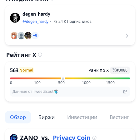
degen_hardy
@
degen_hardy
78.24 K
Подписчиков
+9
Рейтинг X
563
Ранк по X
Normal
#
3080
0
100
500
1000
1500
Данные от TweetScout
Обзор
Биржи
Инвестиции
Вестинг
ZANO
vs.
Privacy Coin