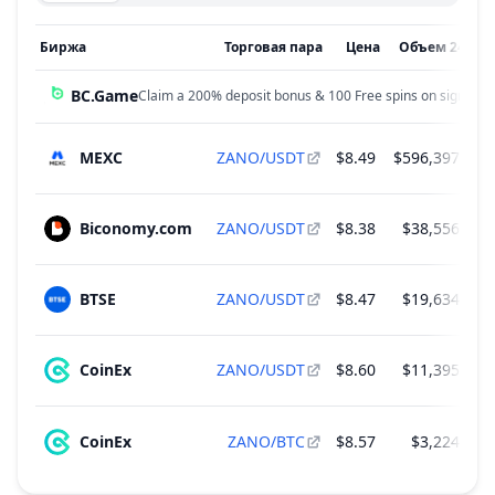
Биржа
Торговая пара
Цена
Объем 24ч
↓
BC.Game
Claim a 200% deposit bonus & 100 Free spins on sign up!
MEXC
ZANO/USDT
$8.49
$596,397.57
Biconomy.com
ZANO/USDT
$8.38
$38,556.54
BTSE
ZANO/USDT
$8.47
$19,634.96
CoinEx
ZANO/USDT
$8.60
$11,395.67
CoinEx
ZANO/BTC
$8.57
$3,224.08