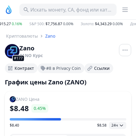
Искать монету, CA, фонд или категорию
15.27
0.16%
S&P 500
:
$7,756.87
0.00%
Золото
:
$4,343.29
0.00%
Дом
Криптовалюты
Zano
Zano
ZANO
Курс
#177
Контракт
#8 в Privacy Coin
Ссылки
График цены Zano (ZANO)
ZANO
Цена
$8.48
0.45%
$8.40
$8.58
24ч
Ценовой диапазон