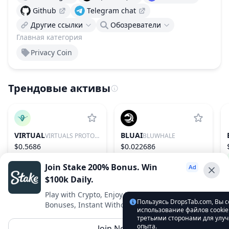
Github
Telegram chat
Другие ссылки
Обозреватели
Главная категория
Privacy Coin
Трендовые активы
VIRTUAL
BLUAI
VIRTUALS PROTOCOL
BLUWHALE
$0.5686
$0.022686
0.78%
85
77.32%
596
Join Stake 200% Bonus. Win
$100k Daily.
Advertise With Us ⭐️
Play with Crypto, Enjoy Best VIP Club, Daily
Пользуясь DropsTab.com, Вы 
Bonuses, Instant Withdrawals.
Interested in advertising? Reach us out
использование файлов cookie
третьими сторонами для улу
DropsTab.com
опыта.
Join Now