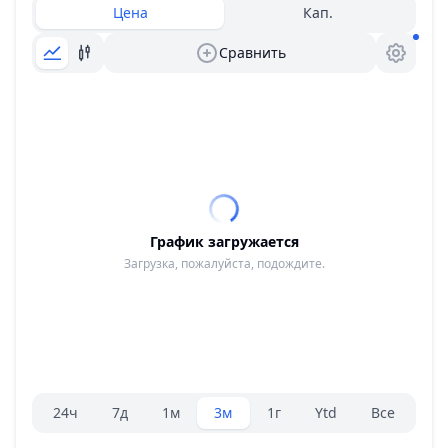
Цена
Кап.
Сравнить
График загружается
Загрузка, пожалуйста, подождите.
Селектор диапазона.
24ч
7д
1м
3м
1г
Ytd
Все