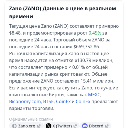
Zano
(ZANO)
Данные о цене в реальном
времени
Текущая цена Zano (ZANO) составляет примерно
$8.48,
и продемонстрировала рост
0.45%
за
последние 24 часа.
Торговый объем ZANO за
последние 24 часа составил $669,752.86.
Рыночная капитализация Zano в настоящее
время находится на отметке $130.79 миллион,
что составляет примерно < 0.01% от общей
капитализации рынка криптовалют.
Общее
предложение ZANO составляет 15.41 миллион.
Если вас интересует, как купить Zano, то лучшие
криптовалютные биржи, такие как
MEXC
,
Biconomy.com
,
BTSE
,
CoinEx
и
CoinEx
предлагают
варианты торговли.
Официальные ссылки
Zano.org
X (Twitter)
Discord