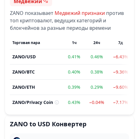
Медвежий
Настроение
ZANO
показывает
Медвежий
признаки
против
топ криптовалют, ведущих категорий и
блокчейнов за разные периоды времени
Торговая пара
1ч
24ч
7д
ZANO
/
USD
0.41%
0.46%
−6.43%
ZANO
/
BTC
0.40%
0.38%
−9.36%
ZANO
/
ETH
0.39%
0.29%
−9.60%
ZANO
/
Privacy Coin
0.43%
−0.04%
−7.17%
ZANO
to
USD
Конвертер