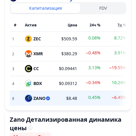
Капитализация
FDV
#
Актив
Цена
24ч %
7д %
0.08%
8.72%
ZEC
$509.59
1
−0.48%
3.91%
XMR
$380.29
2
3.13%
−19.55%
CC
$0.09441
3
−0.34%
10.24%
BDX
$0.09312
4
0.45%
−6.45%
ZANO
$8.48
8
Zano
Детализированная динамика
цены