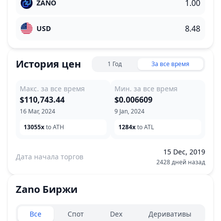
ZANO
USD
История цен
1 Год
За все время
Макс. за все время
Мин. за все время
$110,743.44
$0.006609
16 Mar, 2024
9 Jan, 2024
13055x
to ATH
1284x
to ATL
15 Dec, 2019
Дата начала торгов
2428 дней назад
Zano
Биржи
Exchanges type
Все
Спот
Dex
Деривативы