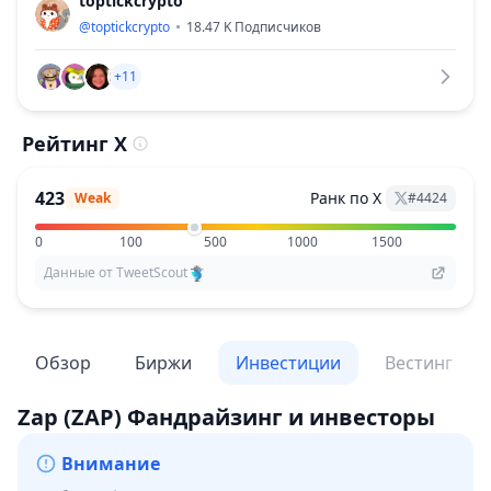
toptickcrypto
@
toptickcrypto
18.47 K
Подписчиков
+11
Рейтинг X
423
Ранк по X
Weak
#
4424
0
100
500
1000
1500
Данные от TweetScout
Обзор
Биржи
Инвестиции
Вестинг
Zap
(ZAP)
Фандрайзинг и инвесторы
Внимание