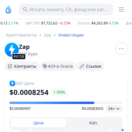
Искать монету, CA, фонд или категорию
0.12
2.17%
S&P 500
:
$7,722.62
−0.25%
Золото
:
$4,262.89
4.72%
Дом
Криптовалюты
Zap
Инвестиции
Zap
ZAP
Курс
#4158
Контракты
#29 в Oracle
Ссылки
ZAP
Цена
$0.0008254
1.99%
$0.00080997
$0.00083055
24ч
Ценовой диапазон
Цена
Кап.