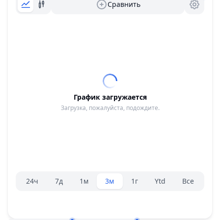
Сравнить
График загружается
Загрузка, пожалуйста, подождите.
Селектор диапазона.
24ч
7д
1м
3м
1г
Ytd
Все