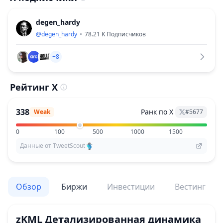
degen_hardy
@
degen_hardy
78.21 K
Подписчиков
+8
Рейтинг X
338
Ранк по X
Weak
#
5677
0
100
500
1000
1500
Данные от TweetScout
Обзор
Биржи
Инвестиции
Вестинг
zKML
Детализированная динамика