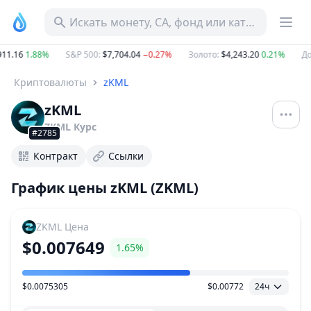
Искать монету, CA, фонд или категорию
11.16
1.88%
S&P 500
:
$7,704.04
−0.27%
Золото
:
$4,243.20
0.21%
До
Криптовалюты
zKML
zKML
ZKML
Курс
#2785
Контракт
Ссылки
График цены zKML (ZKML)
ZKML
Цена
$0.007649
1.65%
$0.0075305
$0.00772
24ч
Ценовой диапазон