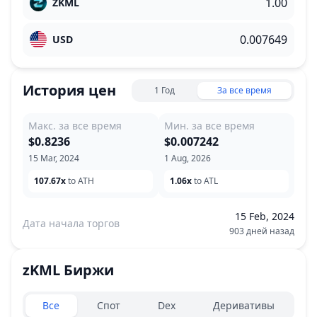
ZKML
USD
История цен
1 Год
За все время
Макс. за все время
Мин. за все время
$0.8236
$0.007242
15 Mar, 2024
1 Aug, 2026
107.67x
to ATH
1.06x
to ATL
15 Feb, 2024
Дата начала торгов
903 дней назад
zKML
Биржи
Exchanges type
Все
Спот
Dex
Деривативы