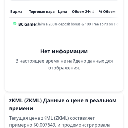
Биржа
Торговая пара
Цена
Объем 24ч
↓
% Объем
Обн
BC.Game
Claim a 200% deposit bonus & 100 Free spins on sign up!
Нет информации
В настоящее время не найдено данных для
отображения.
zKML
(ZKML)
Данные о цене в реальном
времени
Текущая цена zKML (ZKML) составляет
примерно $0.007649,
и продемонстрировала