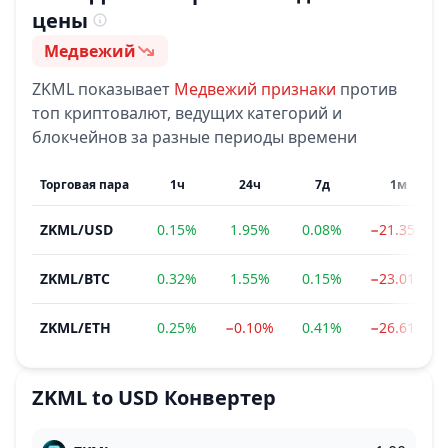
цены
Медвежий
Настроение
ZKML
показывает
Медвежий
признаки
против
топ криптовалют, ведущих категорий и
блокчейнов за разные периоды времени
Торговая пара
1ч
24ч
7д
1м
ZKML
/
USD
0.15%
1.95%
0.08%
−21.35%
ZKML
/
BTC
0.32%
1.55%
0.15%
−23.01%
ZKML
/
ETH
0.25%
−0.10%
0.41%
−26.61%
ZKML
to
USD
Конвертер