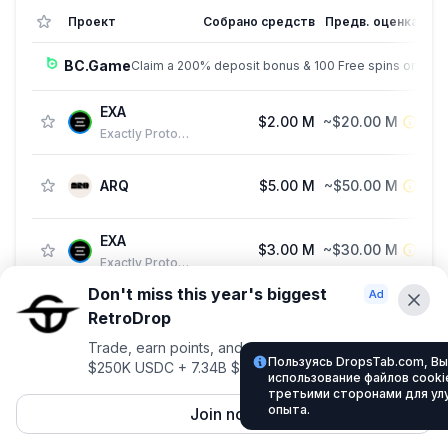
Проект
Собрано средств
Предв. оценка
BC.Game
Claim a 200% deposit bonus & 100 Free spins on sign
EXA
$2.00 M
~$20.00 M
F
Exactly Protocol
ARQ
$5.00 M
~$50.00 M
F
EXA
$3.00 M
~$30.00 M
Exactly Protocol
Don't miss this year's biggest
RetroDrop
Advertise With Us ⭐️
Trade, earn points, and climb for a shot at up to
Пользуясь DropsTab.com, Вы
$250K USDC + 7.34B $TRUE
Interested in advertising? Reach us out
использование файлов cookie
третьими сторонами для ул
DropsTab.com
опыта.
Join now