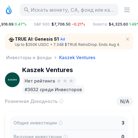
Искать монету, CA, фонд или категорию
,916.69
0.47%
S&P 500
:
$7,706.50
−0.21%
Золото
:
$4,325.60
1.49
TRUE AI: Genesis S1
Up to $250K USDC + 7.34B $TRUE RetroDrop. Ends Aug 4.
Инвесторы и фонды
Kaszek Ventures
Kaszek Ventures
Нет рейтинга
#3632 среди Инвесторов
N/A
Розничная Доходность
Общие инвестиции
3
Ведущие инвестиции
0