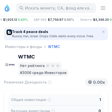
Искать монету, CA, фонд или категорию
H
:
$1,925.12
0.43%
S&P 500
:
$7,756.87
0.00%
Золото
:
$4,346.20
0
Track 4 peace deals
Russia, Iran, Israel. Drops Odds alerts every move. Free.
Инвесторы и фонды
WTMC
WTMC
Нет рейтинга
#3006 среди Инвесторов
💀
0.00x
Розничная Доходность
Общие инвестиции
1
Ведущие инвестиции
0