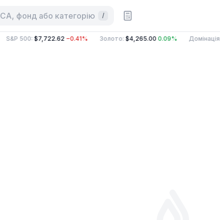
 CA, фонд або категорію
/
S&P 500
:
$7,722.62
−0.41%
Золото
:
$4,265.00
0.09%
Домінація