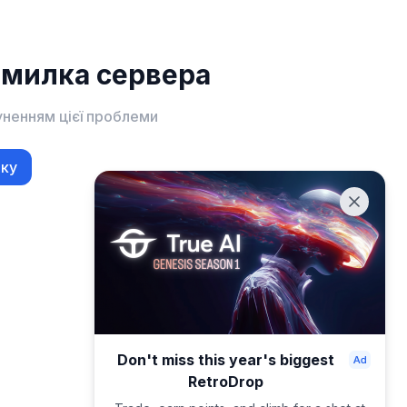
омилка сервера
уненням цієї проблеми
нку
Don't miss this year's biggest
RetroDrop