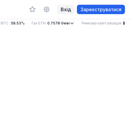
Вхід
Зареєструватися
 BTC
:
58.53%
Газ ETH
:
0.7578
Gwei
Ринкова капіталізація
:
$2.22