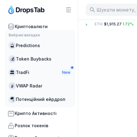
Шукати монету,
г
:
$84.97 B
−2.08%
BTC
:
$64,849.99
0.14%
ETH
:
$1,915.27
1.72%
Криптовалюти
Вибрані вкладки
🔮
Predictions
💰
Token Buybacks
🏛
TradFi
New
📡
VWAP Radar
🪂
Потенційний ейрдроп
Крипто Активності
Розлок токенів