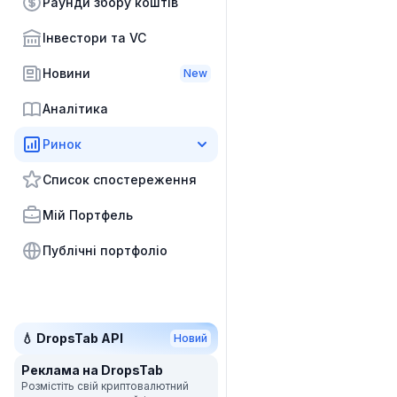
Раунди збору коштів
Інвестори та VC
Новини
New
Аналітика
Ринок
Список спостереження
Мій Портфель
Публічні портфоліо
💧 DropsTab API
Новий
Реклама на DropsTab
Розмістіть свій криптовалютний