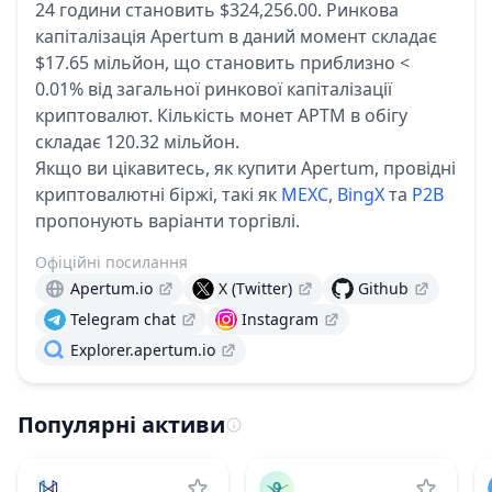
24 години становить $324,256.00.
Ринкова
капіталізація Apertum в даний момент складає
$17.65 мільйон, що становить приблизно <
0.01% від загальної ринкової капіталізації
криптовалют.
Кількість монет APTM в обігу
складає 120.32 мільйон.
Якщо ви цікавитесь, як купити Apertum, провідні
криптовалютні біржі, такі як
MEXC
,
BingX
та
P2B
пропонують варіанти торгівлі.
Офіційні посилання
Apertum.io
X (Twitter)
Github
Telegram chat
Instagram
Explorer.apertum.io
Популярні активи