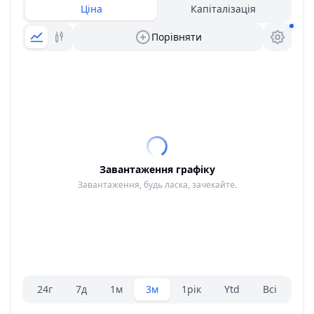
Ціна
Капіталізація
Порівняти
Завантаження графіку
Завантаження, будь ласка, зачекайте.
Вибір діапазону.
24г
7д
1м
3м
1рік
Ytd
Всі