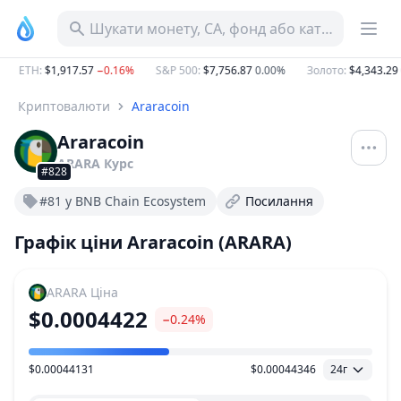
Шукати монету, CA, фонд або категорію
ETH
:
$1,917.57
−0.16%
S&P 500
:
$7,756.87
0.00%
Золото
:
$4,343.29
Криптовалюти
Araracoin
Araracoin
ARARA
Курс
#828
#81 у BNB Chain Ecosystem
Посилання
Графік ціни Araracoin (ARARA)
ARARA
Ціна
$0.0004422
−0.24%
$0.00044131
$0.00044346
24г
Діапазон цін