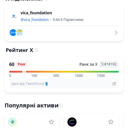
vica_foundation
@
vica_foundation
9.44 K
Підписники
Рейтинг X
60
Ранк за X
Poor
#
18192
0
100
500
1000
1500
Дані від TweetScout
Популярні активи