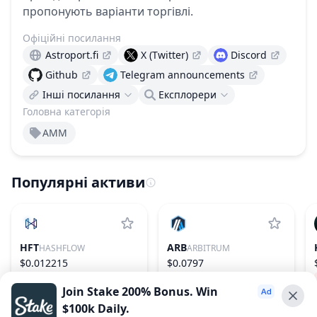
пропонують варіанти торгівлі.
Офіційні посилання
Astroport.fi
X (Twitter)
Discord
Github
Telegram announcements
Інші посилання
Експлорери
Головна категорія
AMM
Популярні активи
HFT
ARB
HASHFLOW
ARBITRUM
$0.012215
$0.0797
−11.86%
995
2.63%
75
Join Stake 200% Bonus. Win
$100k Daily.