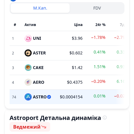
М.Кап.
FDV
#
Актив
Ціна
24г %
7д %
−1.78%
−2.79%
UNI
$3.96
1
0.41%
0.33%
ASTER
$0.602
2
1.51%
0.93%
CAKE
$1.42
3
−0.20%
6.16%
AERO
$0.4375
4
0.01%
−0.02%
ASTRO
$0.0004154
74
Astroport
Детальна динаміка
Ведмежий
Сентимент