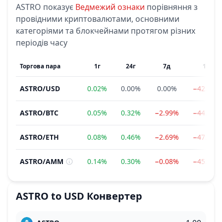
ASTRO
показує
Ведмежий
ознаки
порівняння з
провідними криптовалютами, основними
категоріями та блокчейнами протягом різних
періодів часу
Торгова пара
1г
24г
7д
1м
ASTRO
/
USD
0.02%
0.00%
0.00%
−42.25%
ASTRO
/
BTC
0.05%
0.32%
−2.99%
−44.97%
ASTRO
/
ETH
0.08%
0.46%
−2.69%
−47.74%
ASTRO
/
AMM
0.14%
0.30%
−0.08%
−45.31%
ASTRO
to
USD
Конвертер