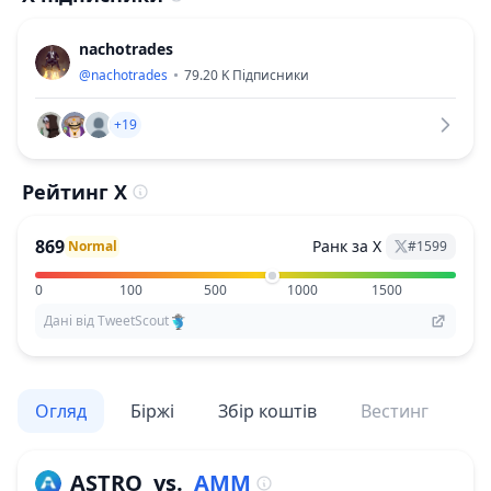
nachotrades
@
nachotrades
79.20 K
Підписники
+19
Рейтинг X
869
Ранк за X
Normal
#
1599
0
100
500
1000
1500
Дані від TweetScout
Огляд
Біржі
Збір коштів
Вестинг
По
ASTRO
vs.
AMM