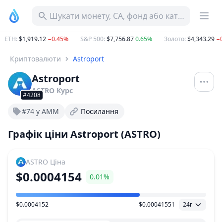
Шукати монету, CA, фонд або категорію
ETH
:
$1,919.12
−0.45%
S&P 500
:
$7,756.87
0.65%
Золото
:
$4,343.29
−0.
Криптовалюти
Astroport
Astroport
ASTRO
Курс
#4208
#74 у AMM
Посилання
Графік ціни Astroport (ASTRO)
ASTRO
Ціна
$0.0004154
0.01%
$0.0004152
$0.00041551
24г
Діапазон цін