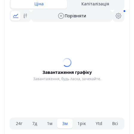
Ціна
Капіталізація
Порівняти
Завантаження графіку
Завантаження, будь ласка, зачекайте.
Вибір діапазону.
24г
7д
1м
3м
1рік
Ytd
Всі