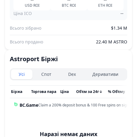
USD
ROI
BTC
ROI
ETH
ROI
Ціна ICO
--
Всього зібрано
$1.34 M
Всього продано
22.40 M ASTRO
Astroport
Біржі
Exchanges type
Усі
Спот
Dex
Деривативи
Біржа
Торгова пара
Ціна
Об'єм за 24г
↓
% Об'єму
Он
BC.Game
Claim a 200% deposit bonus & 100 Free spins on sign up!
Наразі немає даних