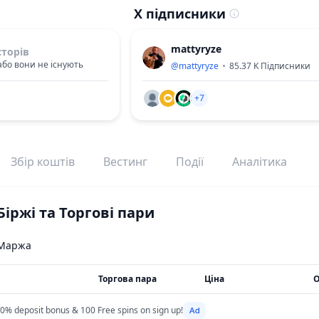
X підписники
mattyryze
сторів
або вони не існують
@
mattyryze
85.37 K
Підписники
+7
Збір коштів
Вестинг
Події
Аналітика
Біржі та Торгові пари
Маржа
Торгова пара
Ціна
О
0% deposit bonus & 100 Free spins on sign up!