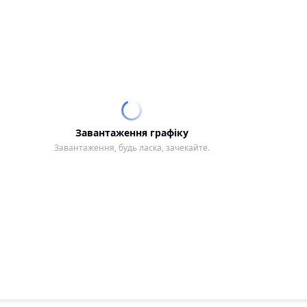
Завантаження графіку
Завантаження, будь ласка, зачекайте.