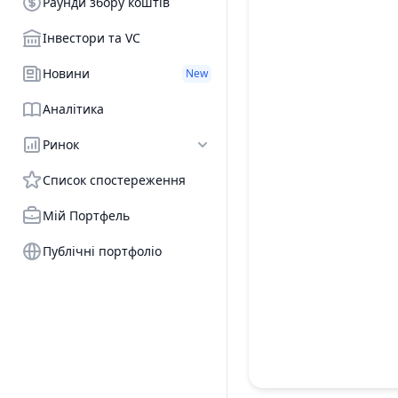
Раунди збору коштів
Інвестори та VC
Новини
New
Аналітика
Ринок
Список спостереження
Мій Портфель
Публічні портфоліо