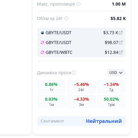
Макс. пропозиція
1.00 M
Об'єм за 24г
$5.82 K
GBYTE/USDT
$3.73 K
GBYTE/USDT
$98.07
GBYTE/WBTC
$12.84
Динаміка
проти
USD
0.86%
−5.46%
−1.24%
1г
24г
7д
0.03%
−4.33%
50.02%
1м
3м
1рік
Нейтральний
Сентимент