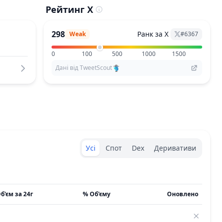
Рейтинг X
298
Ранк за X
Weak
#
6367
0
100
500
1000
1500
Дані від TweetScout
Exchanges type
Усі
Спот
Dex
Деривативи
б'єм за 24г
% Об'єму
Оновлено