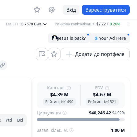
Вхід
Зареєструватися
Газ ETH
:
0.7578
Gwei
Ринкова капіталізація
:
$2.22 T
0.26%
Об'єм з
Jesus is back?
Your Ad Here
Додати до портфеля
Капітал.
FDV
$4.39 M
$4.67 M
Рейтинг №1490
Рейтинг №1521
Циркуляція
940,246.42
94.02%
к
Ytd
Всі
Загал. кільк. м.
1.00 M