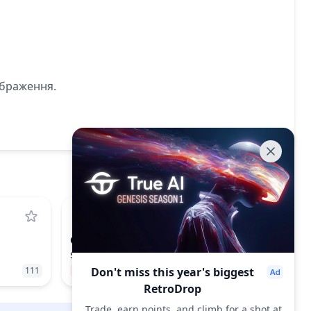
ображення.
CASHCAT
CASH CAT
$0.1025
111
−18.45%
Don't miss this year's biggest
208
RetroDrop
Trade, earn points, and climb for a shot at