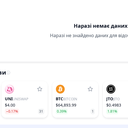
Наразі немає даних
Наразі не знайдено даних для від
ви
UNI
BTC
JTO
UNISWAP
BITCOIN
JITO
$4.00
$64,893.99
$0.4983
−0.17%
31
0.39%
1
1.81%