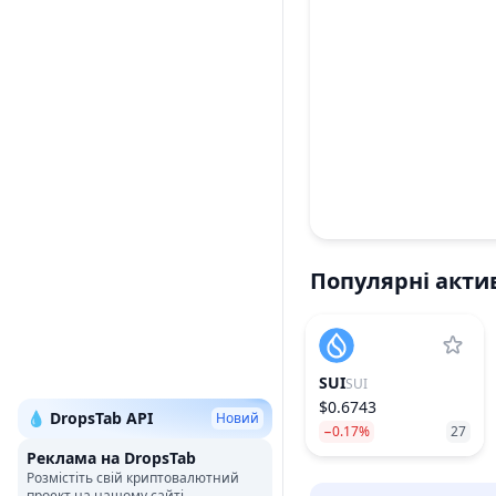
Популярні акти
SUI
SUI
$0.6743
💧 DropsTab API
Новий
−0.17%
27
Реклама на DropsTab
Розмістіть свій криптовалютний
проект на нашому сайті