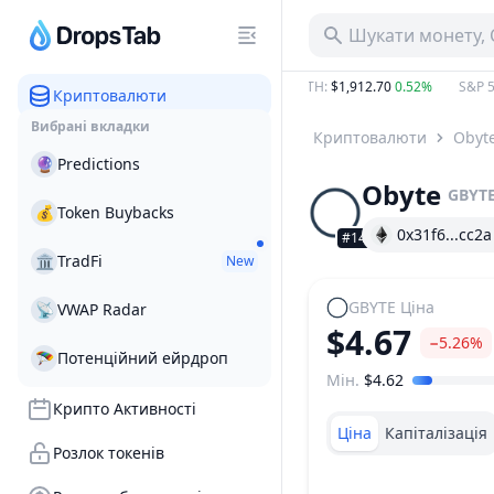
Шукати монету, 
.05 B
−12.04%
BTC
:
$64,894.20
0.39%
ETH
:
$1,912.70
0.52%
S&P 50
Криптовалюти
Вибрані вкладки
Криптовалюти
Obyt
🔮
Predictions
Obyte
GBYT
💰
Token Buybacks
0x31f6...cc2a
#1490
🏛
TradFi
New
GBYTE
Ціна
📡
VWAP Radar
$4.67
−5.26%
🪂
Потенційний ейрдроп
Мін.
$4.62
Діапазон цін
Крипто Активності
Ціна
Капіталізація
Розлок токенів