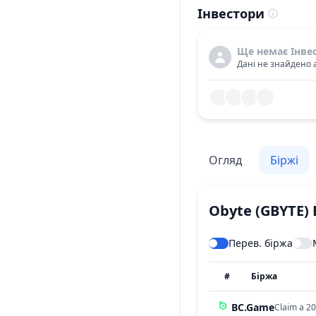
Інвестори
Ще немає Інве
Дані не знайдено 
Огляд
Біржі
Obyte
(GBYTE)
Перев. біржа
#
Біржа
BC.Game
Claim a 20