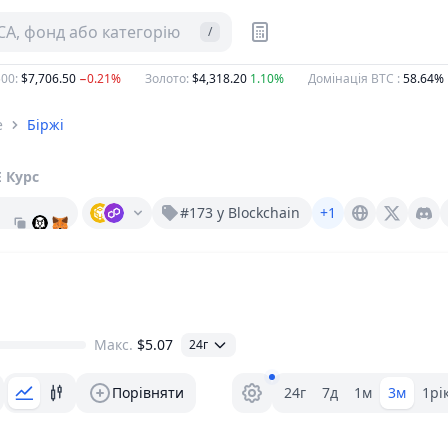
CA, фонд або категорію
/
0
:
$7,706.50
−0.21%
Золото
:
$4,318.20
1.10%
Домінація BTC
:
58.64%
e
Біржі
E
Курс
#173 у Blockchain
+1
Obyte.org
X (Twitter)
Discord
Макс.
$5.07
24г
Вибір діапазону.
Порівняти
24г
7д
1м
3м
1рі