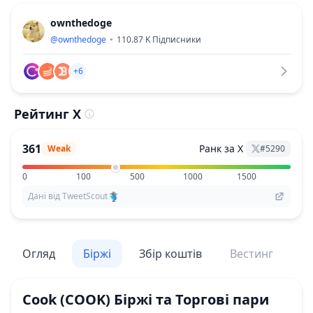
ownthedoge
@
ownthedoge
110.87 K
Підписники
+6
Рейтинг X
361
Ранк за X
Weak
#
5290
0
100
500
1000
1500
Дані від TweetScout
Огляд
Біржі
Збір коштів
Вестинг
По
Cook
(COOK)
Біржі та Торгові пари