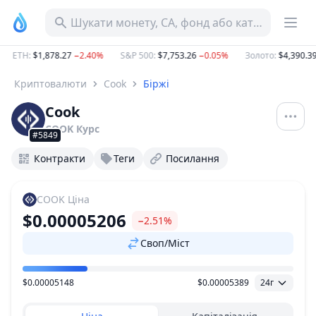
Шукати монету, CA, фонд або категорію
ETH
:
$1,878.27
−2.40%
S&P 500
:
$7,753.26
−0.05%
Золото
:
$4,390.39
Криптовалюти
Cook
Біржі
Cook
COOK
Курс
#5849
Контракти
Теги
Посилання
COOK
Ціна
$0.00005206
−2.51%
Своп/Міст
$0.00005148
$0.00005389
24г
Діапазон цін