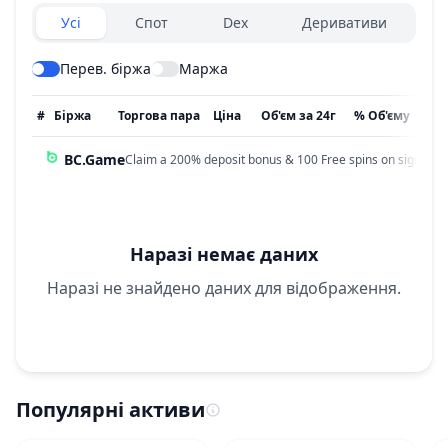
Exchanges type
Усі
Спот
Dex
Деривативи
Перев. біржа
Маржа
#
Біржа
Торгова пара
Ціна
Об'єм за 24г
% Об'єму
Он
BC.Game
Claim a 200% deposit bonus & 100 Free spins on sign up!
Наразі немає даних
Наразі не знайдено даних для відображення.
Популярні активи