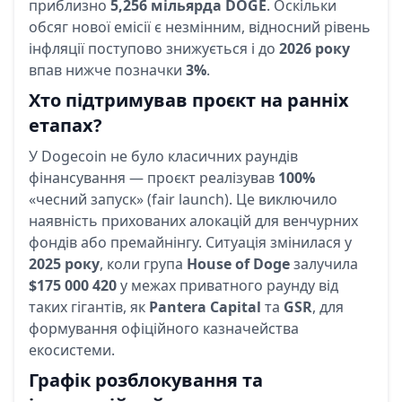
приблизно
5,256 мільярда DOGE
. Оскільки
обсяг нової емісії є незмінним, відносний рівень
інфляції поступово знижується і до
2026 року
впав нижче позначки
3%
.
Хто підтримував проєкт на ранніх
етапах?
У Dogecoin не було класичних раундів
фінансування — проєкт реалізував
100%
«чесний запуск» (fair launch). Це виключило
наявність прихованих алокацій для венчурних
фондів або премайнінгу. Ситуація змінилася у
2025 року
, коли група
House of Doge
залучила
$175 000 420
у межах приватного раунду від
таких гігантів, як
Pantera Capital
та
GSR
, для
формування офіційного казначейства
екосистеми.
Графік розблокування та