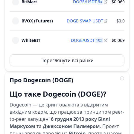
BitMart
DOGE/USDT
$0.0699
5
x
BVOX (Futures)
DOGE-SWAP-USDT
$0.07
WhiteBIT
DOGE/USDT
$0.0698
10
x
Переглянути всі ринки
Про
Dogecoin
(DOGE)
Що таке Dogecoin (DOGE)?
Dogecoin — це криптовалюта з відкритим
вихідним кодом, що працює за принципом peer-
to-peer, запущені
6 грудня 2013 року
Біллі
Маркусом
та
Джексоном Палмером
. Проєкт
починався як пародія на
Bitcoin
, проте з часом