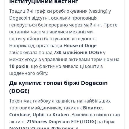
інституційний вестинг
Традиційні графіки розблокування (vesting) у
Dogecoin відсутні, оскільки пропозиція
генерується безперервно через майнінг. Проте
останнім часом з'явилися механізми
інституційного блокування ліквідності.
Наприклад, організація
House of Doge
заблокувала понад
730 мільйонів DOGE
у
межах угоди з управління активами терміном на
10 років
, що фактично вивело ці кошти з
щоденного обігу.
Де купити: топові біржі Dogecoin
(DOGE)
Токен має глибоку ліквідність на найбільших
торгових майданчиках, таких як
Binance
,
Coinbase
,
Upbit
та
Kraken
. Важливою віхою став
лістинг
21Shares Dogecoin ETF (TDOG)
на біржі
NASDAQ
22 січня 2026 року
. У