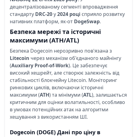
децентралізованому сегменті впровадження
стандарту
DRC-20
у
2024 році
сприяло розвитку
нативних платформ, як-от
DogeSwap
.
Безпека мережі та історичні
максимуми (ATH/ATL)
Безпека Dogecoin нерозривно пов'язана з
Litecoin
через механізм об'єднаного майнінгу
(
Auxiliary Proof-of-Work
). Це забезпечує
високий хешрейт, але створює залежність від
стабільності блокчейну Litecoin. Моніторинг
ринкових циклів, включаючи історичні
максимуми (
ATH
) та мінімуми (
ATL
), залишається
критичним для оцінки волатильності, особливо
в умовах потенційних атак на алгоритми
хешування з використанням ШІ.
Dogecoin
(DOGE)
Дані про ціну в