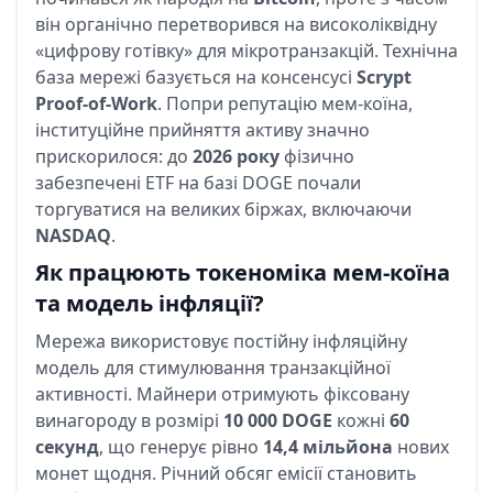
він органічно перетворився на високоліквідну
«цифрову готівку» для мікротранзакцій. Технічна
база мережі базується на консенсусі
Scrypt
Proof-of-Work
. Попри репутацію мем-коїна,
інституційне прийняття активу значно
прискорилося: до
2026 року
фізично
забезпечені ETF на базі DOGE почали
торгуватися на великих біржах, включаючи
NASDAQ
.
Як працюють токеноміка мем-коїна
та модель інфляції?
Мережа використовує постійну інфляційну
модель для стимулювання транзакційної
активності. Майнери отримують фіксовану
винагороду в розмірі
10 000 DOGE
кожні
60
секунд
, що генерує рівно
14,4 мільйона
нових
монет щодня. Річний обсяг емісії становить