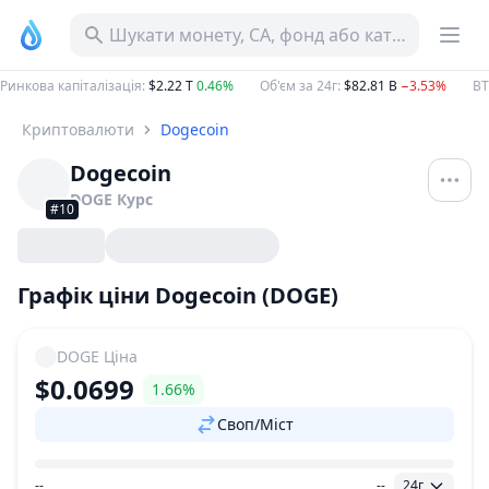
Шукати монету, CA, фонд або категорію
Ринкова капіталізація
:
$2.22 T
0.46%
Об'єм за 24г
:
$82.81 B
−3.53%
B
Криптовалюти
Dogecoin
Dogecoin
DOGE
Курс
#10
Графік ціни Dogecoin (DOGE)
DOGE
Ціна
$0.0699
1.66%
Своп/Міст
--
--
24г
Діапазон цін