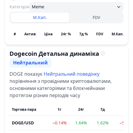
Категорія
Meme
М.Кап.
FDV
#
Актив
Ціна
24г %
7д %
FDV
М.Кап. / По
Dogecoin
Детальна динаміка
Нейтральний
Сентимент
DOGE
показує
Нейтральний
поведінку
порівняння з провідними криптовалютами,
основними категоріями та блокчейнами
протягом різних періодів часу
Торгова пара
1г
24г
7д
1м
DOGE
/
USD
−0.14%
1.64%
1.62%
−5.80