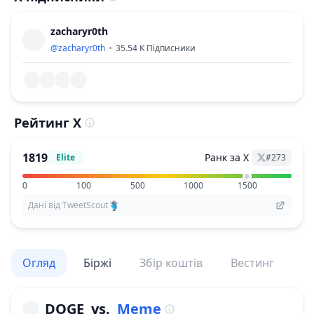
zacharyr0th
@
zacharyr0th
35.54 K
Підписники
Рейтинг X
1819
Ранк за X
Elite
#
273
0
100
500
1000
1500
Дані від TweetScout
Огляд
Біржі
Збір коштів
Вестинг
По
DOGE
vs.
Meme