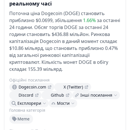
реальному часі
Поточна ціна Dogecoin (DOGE) становить
приблизно $0.0699,
збільшення
1.66%
за останні
24 години.
Обсяг торгів DOGE за останні 24
години становить $436.88 мільйон.
Ринкова
капіталізація Dogecoin в даний момент складає
$10.86 мільярд, що становить приблизно 0.47%
від загальної ринкової капіталізації
криптовалют.
Кількість монет DOGE в обігу
складає 155.39 мільярд.
Офіційні посилання
Dogecoin.com
X (Twitter)
Discord
Github
Інші посилання
Експлорери
Мости
Головна категорія
Meme