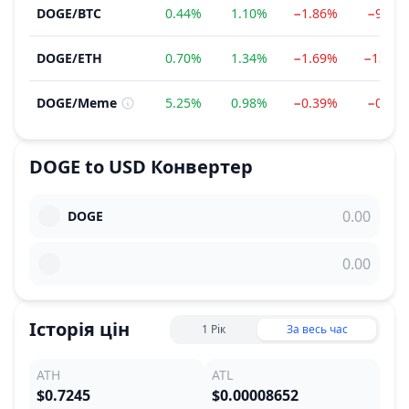
DOGE
/
BTC
0.44%
1.10%
−1.86%
−9.01
DOGE
/
ETH
0.70%
1.34%
−1.69%
−13.62
DOGE
/
Meme
5.25%
0.98%
−0.39%
−0.13
DOGE
to
USD
Конвертер
DOGE
Історія цін
1 Рік
За весь час
ATH
ATL
$0.7245
$0.00008652