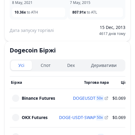
8 May, 2021
7 May, 2015
10.36x
to ATH
807.91x
to ATL
15 Dec, 2013
Дата запуску торгівлі
4617 днів тому
Dogecoin
Біржі
Exchanges type
Усі
Спот
Dex
Деривативи
Біржа
Торгова пара
Ціна
О
Binance Futures
DOGEUSDT
$0.0699
50
x
OKX Futures
DOGE-USDT-SWAP
$0.0699
50
x