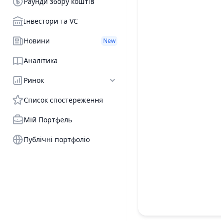
Раунди збору коштів
Інвестори та VC
Новини
New
Аналітика
Ринок
Список спостереження
Мій Портфель
Публічні портфоліо