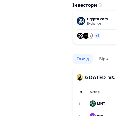
Інвестори
Crypto.com
Exchange
+5
Огляд
Біржі
GOATED
vs
#
Актив
MNT
1