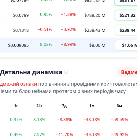
$0.07784
$831.87 M
$831.87
0.95%
−1.88%
$0.0789
$788.20 M
$521.32
−0.51%
−3.92%
$0.1318
$238.43 M
$238.44
8.02%
−8.99%
$0.008085
$8.06 M
$1.06 
Детальна динаміка
Ведм
Сентим
едмежий
ознаки
порівняння з провідними криптовалюта
іями та блокчейнами протягом різних періодів часу
1г
24г
7д
1м
3м
0.37%
8.18%
−8.88%
−48.18%
−59.59%
0.49%
7.57%
−11.70%
−49.13%
−49.92%