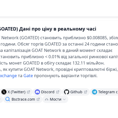
GOATED)
Дані про ціну в реальному часі
 Network (GOATED) становить приблизно $0.008085,
збі
 години.
Обсяг торгів GOATED за останні 24 години стан
а капіталізація GOAT Network в даний момент складає
становить приблизно < 0.01% від загальної ринкової капіт
ість монет GOATED в обігу складає 132.11 мільйон.
, як купити GOAT Network, провідні криптовалютні біржі, 
Exchange
та
Gate
пропонують варіанти торгівлі.
X (Twitter)
Discord
Github
Telegram c
Bsctrace.com
Мости