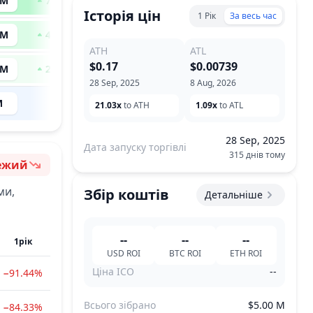
 M
781
x
Історія цін
1 Рік
За весь час
 M
489
x
ATH
ATL
$0.17
$0.00739
 M
223
x
28 Sep, 2025
8 Aug, 2026
M
--
21.03x
to ATH
1.09x
to ATL
28 Sep, 2025
Дата запуску торгівлі
315 днів тому
ежий
ент
ми,
Збір коштів
Детальніше
--
--
--
1рік
USD
ROI
BTC
ROI
ETH
ROI
Ціна ICO
--
−91.44%
Всього зібрано
$5.00 M
−84.33%