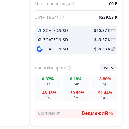
Макс. пропозиція
1.00 B
Об'єм за 24г
$239.53 K
GOATED/USDT
$60.37 K
GOATED/USD
$45.57 K
GOATED/USDT
$38.38 K
Динаміка
проти
USD
0.37%
8.18%
−8.88%
1г
24г
7д
−48.18%
−59.59%
−91.44%
1м
3м
1рік
Ведмежий
Сентимент