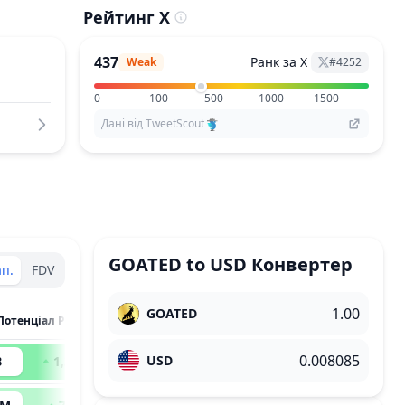
Рейтинг X
437
Ранк за X
Weak
#
4252
0
100
500
1000
1500
Дані від TweetScout
GOATED
to
USD
Конвертер
п.
FDV
GOATED
 Потенціал Росту
USD
B
1,319
x