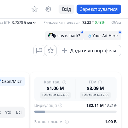
Вхід
Зареєструватися
ETH
:
0.7578
Gwei
Ринкова капіталізація
:
$2.23 T
0.43%
Об'єм за 24г
:
Jesus is back?
Your Ad Here
Додати до портфеля
Своп/Міст
Капітал.
FDV
$1.06 M
$8.09 M
Рейтинг №2438
Рейтинг №1286
Циркуляція
132.11 M
13.21%
к
Ytd
Всі
Загал. кільк. м.
1.00 B