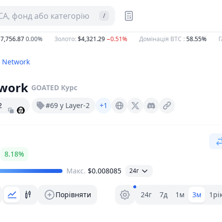
CA, фонд або категорію
/
56.87
0.00%
Золото
:
$4,321.29
−0.51%
Домінація BTC
:
58.55%
Газ 
 Network
work
GOATED
Курс
2
#69 у Layer-2
+1
Goat.network
X (Twitter)
Discord
8.18%
Макс.
$0.008085
24г
Вибір діапазону.
Порівняти
24г
7д
1м
3м
1рі