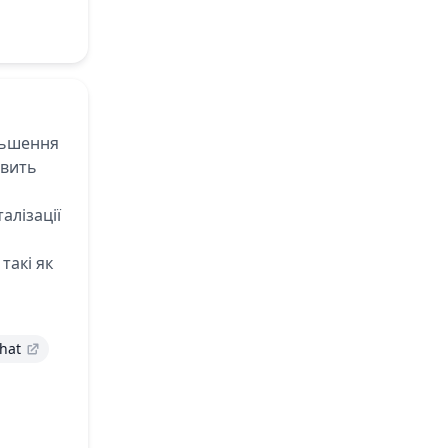
льшення
овить
алізації
такі як
hat