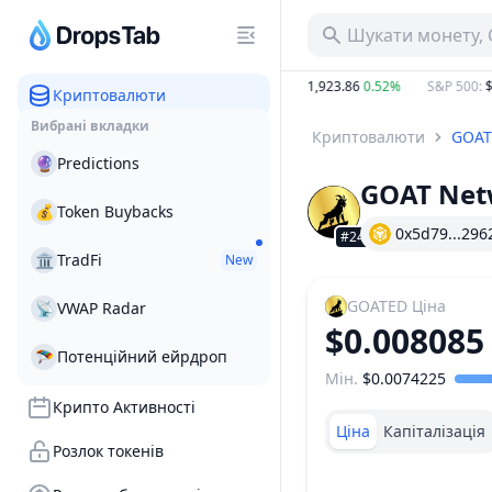
Шукати монету, 
B
14.14%
BTC
:
$65,100.00
0.57%
ETH
:
$1,923.86
0.52%
S&P 500
:
$7,7
Криптовалюти
Вибрані вкладки
Криптовалюти
GOAT
🔮
Predictions
GOAT Net
💰
Token Buybacks
0x5d79...296
#2438
🏛
TradFi
New
GOATED
Ціна
📡
VWAP Radar
$0.008085
🪂
Потенційний ейрдроп
Мін.
$0.0074225
Діапазон цін
Крипто Активності
Ціна
Капіталізація
Розлок токенів