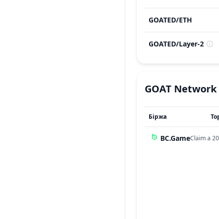
GOATED
/
ETH
GOATED
/
Layer-2
GOAT Network
Біржа
То
BC.Game
Claim a 20