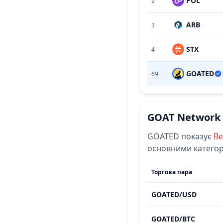
POL
2
ARB
3
STX
4
GOATED
69
GOAT Network
GOATED
показує
В
основними категор
Торгова пара
GOATED
/
USD
GOATED
/
BTC