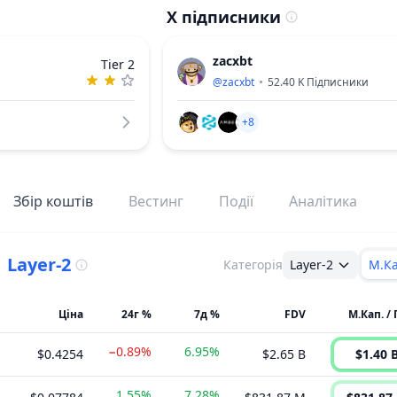
X підписники
zacxbt
Tier 2
@
zacxbt
52.40 K
Підписники
+8
Збір коштів
Вестинг
Події
Аналітика
.
Layer-2
Категорія
Layer-2
М.Ка
Ціна
24г %
7д %
FDV
М.Кап. /
−0.89%
6.95%
$0.4254
$2.65 B
$1.40 
1.55%
7.28%