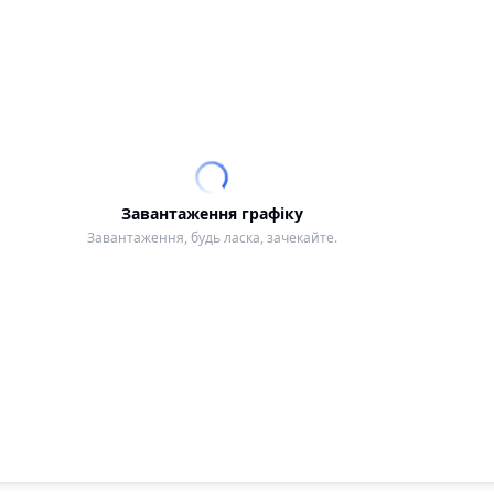
Завантаження графіку
Завантаження, будь ласка, зачекайте.