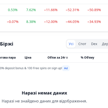
0.53%
7.62%
−11.66%
−52.31%
−50.89%
−0.07%
8.38%
−12.00%
−44.05%
−34.93%
Exchanges type
Біржі
Усі
Спот
Dex
Де
ргова пара
Ціна
Об'єм за 24г
↓
% Об'єму
0% deposit bonus & 100 Free spins on sign up!
Наразі немає даних
Наразі не знайдено даних для відображення.