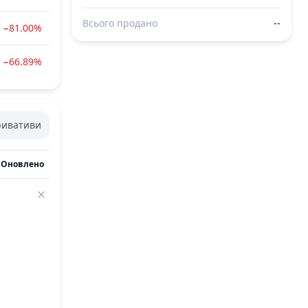
Всього продано
--
−81.00%
−66.89%
ривативи
Оновлено