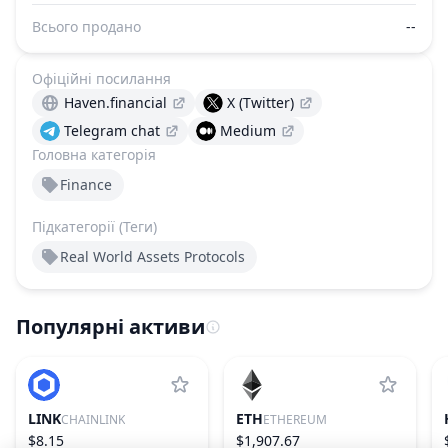
Всього продано
--
Офіційні посилання
Haven.financial
X (Twitter)
Telegram chat
Medium
Головна категорія
Finance
Підкатегорії (Теги)
Real World Assets Protocols
Популярні активи
LINK
ETH
CHAINLINK
ETHEREUM
$8.15
$1,907.67