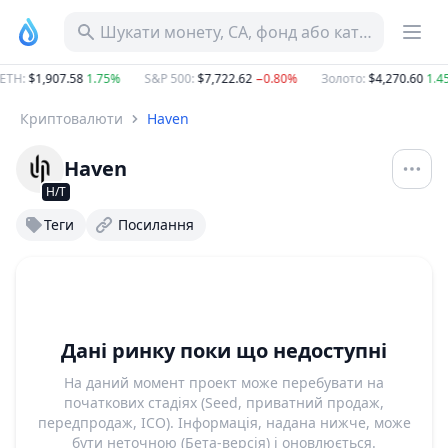
Шукати монету, CA, фонд або категорію
ETH
:
$1,907.58
1.75%
S&P 500
:
$7,722.62
−0.80%
Золото
:
$4,270.60
1.4
Криптовалюти
Haven
Haven
Н/Т
Теги
Посилання
Дані ринку поки що недоступні
На даний момент проект може перебувати на
початкових стадіях (Seed, приватний продаж,
передпродаж, ICO). Інформація, надана нижче, може
бути неточною (Бета-версія) і оновлюється.