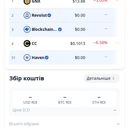
−3.00%
−70.2
GNX
$13.88
1
--
Revolut
$0.00
2
--
Blockchain.com
$0.00
3
−6.58%
−17.8
CC
$0.1013
4
--
Haven
$0.00
51
Збір коштів
Детальніше
--
--
--
USD
ROI
BTC
ROI
ETH
ROI
Ціна ICO
--
Всього зібрано
--