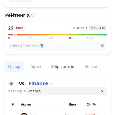
Рейтинг X
26
Ранк за X
Poor
#
23438
0
100
500
1000
1500
Дані від TweetScout
Огляд
Біржі
Збір коштів
Вестинг
По
vs.
Finance
Категорія
Finance
#
Актив
Ціна
24г %
7д