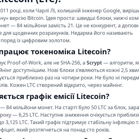
 2011 році, коли Чарлі Лі, колишній інженер Google, виріш
» версію Bitcoin. Ідея проста: швидші блоки, нижчі коміс
онет — 84 мільйони замість 21. Це не конкурент, а допов
не для щоденних розрахунків. Недарма його називають
поряд із цифровим золотом.
працює токеноміка Litecoin?
ує Proof-of-Work, але не SHA-256, а
Scrypt
— алгоритм, я
нінг доступнішим. Нові блоки з’являються кожні 2,5 хви
ється приблизно раз на чотири роки. Не було ні передм
ілів. Кожен LTC створений відкрито, через майнінг.
ється графік емісії Litecoin?
 — 84 мільйони монет. На старті було 50 LTC за блок, зар
3 року — 6,25 LTC. Наступне зниження очікується приблиз
о 3,125 LTC. Такий графік підтримує стабільну інфляцію т
іцит, який розтягнеться на понад сто років.