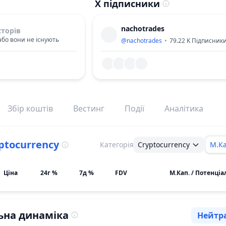
X підписники
nachotrades
сторів
або вони не існують
@
nachotrades
79.22 K
Підписник
Збір коштів
Вестинг
Події
Аналітика
ptocurrency
Категорія
Cryptocurrency
М.Ка
Ціна
24г %
7д %
FDV
М.Кап. / Потенціа
ьна динаміка
Нейтр
Сентим