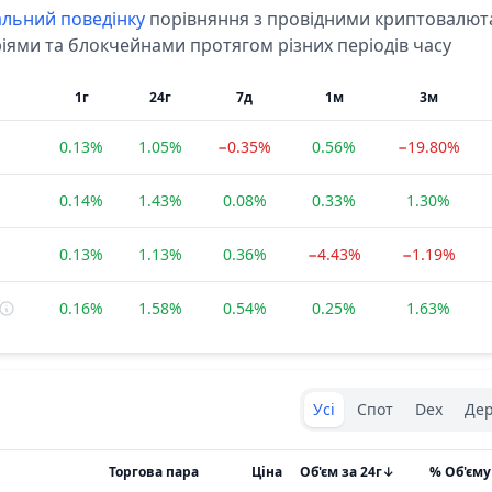
альний
поведінку
порівняння з провідними криптовалют
іями та блокчейнами протягом різних періодів часу
1г
24г
7д
1м
3м
0.13%
1.05%
−0.35%
0.56%
−19.80%
0.14%
1.43%
0.08%
0.33%
1.30%
0.13%
1.13%
0.36%
−4.43%
−1.19%
0.16%
1.58%
0.54%
0.25%
1.63%
Exchanges type
Усі
Спот
Dex
Де
Торгова пара
Ціна
Об'єм за 24г
↓
% Об'єму