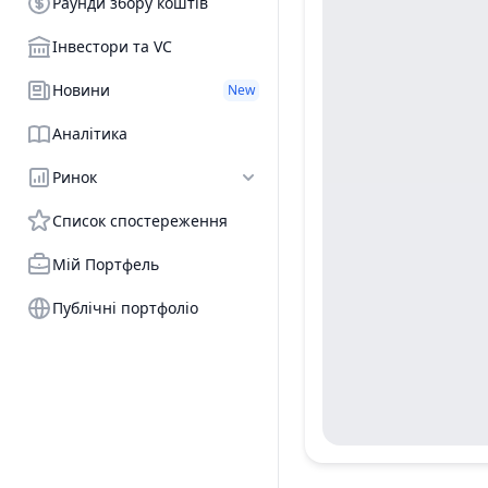
Раунди збору коштів
Інвестори та VC
Новини
New
Аналітика
Ринок
Список спостереження
Мій Портфель
Публічні портфоліо