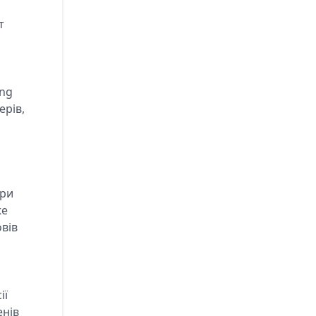
т
ing
ерів,
ори
же
овів
ії
енів