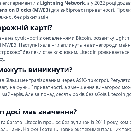
в експерименти з
Lightning Network
, а у 2022 році додав
ension Blocks (MWEB)
для вибіркової приватності. Проєк
жно, без різких змін.
орожній карті?
а на сумісності з оновленнями Bitcoin, розвитку Lightn
і MWEB. Наступні халвінги вплинуть на винагороди майн
трокової безпеки стає ключовим. Litecoin розвивається
ху.
 можуть виникнути?
ав більш централізованим через ASIC-пристрої. Регулят
вагу на функції приватності, а зменшення винагород мо
майнерів. Але за понад десять років без збоїв Litecoin д
in досі має значення?
та багато. Litecoin працює без зупинок із 2011 року, коміс
альними. На фоні сотень нових експериментальних ток