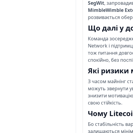
SegWit
, запровади
MimbleWimble Ext
розвивається обере
Що далі у д
Команда зосереджен
Network і підтримц
тож питання довгос
спокійно, без поспі
Які ризики
З часом майнінг ст
можуть звернути у
знизити мотивацію 
свою стійкість.
Чому Liteco
Бо стабільність вар
залишаються мінім