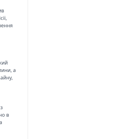
ив
ії,
нення
кий
лини, а
айну,
аз
но в
а