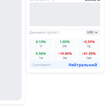
Динаміка
проти
USD
0.13%
1.05%
−0.35%
1г
24г
7д
0.56%
−19.80%
−61.59%
1м
3м
1рік
Нейтральний
Сентимент