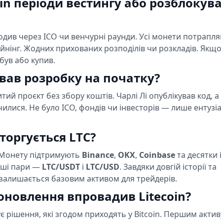
coin періоди вестингу або розблокув
оходив через ICO чи венчурні раунди. Усі монети потрапл
йнінг. Жодних прихованих розподілів чи розкладів. Якщ
був або купив.
вав розробку на початку?
итий проєкт без збору коштів. Чарлі Лі опублікував код, а
илися. Не було ICO, фондів чи інвесторів — лише ентузіа
 торгується LTC?
 Монету підтримують
Binance
,
OKX
,
Coinbase
та десятки
іші пари —
LTC/USDT
і
LTC/USD
. Завдяки довгій історії та
in залишається базовим активом для трейдерів.
 оновлення впровадив Litecoin?
тує рішення, які згодом приходять у Bitcoin. Першим акти