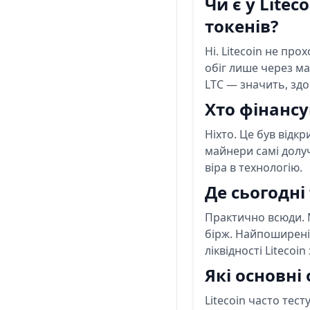
Чи є у Lite
токенів?
Ні. Litecoin не пр
обіг лише через ма
LTC — значить, здо
Хто фінансу
Ніхто. Це був відкр
майнери самі долуч
віра в технологію.
Де сьогодні
Практично всюди.
бірж. Найпоширен
ліквідності Liteco
Які основні
Litecoin часто тес