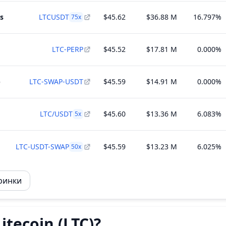
s
LTCUSDT
$45.62
$36.88 M
16.797%
75
x
LTC-PERP
$45.52
$17.81 M
0.000%
)
LTC-SWAP-USDT
$45.59
$14.91 M
0.000%
LTC/USDT
$45.60
$13.36 M
6.083%
5
x
LTC-USDT-SWAP
$45.59
$13.23 M
6.025%
50
x
 ринки
itecoin (LTC)?