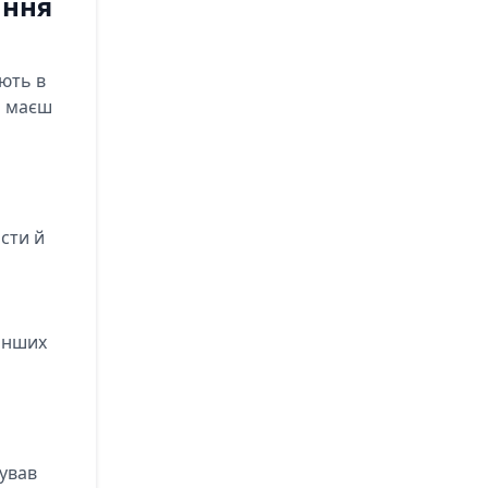
ання
яють в
о маєш
сти й
 інших
вував