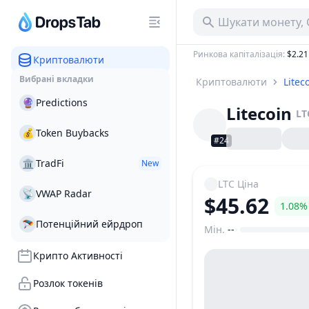
Шукати монету, 
Ринкова капіталізація
:
$2.21
Криптовалюти
Вибрані вкладки
Криптовалюти
Litec
🔮
Predictions
Litecoin
LT
💰
Token Buybacks
#24
🏛
TradFi
New
LTC
Ціна
📡
VWAP Radar
$45.62
1.08%
🪂
Потенційний ейрдроп
Мін.
--
Діапазон цін
Крипто Активності
Розлок токенів