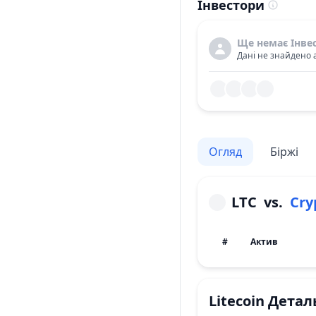
Інвестори
Ще немає Інве
Дані не знайдено 
Огляд
Біржі
LTC
vs.
Cry
#
Актив
Litecoin
Детал