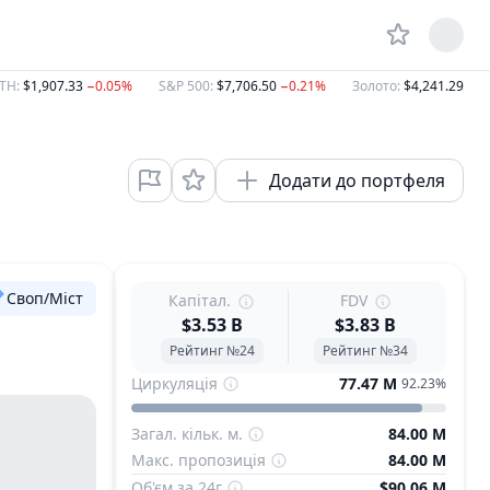
TH
:
$1,907.33
−0.05%
S&P 500
:
$7,706.50
−0.21%
Золото
:
$4,241.29
−0.
Додати до портфеля
Своп/Міст
Капітал.
FDV
$3.53 B
$3.83 B
Рейтинг №24
Рейтинг №34
Циркуляція
77.47 M
92.23%
Загал. кільк. м.
84.00 M
Макс. пропозиція
84.00 M
Об'єм за 24г
$90.06 M