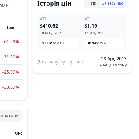
Історія цін
1 Рік
За весь час
ами,
ATH
ATL
$410.62
$1.19
1рік
10 May, 2021
14 Jan, 2015
−61.59%
9.00x
to ATH
38.14x
to ATL
−31.60%
28 Apr, 2013
Дата запуску торгівлі
4848 днів тому
−25.99%
−30.69%
ривативи
Оновлено