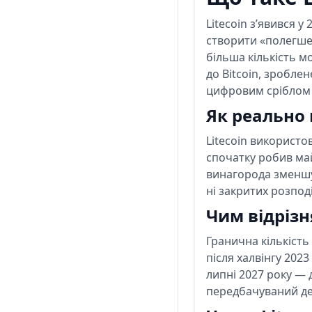
Litecoin з’явився у
створити «полегшену
більша кількість м
до Bitcoin, зробле
цифровим сріблом 
Як реально 
Litecoin використов
спочатку робив май
винагорода зменшу
ні закритих розпод
Чим відрізня
Гранична кількість
після халвінгу 202
липні 2027 року — д
передбачуваний деф