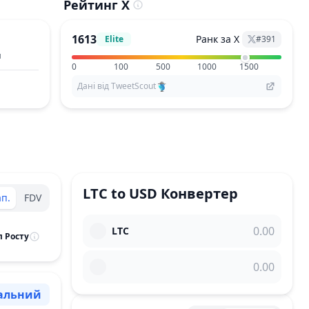
Рейтинг X
1613
Ранк за X
Elite
#
391
и
0
100
500
1000
1500
Дані від TweetScout
LTC
to
USD
Конвертер
п.
FDV
LTC
л Росту
альний
ент