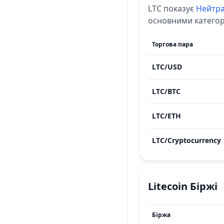
LTC
показує
Нейтр
основними категор
Торгова пара
LTC
/
USD
LTC
/
BTC
LTC
/
ETH
LTC
/
Cryptocurrency
Litecoin
Біржі
Біржа