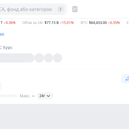
CA, фонд або категорію
/
 T
−0.36%
Об'єм за 24г
:
$77.15 B
−15.01%
BTC
:
$64,433.00
−0.35%
E
oin
C
Курс
Макс.
--
24г