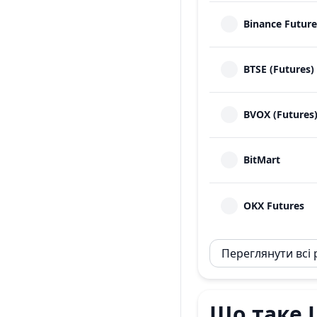
Binance Future
BTSE (Futures)
BVOX (Futures
BitMart
OKX Futures
Переглянути всі
Що таке L