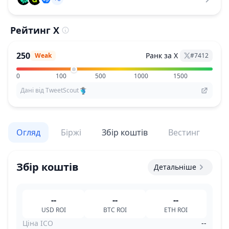
Рейтинг X
250
Ранк за X
Weak
#
7412
0
100
500
1000
1500
Дані від TweetScout
Огляд
Біржі
Збір коштів
Вестинг
По
Збір коштів
Детальніше
--
--
--
USD
ROI
BTC
ROI
ETH
ROI
Ціна ICO
--