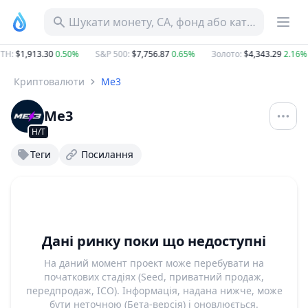
Шукати монету, CA, фонд або категорію
TH
:
$1,913.30
0.50%
S&P 500
:
$7,756.87
0.65%
Золото
:
$4,343.29
2.16%
Криптовалюти
Me3
Me3
Н/Т
Теги
Посилання
Дані ринку поки що недоступні
На даний момент проект може перебувати на
початкових стадіях (Seed, приватний продаж,
передпродаж, ICO). Інформація, надана нижче, може
бути неточною (Бета-версія) і оновлюється.