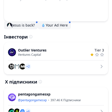
Jesus is back?
Your Ad Here
Інвестори
Outlier Ventures
Tier 3
Ventures Capital
+2
X підписники
pentagongamesxp
@
pentagongamesxp
397.46 K
Підписники
+6