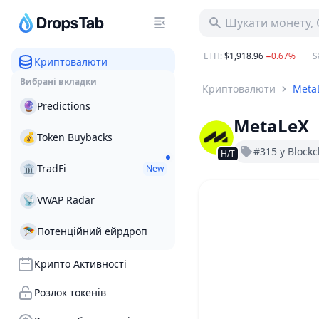
Шукати монету, 
63.25 B
−22.34%
BTC
:
$65,006.01
−0.36%
ETH
:
$1,918.96
−0.67%
S&
Криптовалюти
Вибрані вкладки
Криптовалюти
Meta
🔮
Predictions
MetaLeX
💰
Token Buybacks
#315 у Blockc
Н/Т
🏛
TradFi
New
📡
VWAP Radar
🪂
Потенційний ейрдроп
Крипто Активності
Розлок токенів