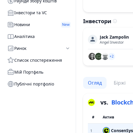
Раунди збору коштів
Інвестори та VC
Інвестори
Новини
New
Аналітика
Jack Zampolin
Angel Investor
Ринок
+2
Список спостереження
Мій Портфель
Огляд
Біржі
Публічні портфоліо
vs.
Blockch
#
Актив
ConsenSys
1