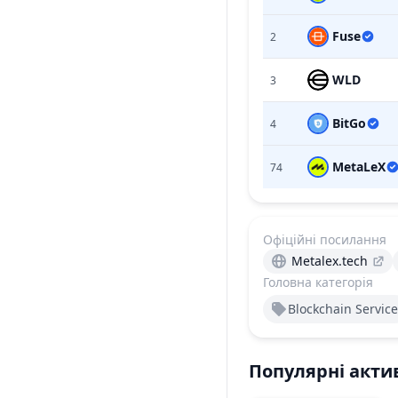
Fuse
2
WLD
3
BitGo
4
MetaLeX
74
Офіційні посилання
Metalex.tech
Головна категорія
Blockchain Service
Популярні акти