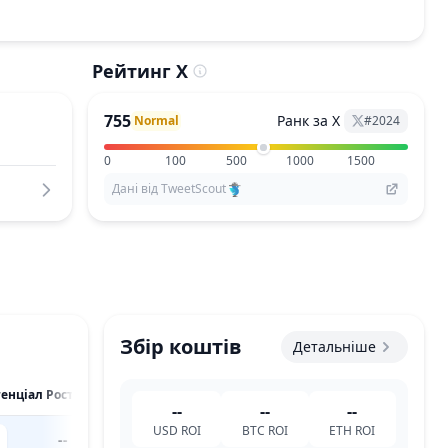
Рейтинг X
755
Ранк за X
Normal
#
2024
0
100
500
1000
1500
Дані від TweetScout
Збір коштів
Детальніше
тенціал Росту
--
--
--
USD
ROI
BTC
ROI
ETH
ROI
--