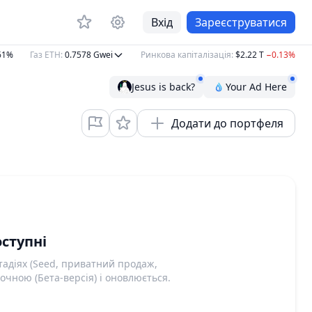
Вхід
Зареєструватися
1%
Газ ETH
:
0.7578
Gwei
Ринкова капіталізація
:
$2.22 T
−0.13%
О
Jesus is back?
Your Ad Here
Додати до портфеля
ступні
адіях (Seed, приватний продаж,
очною (Бета-версія) і оновлюється.