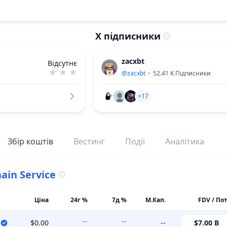
X підписники
zacxbt
Відсутнє
@
zacxbt
52.41 K
Підписники
+17
Збір коштів
Вестинг
Події
Аналітика
ain Service
Ціна
24г %
7д %
М.Кап.
FDV / По
--
--
$0.00
--
$7.00 B