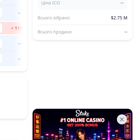
Ціна ICO
--
--
Всього зібрано
$2.75 M
111
x
Всього продано
--
--
--