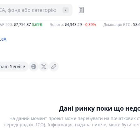
CA, фонд або категорію
/
P 500
:
$7,756.87
0.65%
Золото
:
$4,343.29
−0.39%
Домінація BTC
:
58.6
LeX
hain Service
Metalex.tech
X (Twitter)
Дані ринку поки що недо
На даний момент проект може перебувати на початкових ст
передпродаж, ICO). Інформація, надана нижче, може бути нет