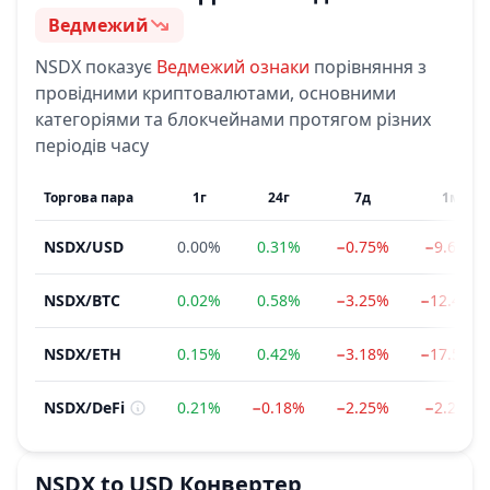
Ведмежий
Сентимент
NSDX
показує
Ведмежий
ознаки
порівняння з
провідними криптовалютами, основними
категоріями та блокчейнами протягом різних
періодів часу
Торгова пара
1г
24г
7д
1м
NSDX
/
USD
0.00%
0.31%
−0.75%
−9.61%
NSDX
/
BTC
0.02%
0.58%
−3.25%
−12.48%
NSDX
/
ETH
0.15%
0.42%
−3.18%
−17.57%
NSDX
/
DeFi
0.21%
−0.18%
−2.25%
−2.28%
NSDX
to
USD
Конвертер