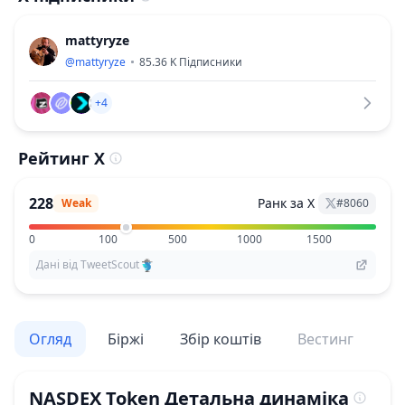
mattyryze
@
mattyryze
85.36 K
Підписники
+4
Рейтинг X
228
Ранк за X
Weak
#
8060
0
100
500
1000
1500
Дані від TweetScout
Огляд
Біржі
Збір коштів
Вестинг
По
NASDEX Token
Детальна динаміка