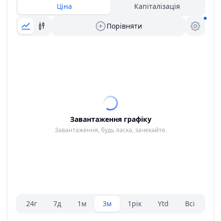
Ціна
Капіталізація
Порівняти
Завантаження графіку
Завантаження, будь ласка, зачекайте.
Вибір діапазону.
24г
7д
1м
3м
1рік
Ytd
Всі