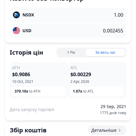
NSDX
USD
Історія цін
1 Рік
За весь час
ATH
ATL
$0.9086
$0.00229
10 Oct, 2021
2 Apr, 2026
370.10x
to ATH
1.07x
to ATL
29 Sep, 2021
Дата запуску торгівлі
1775 днів тому
Збір коштів
Детальніше