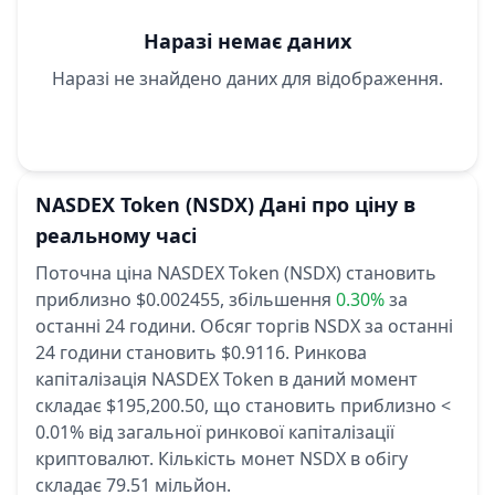
Наразі немає даних
Наразі не знайдено даних для відображення.
NASDEX Token
(NSDX)
Дані про ціну в
реальному часі
Поточна ціна NASDEX Token (NSDX) становить
приблизно $0.002455,
збільшення
0.30%
за
останні 24 години.
Обсяг торгів NSDX за останні
24 години становить $0.9116.
Ринкова
капіталізація NASDEX Token в даний момент
складає $195,200.50, що становить приблизно <
0.01% від загальної ринкової капіталізації
криптовалют.
Кількість монет NSDX в обігу
складає 79.51 мільйон.