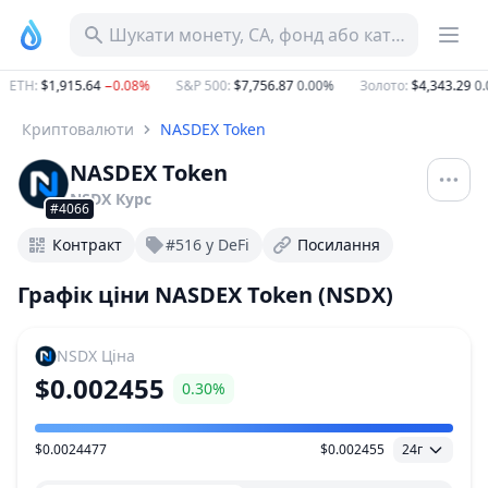
Шукати монету, CA, фонд або категорію
ETH
:
$1,915.64
−0.08%
S&P 500
:
$7,756.87
0.00%
Золото
:
$4,343.29
0.0
Криптовалюти
NASDEX Token
NASDEX Token
NSDX
Курс
#4066
Контракт
#516 у DeFi
Посилання
Графік ціни NASDEX Token (NSDX)
NSDX
Ціна
$0.002455
0.30%
$0.0024477
$0.002455
24г
Діапазон цін