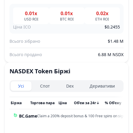
0.01x
0.01x
0.02x
USD
ROI
BTC
ROI
ETH
ROI
Ціна ICO
$0.2455
Всього зібрано
$1.48 M
Всього продано
6.88 M NSDX
NASDEX Token
Біржі
Exchanges type
Усі
Спот
Dex
Деривативи
Біржа
Торгова пара
Ціна
Об'єм за 24г
↓
% Об'єму
Он
BC.Game
Claim a 200% deposit bonus & 100 Free spins on sign up!