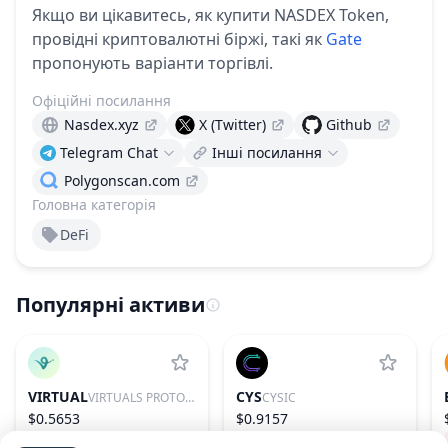
Якщо ви цікавитесь, як купити NASDEX Token,
провідні криптовалютні біржі, такі як
Gate
пропонують варіанти торгівлі.
Офіційні посилання
Nasdex.xyz
X (Twitter)
Github
Telegram Chat
Інші посилання
Polygonscan.com
Головна категорія
DeFi
Популярні активи
VIRTUAL
CYS
VIRTUALS PROTOCOL
CYSIC
$0.5653
$0.9157
−1.59%
86
−18.95%
164