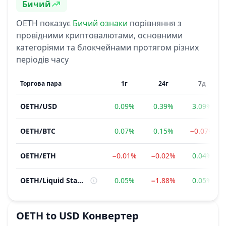
Бичий
Сентимент
OETH
показує
Бичий
ознаки
порівняння з
провідними криптовалютами, основними
категоріями та блокчейнами протягом різних
періодів часу
Торгова пара
1г
24г
7д
OETH
/
USD
0.09%
0.39%
3.09%
OETH
/
BTC
0.07%
0.15%
−0.07%
OETH
/
ETH
−0.01%
−0.02%
0.04%
OETH
/
Liquid Staking Tokens (LSTs)
0.05%
−1.88%
0.05%
OETH
to
USD
Конвертер