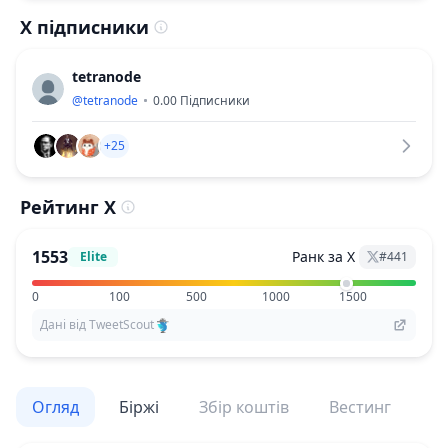
X підписники
tetranode
@
tetranode
0.00
Підписники
+25
Рейтинг X
1553
Ранк за X
Elite
#
441
0
100
500
1000
1500
Дані від TweetScout
Огляд
Біржі
Збір коштів
Вестинг
По