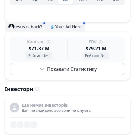
Jesus is back?
Your Ad Here
Капітал.
FDV
$71.37 M
$79.21 M
Рейтинг №--
Рейтинг №--
Показати Статистику
Інвестори
Ще немає Інвесторів
Дані не знайдено або вони не існують