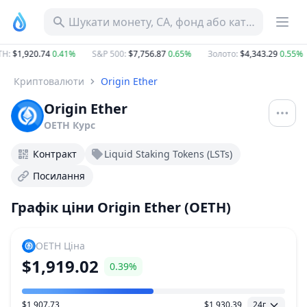
Шукати монету, CA, фонд або категорію
H
:
$1,920.74
0.41%
S&P 500
:
$7,756.87
0.65%
Золото
:
$4,343.29
0.55%
Криптовалюти
Origin Ether
Origin Ether
OETH
Курс
Контракт
Liquid Staking Tokens (LSTs)
Посилання
Графік ціни Origin Ether (OETH)
OETH
Ціна
$1,919.02
0.39%
$1,907.73
$1,930.39
24г
Діапазон цін