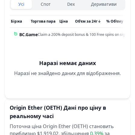
Exchanges type
Усі
Спот
Dex
Деривативи
Біржа
Торгова пара
Ціна
Об'єм за 24г
↓
% Об'єму
Он
BC.Game
Claim a 200% deposit bonus & 100 Free spins on sign up!
Наразі немає даних
Наразі не знайдено даних для відображення.
Origin Ether
(OETH)
Дані про ціну в
реальному часі
Поточна ціна Origin Ether (OETH) становить
приблизно $1,919.02,
збільшення
0.39%
за