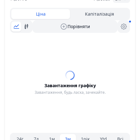
Ціна
Капіталізація
Порівняти
Завантаження графіку
Завантаження, будь ласка, зачекайте.
Вибір діапазону.
24г
7д
1м
3м
1рік
Ytd
Всі