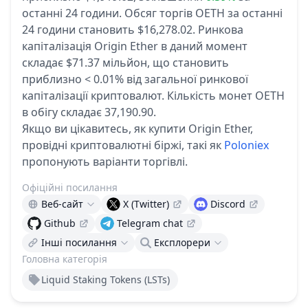
останні 24 години.
Обсяг торгів OETH за останні
24 години становить $16,278.02.
Ринкова
капіталізація Origin Ether в даний момент
складає $71.37 мільйон, що становить
приблизно < 0.01% від загальної ринкової
капіталізації криптовалют.
Кількість монет OETH
в обігу складає 37,190.90.
Якщо ви цікавитесь, як купити Origin Ether,
провідні криптовалютні біржі, такі як
Poloniex
пропонують варіанти торгівлі.
Офіційні посилання
Веб-сайт
X (Twitter)
Discord
Github
Telegram chat
Інші посилання
Експлорери
Головна категорія
Liquid Staking Tokens (LSTs)