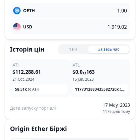
OETH
USD
Історія цін
1 Рік
За весь час
ATH
ATL
$112,288.61
$0.0₁₃163
21 Oct, 2024
15 Jun, 2023
58.51x
to ATH
1177312883435582720x
to ATL
17 May, 2023
Дата запуску торгівлі
1179 днів тому
Origin Ether
Біржі