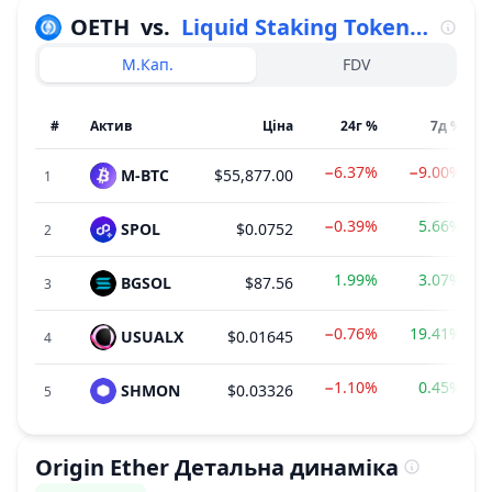
OETH
vs.
Liquid Staking Tokens (LSTs)
М.Кап.
FDV
#
Актив
Ціна
24г %
7д %
−6.37%
−9.00%
M-BTC
$55,877.00
1
−0.39%
5.66%
SPOL
$0.0752
2
1.99%
3.07%
BGSOL
$87.56
3
−0.76%
19.41%
USUALX
$0.01645
4
−1.10%
0.45%
SHMON
$0.03326
5
Origin Ether
Детальна динаміка