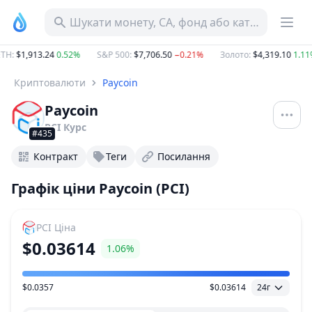
Шукати монету, CA, фонд або категорію
H
:
$1,913.24
0.52%
S&P 500
:
$7,706.50
−0.21%
Золото
:
$4,319.10
1.11%
Криптовалюти
Paycoin
Paycoin
PCI
Курс
#435
Контракт
Теги
Посилання
Графік ціни Paycoin (PCI)
PCI
Ціна
$0.03614
1.06%
$0.0357
$0.03614
24г
Діапазон цін