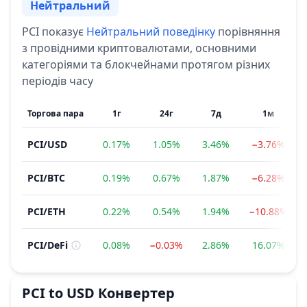
Нейтральний
Сентимент
PCI
показує
Нейтральний
поведінку
порівняння
з провідними криптовалютами, основними
категоріями та блокчейнами протягом різних
періодів часу
Торгова пара
1г
24г
7д
1м
PCI
/
USD
0.17%
1.05%
3.46%
−3.76%
PCI
/
BTC
0.19%
0.67%
1.87%
−6.28%
PCI
/
ETH
0.22%
0.54%
1.94%
−10.88%
PCI
/
DeFi
0.08%
−0.03%
2.86%
16.07%
PCI
to
USD
Конвертер