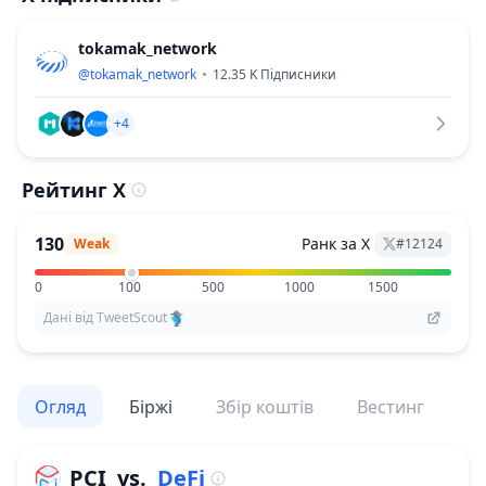
tokamak_network
@
tokamak_network
12.35 K
Підписники
+4
Рейтинг X
130
Ранк за X
Weak
#
12124
0
100
500
1000
1500
Дані від TweetScout
Огляд
Біржі
Збір коштів
Вестинг
По
PCI
vs.
DeFi