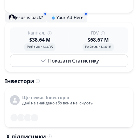
Jesus is back?
Your Ad Here
Капітал.
FDV
$38.64 M
$68.67 M
Рейтинг №435
Рейтинг №418
Показати Статистику
Інвестори
Ще немає Інвесторів
Дані не знайдено або вони не існують
X підписники