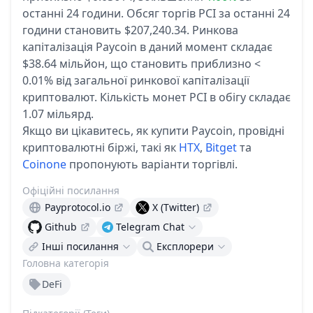
останні 24 години.
Обсяг торгів PCI за останні 24
години становить $207,240.34.
Ринкова
капіталізація Paycoin в даний момент складає
$38.64 мільйон, що становить приблизно <
0.01% від загальної ринкової капіталізації
криптовалют.
Кількість монет PCI в обігу складає
1.07 мільярд.
Якщо ви цікавитесь, як купити Paycoin, провідні
криптовалютні біржі, такі як
HTX
,
Bitget
та
Coinone
пропонують варіанти торгівлі.
Офіційні посилання
Payprotocol.io
X (Twitter)
Github
Telegram Chat
Інші посилання
Експлорери
Головна категорія
DeFi