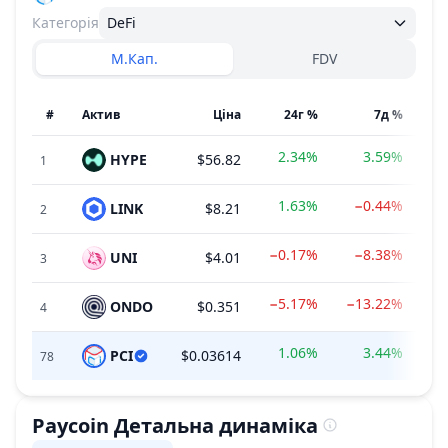
Категорія
DeFi
М.Кап.
FDV
#
Актив
Ціна
24г %
7д %
2.34%
3.59%
HYPE
$56.82
$
1
1.63%
−0.44%
LINK
$8.21
2
−0.17%
−8.38%
UNI
$4.01
3
−5.17%
−13.22%
ONDO
$0.351
4
1.06%
3.44%
PCI
$0.03614
$6
78
Paycoin
Детальна динаміка