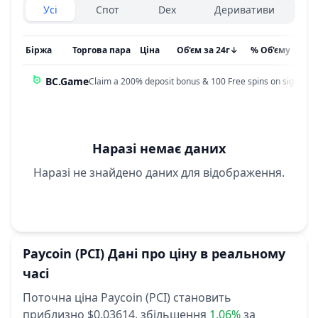
Exchanges type
Усі
Спот
Dex
Деривативи
Біржа
Торгова пара
Ціна
Об'єм за 24г
↓
% Об'єму
Он
BC.Game
Claim a 200% deposit bonus & 100 Free spins on sign up!
Наразі немає даних
Наразі не знайдено даних для відображення.
Paycoin
(PCI)
Дані про ціну в реальному
часі
Поточна ціна Paycoin (PCI) становить
приблизно $0.03614,
збільшення
1.06%
за