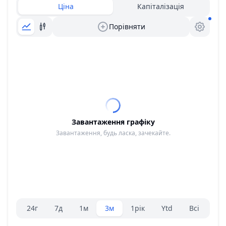
Ціна
Капіталізація
Порівняти
Завантаження графіку
Завантаження, будь ласка, зачекайте.
Вибір діапазону.
24г
7д
1м
3м
1рік
Ytd
Всі