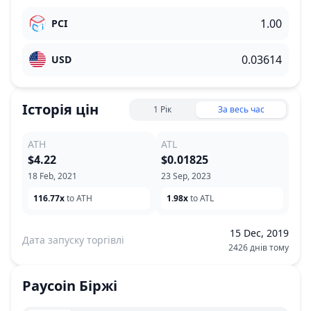
PCI
USD
Історія цін
1 Рік
За весь час
ATH
ATL
$4.22
$0.01825
18 Feb, 2021
23 Sep, 2023
116.77x
to ATH
1.98x
to ATL
15 Dec, 2019
Дата запуску торгівлі
2426 днів тому
Paycoin
Біржі