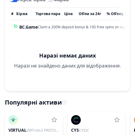
#
Біржа
Торгова пара
Ціна
Об'єм за 24г
% Об'єму
Он
BC.Game
Claim a 200% deposit bonus & 100 Free spins on sign up!
Наразі немає даних
Наразі не знайдено даних для відображення.
Популярні активи
VIRTUAL
CYS
VIRTUALS PROTOCOL
CYSIC