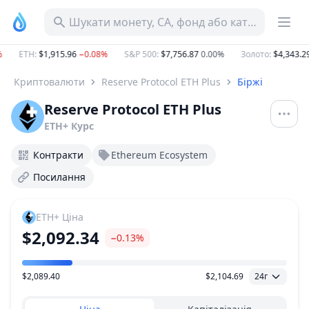
Шукати монету, CA, фонд або категорію
ETH
:
$1,915.96
−0.08%
S&P 500
:
$7,756.87
0.00%
Золото
:
$4,343.29
Криптовалюти
Reserve Protocol ETH Plus
Біржі
Reserve Protocol ETH Plus
ETH+
Курс
Контракти
Ethereum Ecosystem
Посилання
ETH+
Ціна
$2,092.34
−0.13%
$2,089.40
$2,104.69
24г
Діапазон цін