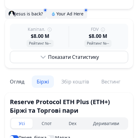
Jesus is back?
Your Ad Here
Капітал.
FDV
$8.00 M
$8.00 M
Рейтинг №--
Рейтинг №--
Показати Статистику
Огляд
Біржі
Збір коштів
Вестинг
По
Reserve Protocol ETH Plus
(ETH+)
Біржі та Торгові пари
Exchanges type
Усі
Спот
Dex
Деривативи
Перев. біржа
Маржа