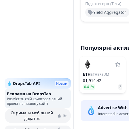
Підкатегорії (Теги)
Yield Aggregator
Популярні акти
ETH
ETHEREUM
$1,914.42
💧 DropsTab API
Новий
0.41%
2
Реклама на DropsTab
Розмістіть свій криптовалютний
проект на нашому сайті
Advertise With
Отримати мобільний
Interested in adver
додаток