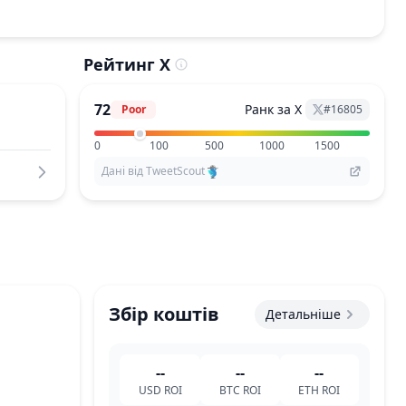
Рейтинг X
72
Ранк за X
Poor
#
16805
0
100
500
1000
1500
Дані від TweetScout
Збір коштів
Детальніше
--
--
--
USD
ROI
BTC
ROI
ETH
ROI