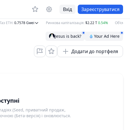
Вхід
Зареєструватися
аз ETH
:
0.7578
Gwei
Ринкова капіталізація
:
$2.22 T
0.54%
Об'єм за 2
Jesus is back?
Your Ad Here
Додати до портфеля
ступні
адіях (Seed, приватний продаж,
очною (Бета-версія) і оновлюється.