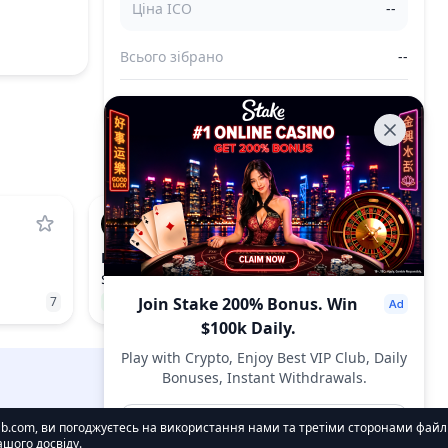
Ціна ICO
--
Всього зібрано
--
Всього продано
--
LIT
LIGHTER
$2.32
7
1.71%
Join Stake 200% Bonus. Win
71
$100k Daily.
Play with Crypto, Enjoy Best VIP Club, Daily
Bonuses, Instant Withdrawals.
DropsTab.com
Join Now
.com, ви погоджуєтесь на використання нами та третіми сторонами файлі
шого досвіду.