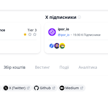
X підписники
ipor_io
nce
Tier 3
@
ipor_io
19.90 K
Підписники
Збір коштів
Вестинг
Події
Аналітика
X (Twitter)
Github
Medium