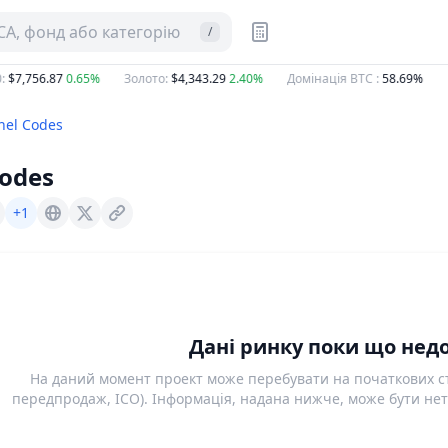
CA, фонд або категорію
/
$7,756.87
0.65%
Золото
:
$4,343.29
2.40%
Домінація BTC
:
58.69%
Г
nel Codes
Codes
+1
Sentinel.codes
X (Twitter)
Дані ринку поки що недо
На даний момент проект може перебувати на початкових ст
передпродаж, ICO). Інформація, надана нижче, може бути нет