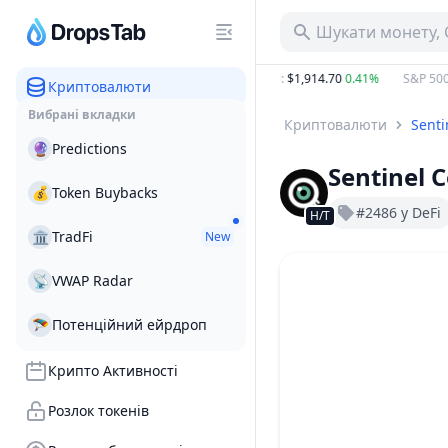
Шукати монету, 
3.15 B
6.32%
BTC
:
$64,992.00
0.81%
ETH
:
$1,914.70
0.41%
S&P 500
:
Криптовалюти
Вибрані вкладки
Криптовалюти
Senti
🔮
Predictions
Sentinel 
💰
Token Buybacks
#2486 у DeFi
Н/Т
🏛
TradFi
New
📡
VWAP Radar
🪂
Потенційний ейрдроп
Крипто Активності
Розлок токенів