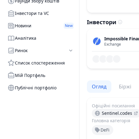
Раунди збору коштів
Інвестори та VC
Інвестори
Новини
New
Аналітика
Impossible Fina
Exchange
Ринок
Список спостереження
Мій Портфель
Огляд
Біржі
Публічні портфоліо
Офіційні посилання
Sentinel.codes
Головна категорія
DeFi