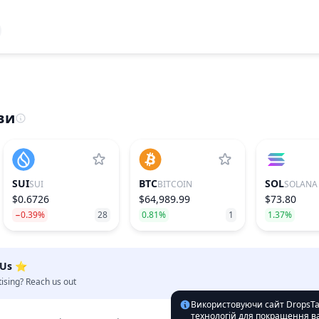
ви
SUI
BTC
SOL
SUI
BITCOIN
SOLANA
$0.6726
$64,989.99
$73.80
−0.39%
28
0.81%
1
1.37%
 Us ⭐️
tising? Reach us out
Використовуючи сайт DropsTab
технологій для покращення ва