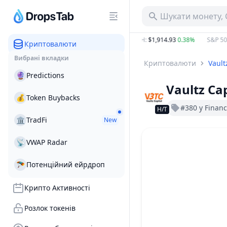
Шукати монету, 
$83.19 B
6.46%
BTC
:
$64,991.83
0.79%
ETH
:
$1,914.93
0.38%
S&P 500
Криптовалюти
Вибрані вкладки
Криптовалюти
Vault
🔮
Predictions
Vaultz Cap
💰
Token Buybacks
#380 у Finan
Н/Т
🏛
TradFi
New
📡
VWAP Radar
🪂
Потенційний ейрдроп
Крипто Активності
Розлок токенів