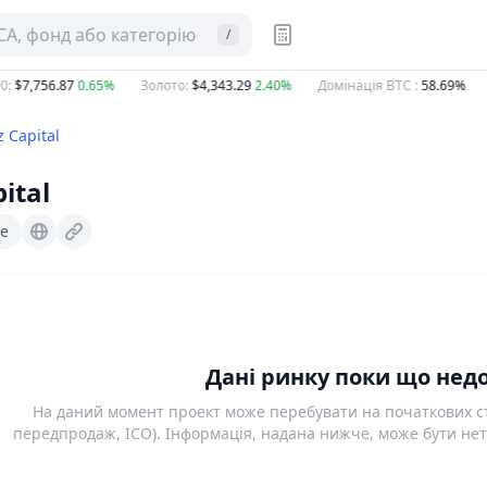
CA, фонд або категорію
/
:
$7,756.87
0.65%
Золото
:
$4,343.29
2.40%
Домінація BTC
:
58.69%
z Capital
ital
ce
Vaultzcapital.co.uk
Дані ринку поки що недо
На даний момент проект може перебувати на початкових ст
передпродаж, ICO). Інформація, надана нижче, може бути нет