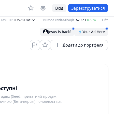
Вхід
Зареєструватися
Газ ETH
:
0.7578
Gwei
Ринкова капіталізація
:
$2.22 T
0.53%
Об'єм за 
Jesus is back?
Your Ad Here
Додати до портфеля
ступні
адіях (Seed, приватний продаж,
очною (Бета-версія) і оновлюється.