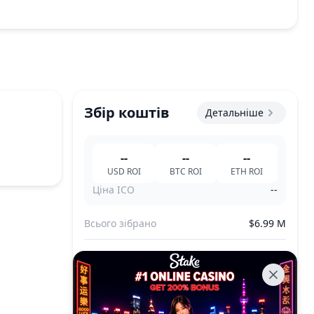
Збір коштів
Детальніше
--
--
--
USD
ROI
BTC
ROI
ETH
ROI
Ціна ICO
--
Всього зібрано
$6.99 M
Всього продано
--