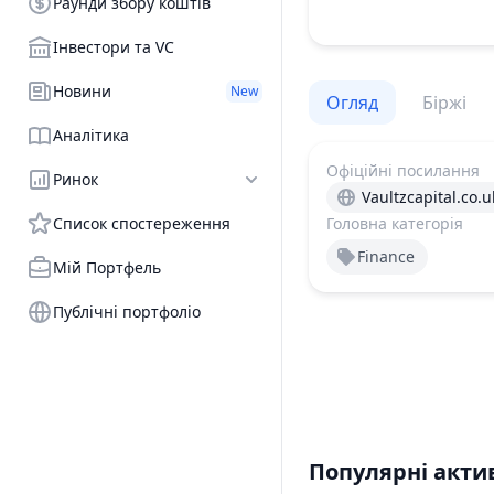
Раунди збору коштів
Інвестори та VC
Новини
New
Огляд
Біржі
Аналітика
Офіційні посилання
Ринок
Vaultzcapital.co.u
Список спостереження
Головна категорія
Finance
Мій Портфель
Публічні портфоліо
Популярні акти