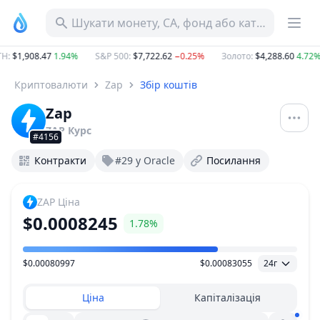
Шукати монету, CA, фонд або категорію
H
:
$1,908.47
1.94%
S&P 500
:
$7,722.62
−0.25%
Золото
:
$4,288.60
4.72%
Криптовалюти
Zap
Збір коштів
Zap
ZAP
Курс
#4156
Контракти
#29 у Oracle
Посилання
ZAP
Ціна
$0.0008245
1.78%
$0.00080997
$0.00083055
24г
Діапазон цін
Ціна
Капіталізація