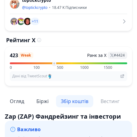
toptickcrypto
@
toptickcrypto
18.47 K
Підписники
+11
Рейтинг X
423
Ранк за X
Weak
#
4424
0
100
500
1000
1500
Дані від TweetScout
Огляд
Біржі
Збір коштів
Вестинг
По
Zap
(ZAP)
Фандрейзинг та інвестори
Важливо