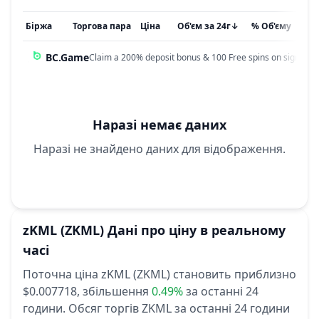
Біржа
Торгова пара
Ціна
Об'єм за 24г
↓
% Об'єму
Он
BC.Game
Claim a 200% deposit bonus & 100 Free spins on sign up!
Наразі немає даних
Наразі не знайдено даних для відображення.
zKML
(ZKML)
Дані про ціну в реальному
часі
Поточна ціна zKML (ZKML) становить приблизно
$0.007718,
збільшення
0.49%
за останні 24
години.
Обсяг торгів ZKML за останні 24 години