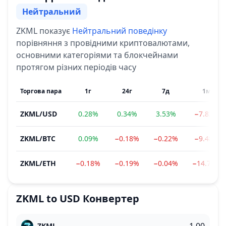
Нейтральний
Сентимент
ZKML
показує
Нейтральний
поведінку
порівняння з провідними криптовалютами,
основними категоріями та блокчейнами
протягом різних періодів часу
Торгова пара
1г
24г
7д
1м
ZKML
/
USD
0.28%
0.34%
3.53%
−7.83%
ZKML
/
BTC
0.09%
−0.18%
−0.22%
−9.48%
ZKML
/
ETH
−0.18%
−0.19%
−0.04%
−14.79%
ZKML
to
USD
Конвертер
ZKML