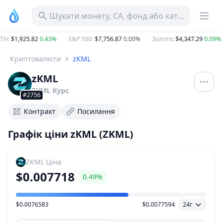
Шукати монету, CA, фонд або категорію
H
:
$1,925.82
0.43%
S&P 500
:
$7,756.87
0.00%
Золото
:
$4,347.29
0.09%
Криптовалюти
zKML
zKML
ZKML
Курс
#2756
Контракт
Посилання
Графік ціни zKML (ZKML)
ZKML
Ціна
$0.007718
0.49%
$0.0076583
$0.0077594
24г
Діапазон цін