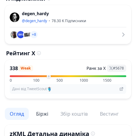
degen_hardy
@
degen_hardy
78.30 K
Підписники
+8
Рейтинг X
338
Ранк за X
Weak
#
5678
0
100
500
1000
1500
Дані від TweetScout
Огляд
Біржі
Збір коштів
Вестинг
По
zKML
Детальна динаміка