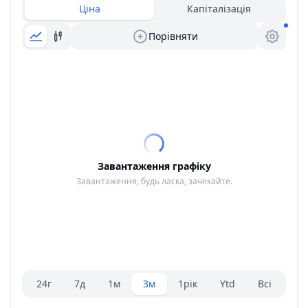
Ціна
Капіталізація
Порівняти
Завантаження графіку
Завантаження, будь ласка, зачекайте.
Вибір діапазону.
24г
7д
1м
3м
1рік
Ytd
Всі