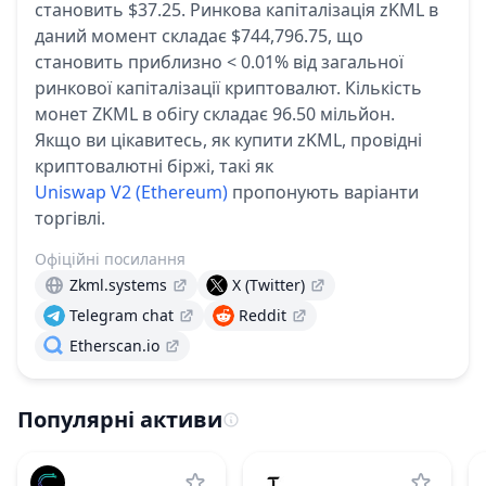
становить $37.25.
Ринкова капіталізація zKML в
даний момент складає $744,796.75, що
становить приблизно < 0.01% від загальної
ринкової капіталізації криптовалют.
Кількість
монет ZKML в обігу складає 96.50 мільйон.
Якщо ви цікавитесь, як купити zKML, провідні
криптовалютні біржі, такі як
Uniswap V2 (Ethereum)
пропонують варіанти
торгівлі.
Офіційні посилання
Zkml.systems
X (Twitter)
Telegram chat
Reddit
Etherscan.io
Популярні активи