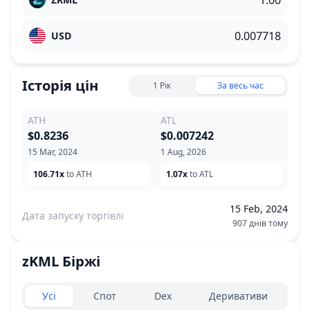
USD
Історія цін
1 Рік
За весь час
ATH
ATL
$0.8236
$0.007242
15 Mar, 2024
1 Aug, 2026
106.71x
to ATH
1.07x
to ATL
15 Feb, 2024
Дата запуску торгівлі
907 днів тому
zKML
Біржі
Exchanges type
Усі
Спот
Dex
Деривативи