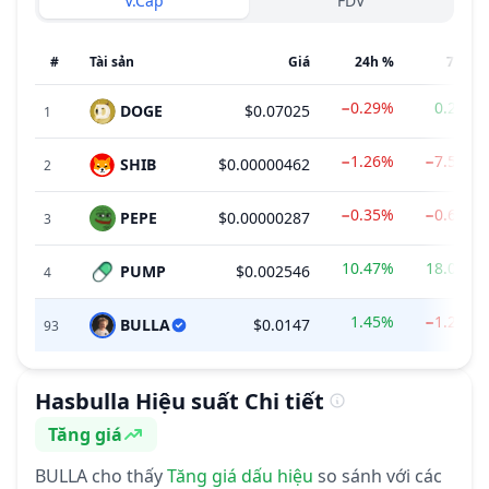
V.Cap
FDV
#
Tài sản
Giá
24h %
7d %
−0.29%
0.21%
DOGE
$0.07025
1
−1.26%
−7.59%
SHIB
$0.00000462
2
−0.35%
−0.69%
PEPE
$0.00000287
3
10.47%
18.07%
PUMP
$0.002546
4
1.45%
−1.22%
BULLA
$0.0147
93
Hasbulla
Hiệu suất Chi tiết
Tăng giá
Cảm tính
BULLA
cho thấy
Tăng giá
dấu hiệu
so sánh với các