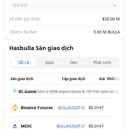
Giá ICO
--
Số tiền gọi được
$20.00 M
Tokens Đã Bán
5.00 M BULLA
Hasbulla
Sàn giao dịch
Exchanges type
Tất cả
Spot
Dex
Phái sinh
Sàn giao dịch
Cặp giao dịch
Giá
Khối lượng g
BC.Game
Claim a 200% deposit bonus & 100 Free spins on sign up!
Binance Futures
BULLAUSDT
$0.0147
MEXC
BULLA/USDT
$0.0147