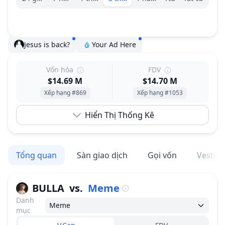
Jesus is back?
Your Ad Here
Vốn hóa
FDV
$14.69 M
$14.70 M
Xếp hạng #869
Xếp hạng #1053
Hiển Thị Thống Kê
Tổng quan
Sàn giao dịch
Gọi vốn
Vestin
BULLA
vs.
Meme
Danh
Meme
mục