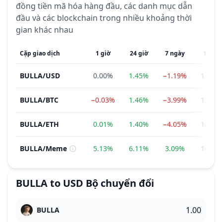
đồng tiền mã hóa hàng đầu, các danh mục dẫn
đầu và các blockchain trong nhiều khoảng thời
gian khác nhau
Cặp giao dịch
1 giờ
24 giờ
7 ngày
1 thá
BULLA
/
USD
0.00%
1.45%
−1.19%
145.8
BULLA
/
BTC
−0.03%
1.46%
−3.99%
137.0
BULLA
/
ETH
0.01%
1.40%
−4.05%
122.6
BULLA
/
Meme
5.13%
6.11%
3.09%
145.8
BULLA
to
USD
Bộ chuyển đổi
BULLA