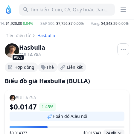
Tìm kiếm Coin, CA, Quỹ hoặc Danh mục
H
:
$1,920.80
0.04%
S&P 500
:
$7,756.87
0.00%
Vàng
:
$4,343.29
0.00%
Tiền điện tử
Hasbulla
Hasbulla
BULLA
Giá
#869
Hợp đồng
Thẻ
Liên kết
Biểu đồ giá Hasbulla (BULLA)
BULLA
Giá
$0.0147
1.45%
Hoán đổi/Cầu nối
$0.014377
$0.015343
24 giờ
Khoảng giá