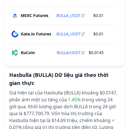
MEXC Futures
BULLA_USDT
$0.01
Gate.io Futures
BULLA_USDT
$0.01
KuCoin
BULLA/USDT
$0.0145
Hasbulla
(BULLA)
Dữ liệu giá theo thời
gian thực
Giá hiện tại của Hasbulla (BULLA) khoảng $0.0147,
phản ánh một sự tăng của
1.45%
trong vòng 24
giờ qua.
Khối lượng giao dịch BULLA trong 24 giờ
qua là $777,700.79.
Vốn hóa thị trường của
Hasbulla hiện tại là $14.69 triệu, chiếm khoảng <
0.01% tổng giá trị thị trường tiền điện tử.
Lượng