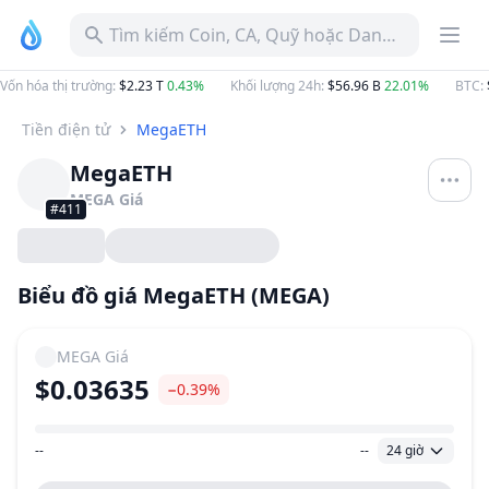
Tìm kiếm Coin, CA, Quỹ hoặc Danh mục
Vốn hóa thị trường
:
$2.23 T
0.43%
Khối lượng 24h
:
$56.96 B
22.01%
BTC
:
Tiền điện tử
MegaETH
MegaETH
MEGA
Giá
#411
Biểu đồ giá MegaETH (MEGA)
MEGA
Giá
$0.03635
−0.39%
--
--
24 giờ
Khoảng giá