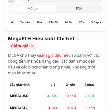
mục
V.Cap
FDV
#
Tài sản
Giá
24h %
7d %
FDV
V.Cap / Tiềm
MegaETH
Hiệu suất Chi tiết
Giảm giá
Cảm tính
MEGA
cho thấy
Giảm giá
dấu hiệu
so sánh với các
đồng tiền mã hóa hàng đầu, các danh mục dẫn
đầu và các blockchain trong nhiều khoảng thời
gian khác nhau
Cặp giao dịch
1 giờ
24 giờ
7 ngày
1 t
MEGA
/
USD
0.13%
−0.43%
2.12%
−23
MEGA
/
BTC
−0.16%
−0.97%
−1.65%
−24