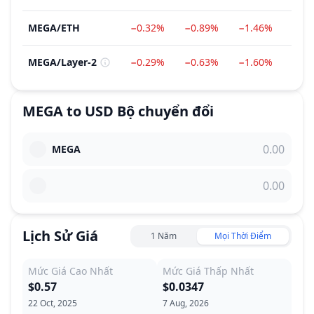
MEGA
/
ETH
−0.32%
−0.89%
−1.46%
−29
MEGA
/
Layer-2
−0.29%
−0.63%
−1.60%
−17
MEGA
to
USD
Bộ chuyển đổi
MEGA
Lịch Sử Giá
1 Năm
Mọi Thời Điểm
Mức Giá Cao Nhất
Mức Giá Thấp Nhất
$0.57
$0.0347
22 Oct, 2025
7 Aug, 2026