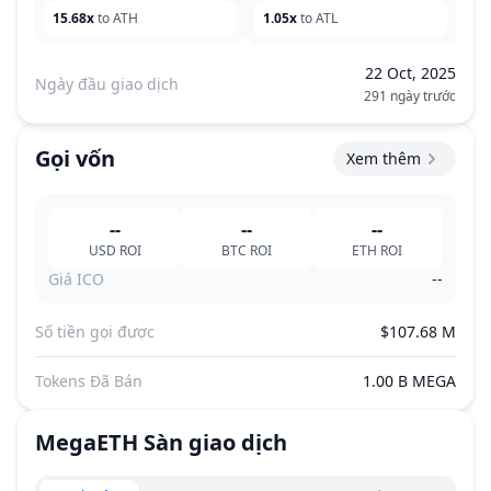
15.68x
to ATH
1.05x
to ATL
22 Oct, 2025
Ngày đầu giao dịch
291 ngày trước
Gọi vốn
Xem thêm
--
--
--
USD
ROI
BTC
ROI
ETH
ROI
Giá ICO
--
Số tiền gọi được
$107.68 M
Tokens Đã Bán
1.00 B MEGA
MegaETH
Sàn giao dịch
Exchanges type