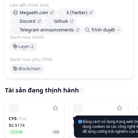
Liên kết chính thức
Megaeth.com
X (Twitter)
Discord
Github
Telegram announcements
Trình duyệt
Danh mục chính
Layer-2
Danh mục phụ (Thẻ)
Blockchain
Tài sản đang thịnh hành
CYS
BTC
CYSIC
BITCOIN
Bằng cách sử dụng trang web D
$0.9174
$65,163.77
dụng cookies và các công nghệ k
để tăng cường trải nghiệm của b
12.51%
160
0.56%
1