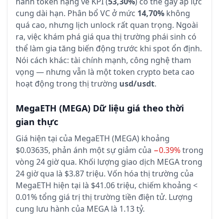
hành token nặng về KPI (
53,30%
) có thể gây áp lực
cung dài hạn. Phân bổ VC ở mức
14,70%
không
quá cao, nhưng lịch unlock rất quan trọng. Ngoài
ra, việc khám phá giá qua thị trường phái sinh có
thể làm gia tăng biến động trước khi spot ổn định.
Nói cách khác: tài chính mạnh, công nghệ tham
vọng — nhưng vẫn là một token crypto beta cao
hoạt động trong thị trường
usd/usdt
.
MegaETH
(MEGA)
Dữ liệu giá theo thời
gian thực
Giá hiện tại của MegaETH (MEGA) khoảng
$0.03635,
phản ánh một sự giảm của
−0.39%
trong
vòng 24 giờ qua.
Khối lượng giao dịch MEGA trong
24 giờ qua là $3.87 triệu.
Vốn hóa thị trường của
MegaETH hiện tại là $41.06 triệu, chiếm khoảng <
0.01% tổng giá trị thị trường tiền điện tử.
Lượng
cung lưu hành của MEGA là 1.13 tỷ.