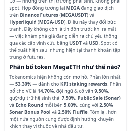
Có — nhưng trên thị trường phái sinh, không phải
spot. Hợp đồng tương lai
MEGA
đang giao dịch
trên
Binance Futures
(
MEGAUSDT
) và
Hyperliquid
(
MEGA-USD
). Điều này thay đổi bức
tranh. Đây không còn là tin đồn trước khi ra mắt
— việc khám phá giá đang diễn ra chủ yếu thông
qua các cặp vĩnh cửu bằng
USDT
và
USD
. Spot có
thể xuất hiện sau, nhưng hiện tại thanh khoản tập
trung ở futures.
Phân bổ token MegaETH như thế nào?
Tokenomics hiện không còn mơ hồ. Phần lớn nhất
—
53,30%
— dành cho
KPI staking rewards
. Phân
bổ cho VC là
14,70%
, đội ngũ & cố vấn
9,50%
,
quỹ/dự trữ hệ sinh thái
7,50%
.
Public Sale (Sonar)
và
Echo Round
mỗi bên
5,00%
, cùng với
2,50%
Sonar Bonus Pool
và
2,50% Fluffle
. Tóm lại, hơn
một nửa nguồn cung được định hướng khuyến
khích thay vì thuộc về nhà đầu tư.