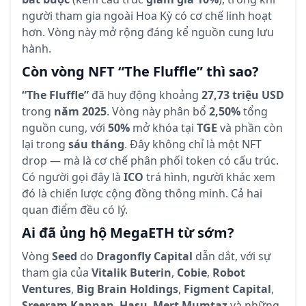
người tham gia ngoài Hoa Kỳ có cơ chế linh hoạt
hơn. Vòng này mở rộng đáng kể nguồn cung lưu
hành.
Còn vòng NFT “The Fluffle” thì sao?
“The Fluffle”
đã huy động khoảng
27,73 triệu USD
trong
năm 2025
. Vòng này phân bổ
2,50%
tổng
nguồn cung, với
50%
mở khóa tại
TGE
và phần còn
lại trong
sáu tháng
. Đây không chỉ là một NFT
drop — mà là cơ chế phân phối token có cấu trúc.
Có người gọi đây là
ICO
trá hình, người khác xem
đó là chiến lược cộng đồng thông minh. Cả hai
quan điểm đều có lý.
Ai đã ủng hộ MegaETH từ sớm?
Vòng
Seed
do
Dragonfly Capital
dẫn dắt, với sự
tham gia của
Vitalik Buterin
,
Cobie
,
Robot
Ventures
,
Big Brain Holdings
,
Figment Capital
,
Sreeram Kannan
,
Hasu
,
Mert Mumtaz
và những