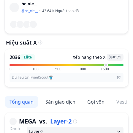
hc_xie__
@
hc_xie__
43.64 K
Người theo dõi
Hiệu suất X
2036
Xếp hạng theo X
Elite
#
171
0
100
500
1000
1500
Dữ liệu từ TweetScout
Tổng quan
Sàn giao dịch
Gọi vốn
Vestin
MEGA
vs.
Layer-2
Danh
Layer-2