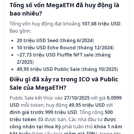
Tổng số vốn MegaETH đã huy động là
bao nhiêu?
Tổng vốn huy động đạt khoảng
107,68 triệu USD
.
Bao gồm:
20 triệu USD Seed
(
tháng 6/2024
)
10 triệu USD Echo Round
(
tháng 12/2024
)
~27,73 triệu USD Fluffle NFT sale
(
tháng
2/2025
)
49,95 triệu USD Public Sale
(
tháng 10/2025
)
Điều gì đã xảy ra trong ICO và Public
Sale của MegaETH?
Public Sale kết thúc vào
27/10/2025
với giá
0,0999
USD
mỗi token, huy động
49,95 triệu USD
với
định giá trước 999 triệu USD
. Tổng cộng
500
triệu token
đã được bán. Các nhà đầu tư
được
công nhận tại Hoa Kỳ
phải tuân thủ
khóa 1 năm
bắt buộc
(kèm cấu trúc
giảm giá 10%
), trong khi