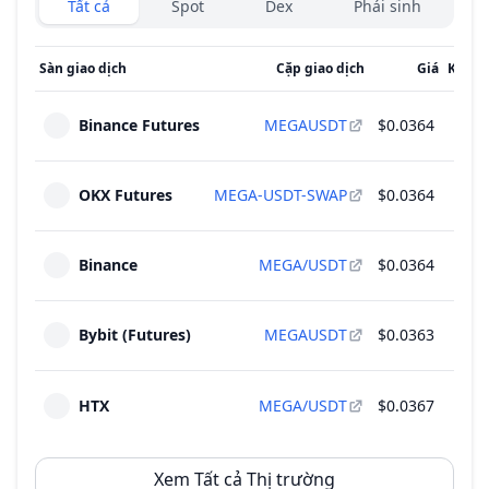
Tất cả
Spot
Dex
Phái sinh
Sàn giao dịch
Cặp giao dịch
Giá
Khối l
Binance Futures
MEGAUSDT
$0.0364
OKX Futures
MEGA-USDT-SWAP
$0.0364
Binance
MEGA/USDT
$0.0364
Bybit (Futures)
MEGAUSDT
$0.0363
HTX
MEGA/USDT
$0.0367
Xem Tất cả Thị trường