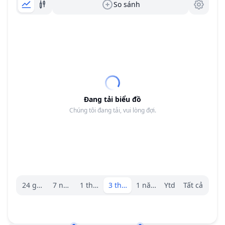
So sánh
Đang tải biểu đồ
Chúng tôi đang tải, vui lòng đợi.
Trình chọn khoảng.
24 giờ
7 ngày
1 tháng
3 tháng
1 năm
Ytd
Tất cả