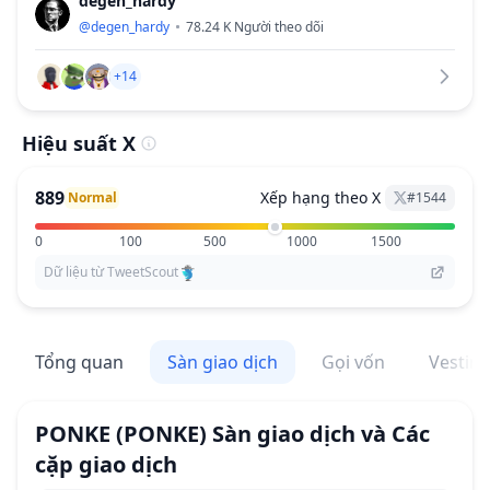
degen_hardy
@
degen_hardy
78.24 K
Người theo dõi
+14
Hiệu suất X
889
Xếp hạng theo X
Normal
#
1544
0
100
500
1000
1500
Dữ liệu từ TweetScout
Tổng quan
Sàn giao dịch
Gọi vốn
Vestin
PONKE
(PONKE)
Sàn giao dịch và Các
cặp giao dịch