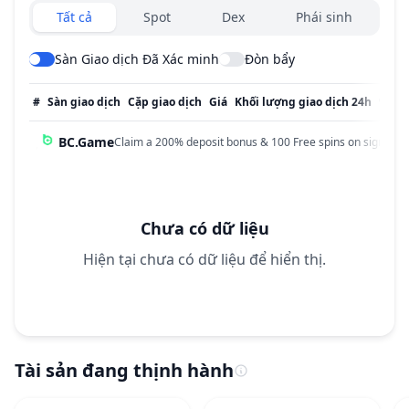
Exchanges type
Tất cả
Spot
Dex
Phái sinh
Sàn Giao dịch Đã Xác minh
Đòn bẩy
#
Sàn giao dịch
Cặp giao dịch
Giá
Khối lượng giao dịch 24h
% Kh
BC.Game
Claim a 200% deposit bonus & 100 Free spins on sign up!
Chưa có dữ liệu
Hiện tại chưa có dữ liệu để hiển thị.
Tài sản đang thịnh hành