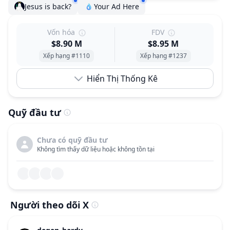
Jesus is back?
Your Ad Here
Vốn hóa
FDV
$8.90 M
$8.95 M
Xếp hạng #1110
Xếp hạng #1237
Hiển Thị Thống Kê
Quỹ đầu tư
Chưa có quỹ đầu tư
Không tìm thấy dữ liệu hoặc không tồn tại
Người theo dõi X