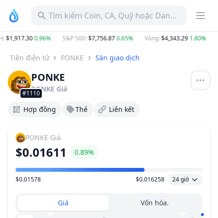
Tìm kiếm Coin, CA, Quỹ hoặc Danh mục
H
:
$1,917.30
0.96%
S&P 500
:
$7,756.87
0.65%
Vàng
:
$4,343.29
1.80%
B
Tiền điện tử
PONKE
Sàn giao dịch
PONKE
PONKE
Giá
#1110
Hợp đồng
Thẻ
Liên kết
PONKE
Giá
$0.01611
0.89%
$0.01578
$0.016258
24 giờ
Khoảng giá
Giá
Vốn hóa.