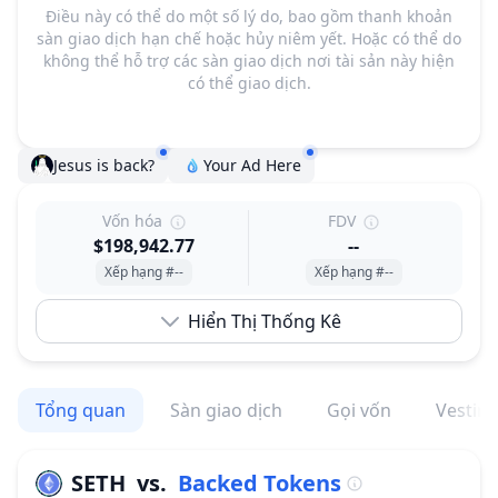
Điều này có thể do một số lý do, bao gồm thanh khoản
sàn giao dịch hạn chế hoặc hủy niêm yết. Hoặc có thể do
không thể hỗ trợ các sàn giao dịch nơi tài sản này hiện
có thể giao dịch.
Jesus is back?
Your Ad Here
Vốn hóa
FDV
$198,942.77
--
Xếp hạng #--
Xếp hạng #--
Hiển Thị Thống Kê
Tổng quan
Sàn giao dịch
Gọi vốn
Vestin
SETH
vs.
Backed Tokens