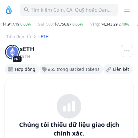
Tìm kiếm Coin, CA, Quỹ hoặc Danh mục
:
$1,917.19
0.63%
S&P 500
:
$7,756.87
0.65%
Vàng
:
$4,343.29
2.40%
B
Tiền điện tử
sETH
sETH
SETH
N/T
Hợp đồng
#55 trong Backed Tokens
Liên kết
Chúng tôi thiếu dữ liệu giao dịch
chính xác.