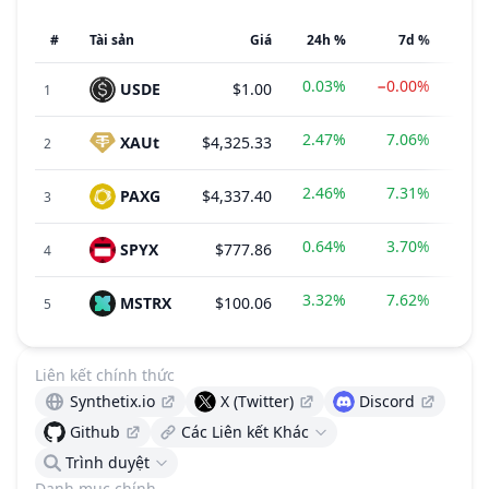
#
Tài sản
Giá
24h %
7d %
0.03%
−0.00%
USDE
$1.00
1
2.47%
7.06%
XAUt
$4,325.33
2
2.46%
7.31%
PAXG
$4,337.40
3
0.64%
3.70%
SPYX
$777.86
$20
4
3.32%
7.62%
MSTRX
$100.06
$12
5
Liên kết chính thức
Synthetix.io
X (Twitter)
Discord
Github
Các Liên kết Khác
Trình duyệt
Danh mục chính