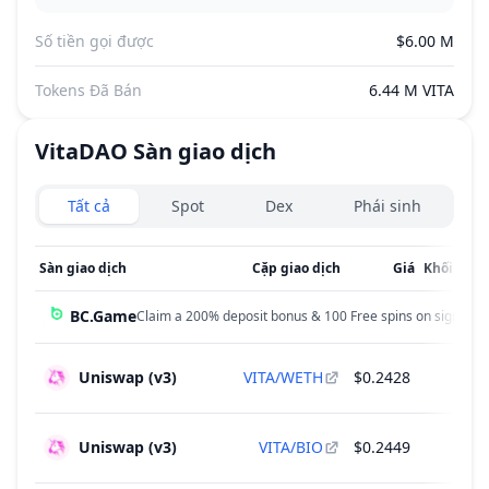
Số tiền gọi được
$6.00 M
Tokens Đã Bán
6.44 M VITA
VitaDAO
Sàn giao dịch
Exchanges type
Tất cả
Spot
Dex
Phái sinh
Sàn giao dịch
Cặp giao dịch
Giá
Khối lượn
BC.Game
Claim a 200% deposit bonus & 100 Free spins on sign up!
Uniswap (v3)
VITA/WETH
$0.2428
Uniswap (v3)
VITA/BIO
$0.2449