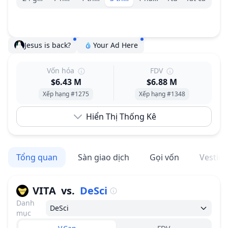
Jesus is back?
Your Ad Here
Vốn hóa
FDV
$6.43 M
$6.88 M
Xếp hạng #1275
Xếp hạng #1348
Hiển Thị Thống Kê
Tổng quan
Sàn giao dịch
Gọi vốn
Vestin
VITA
vs.
DeSci
Danh
DeSci
mục