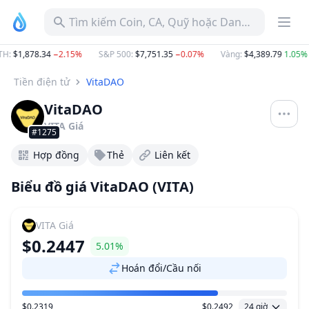
Tìm kiếm Coin, CA, Quỹ hoặc Danh mục
H
:
$1,878.34
−2.15%
S&P 500
:
$7,751.35
−0.07%
Vàng
:
$4,389.79
1.05%
Tiền điện tử
VitaDAO
VitaDAO
VITA
Giá
#1275
Hợp đồng
Thẻ
Liên kết
Biểu đồ giá VitaDAO (VITA)
VITA
Giá
$0.2447
5.01%
Hoán đổi/Cầu nối
$0.2319
$0.2492
24 giờ
Khoảng giá