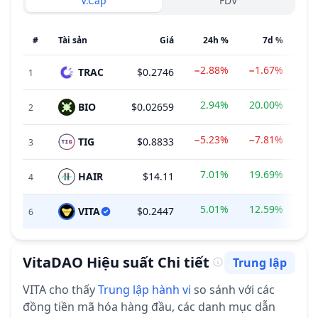
V.Cap
FDV
#
Tài sản
Giá
24h %
7d %
−2.88%
−1.67%
TRAC
$0.2746
$1
1
2.94%
20.00%
BIO
$0.02659
$
2
−5.23%
−7.81%
TIG
$0.8833
$
3
7.01%
19.69%
HAIR
$14.11
$
4
5.01%
12.59%
VITA
$0.2447
6
VitaDAO
Hiệu suất Chi tiết
Trung lập
Cảm tính
VITA
cho thấy
Trung lập
hành vi
so sánh với các
đồng tiền mã hóa hàng đầu, các danh mục dẫn