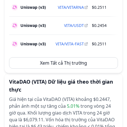
Uniswap (v3)
VITA/VITARNA
$0.2511
Uniswap (v3)
VITA/USDT
$0.2454
Uniswap (v3)
VITA/VITA-FAST
$0.2511
Xem Tất cả Thị trường
VitaDAO
(VITA)
Dữ liệu giá theo thời gian
thực
Giá hiện tại của VitaDAO (VITA) khoảng $0.2447,
phản ánh một sự tăng của
5.01%
trong vòng 24
giờ qua.
Khối lượng giao dịch VITA trong 24 giờ
qua là $6,079.11.
Vốn hóa thị trường của VitaDAO
hiện tại là $6.43 triệu, chiếm khoảng < 0.01% tổng