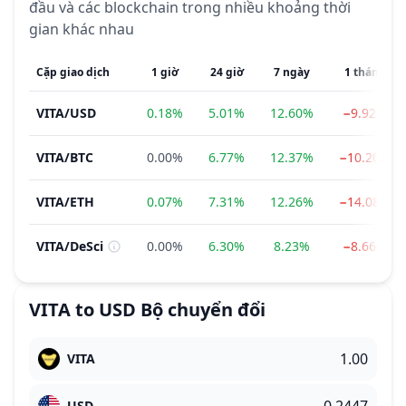
đầu và các blockchain trong nhiều khoảng thời
gian khác nhau
Cặp giao dịch
1 giờ
24 giờ
7 ngày
1 tháng
VITA
/
USD
0.18%
5.01%
12.60%
−9.92%
VITA
/
BTC
0.00%
6.77%
12.37%
−10.20%
VITA
/
ETH
0.07%
7.31%
12.26%
−14.08%
VITA
/
DeSci
0.00%
6.30%
8.23%
−8.66%
VITA
to
USD
Bộ chuyển đổi
VITA
USD