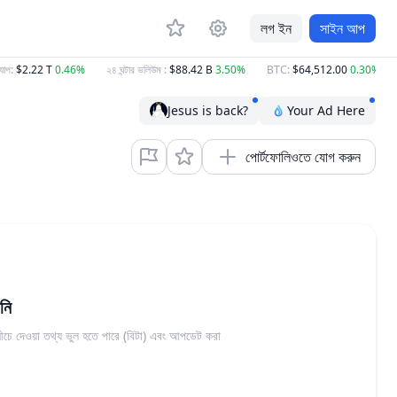
লগ ইন
সাইন আপ
প
:
$2.22 T
0.46%
২৪ ঘন্টার ভলিউম
:
$88.42 B
3.50%
BTC
:
$64,512.00
0.30%
Jesus is back?
Your Ad Here
পোর্টফোলিওতে যোগ করুন
নি
। নীচে দেওয়া তথ্য ভুল হতে পারে (বিটা) এবং আপডেট করা