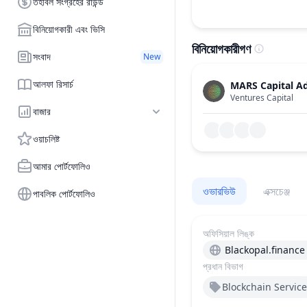
তহবিল সংগ্রহের রাউন্ড
বিনিয়োগকারী এবং ভিসি
বিনিয়োগকারীগণ
সংবাদ
New
আলফা রিসার্চ
MARS Capital Ad
Ventures Capital
বাজার
ওয়াচলিষ্ট
আমার পোর্টফোলিও
ওভারভিউ
এক্সচেঞ্জ
পাবলিক পোর্টফোলিও
অফিসিয়াল লিঙ্ক
Blackopal.finance
প্রধান বিভাগ
Blockchain Service