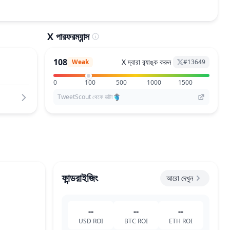
X পারফরম্যান্স
108
X দ্বারা র‌্যাঙ্ক করুন
Weak
#
13649
0
100
500
1000
1500
TweetScout থেকে ডাটা
ফান্ডরাইজিং
আরো দেখুন
--
--
--
USD
ROI
BTC
ROI
ETH
ROI