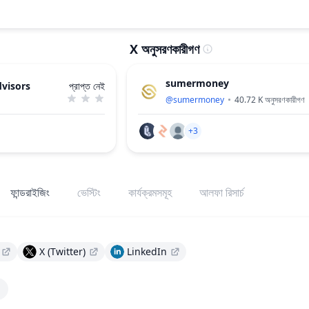
X অনুসরণকারীগণ
sumermoney
visors
প্রাপ্ত নেই
@
sumermoney
40.72 K
অনুসরণকারীগণ
+3
ফান্ডরাইজিং
ভেস্টিং
কার্যক্রমসমূহ
আলফা রিসার্চ
X (Twitter)
LinkedIn