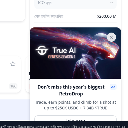
ICO মূল্য
--
মোট তহবিল উত্থাপিত
$200.00 M
মোট টোকেন বিক্রি
--
PUMP
PUMP.FUN
$0.002419
186
−0.01%
Don't miss this year's biggest
55
RetroDrop
Trade, earn points, and climb for a shot at
up to $250K USDC + 7.34B $TRUE
DropsTab.com
Join now
আপনার অভিজ্ঞতা বাড়াতে আমাদের এবং তৃতীয় পক্ষের দ্বারা কুকিজ এবং অন্যান্য প্রযুক্তির ব্যবহারে সম্মত হন।