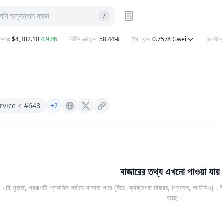
টাগরি অনুসন্ধান করুন
/
না
:
$4,302.10
4.97%
বিটিসি ডমিনেন্স
:
58.44%
ইথি গ্যাস
:
0.7578
Gwei
মার্কেটক্যা
l
rvice এ #648
+2
Blackopal.finance
X (Twitter)
বাজারের তথ্য এখনো পাওয়া যায় 
এই মুহুর্তে, প্রকল্পটি প্রাথমিক পর্যায়ে থাকতে পারে (সীড, ব্যক্তিগত বিক্রয়, প্রিসেল, আইসিও)
হচ্ছে।