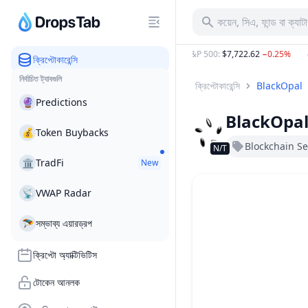
কয়েন, সিএ, ফান্ড বা ক্যা
64,512.00
0.30%
ETH
:
$1,904.67
1.72%
S&P 500
:
$7,722.62
−0.25%
সো
ক্রিপ্টোকারেন্সি
নির্বাচিত ট্যাবগুলি
ক্রিপ্টোকারেন্সি
BlackOpal
🔮
Predictions
BlackOpa
💰
Token Buybacks
Blockchain Se
N/T
🏛
TradFi
New
📡
VWAP Radar
🪂
সম্ভাব্য এয়ারড্রপ
ক্রিপ্টো অ্যাক্টিভিটিস
টোকেন আনলক