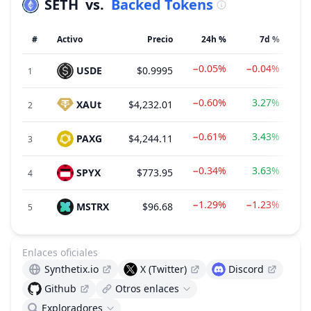
SETH
vs.
Backed Tokens
#
Activo
Precio
24h %
7d %
−0.05%
−0.04%
USDE
$0.9995
1
−0.60%
3.27%
XAUt
$4,232.01
2
−0.61%
3.43%
PAXG
$4,244.11
3
−0.34%
3.63%
SPYX
$773.95
$2
4
−1.29%
−1.23%
MSTRX
$96.68
$1
5
Enlaces oficiales
Synthetix.io
X (Twitter)
Discord
Github
Otros enlaces
Exploradores