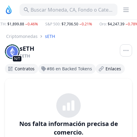
Buscar Moneda, CA, Fondo o Categoría
TH
:
$1,899.88
−0.46%
S&P 500
:
$7,706.50
−0.21%
Oro
:
$4,247.39
−0.78
Criptomonedas
sETH
sETH
SETH
N/T
Contratos
#86 en Backed Tokens
Enlaces
Nos falta información precisa de
comercio.