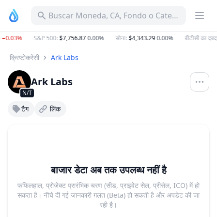
Buscar Moneda, CA, Fondo o Categoría
−0.03%
S&P 500
:
$7,756.87
0.00%
सोना
:
$4,343.29
0.00%
बीटीसी का दबदब
क्रिप्टोकरेंसी
Ark Labs
Ark Labs
N/T
टैग
लिंक
बाजार डेटा अब तक उपलब्ध नहीं है
फफिलहाल, प्रोजेक्ट प्रारंभिक चरण (सीड, प्राइवेट सेल, प्रीसेल, ICO) में हो
सकता है। नीचे दी गई जानकारी ग़लत (Beta) हो सकती है और अपडेट की जा
रही है।