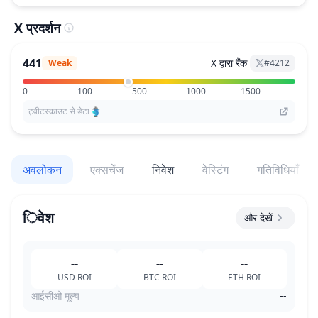
X प्रदर्शन
441
X द्वारा रैंक
Weak
#
4212
0
100
500
1000
1500
ट्वीटस्काउट से डेटा
अवलोकन
एक्सचेंज
निवेश
वेस्टिंग
गतिविधियाँ
िवेश
और देखें
--
--
--
USD
ROI
BTC
ROI
ETH
ROI
आईसीओ मूल्य
--