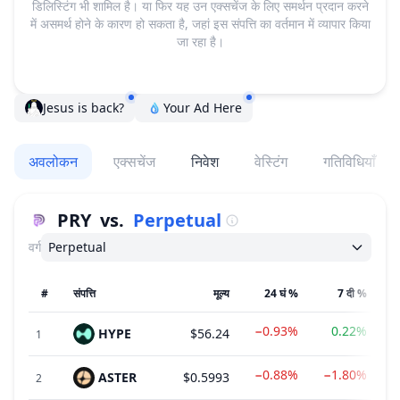
डिलिस्टिंग भी शामिल है। या फिर यह उन एक्सचेंज के लिए समर्थन प्रदान करने
में असमर्थ होने के कारण हो सकता है, जहां इस संपत्ति का वर्तमान में व्यापार किया
जा रहा है।
Jesus is back?
Your Ad Here
अवलोकन
एक्सचेंज
निवेश
वेस्टिंग
गतिविधियाँ
PRY
vs.
Perpetual
वर्ग
Perpetual
#
संपत्ति
मूल्य
24 घं %
7 दी %
−0.93%
0.22%
HYPE
$56.24
1
−0.88%
−1.80%
ASTER
$0.5993
2