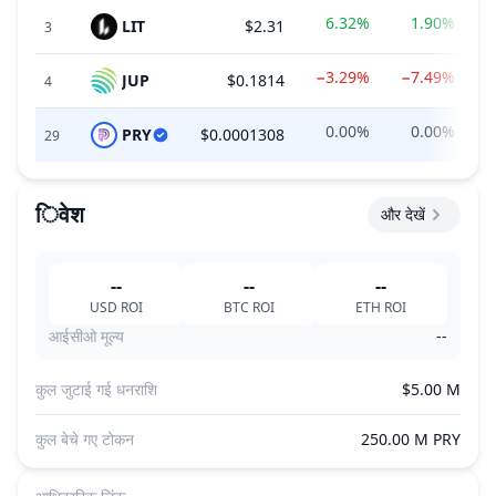
6.32%
1.90%
LIT
$2.31
$
3
−3.29%
−7.49%
JUP
$0.1814
$
4
0.00%
0.00%
PRY
$0.0001308
29
िवेश
और देखें
--
--
--
USD
ROI
BTC
ROI
ETH
ROI
आईसीओ मूल्य
--
कुल जुटाई गई धनराशि
$5.00 M
कुल बेचे गए टोकन
250.00 M PRY