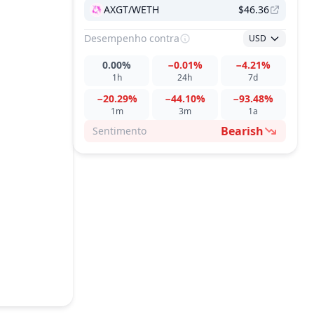
AXGT/WETH
$46.36
Desempenho
contra
USD
0.00%
−0.01%
−4.21%
1h
24h
7d
−20.29%
−44.10%
−93.48%
1m
3m
1a
Bearish
Sentimento