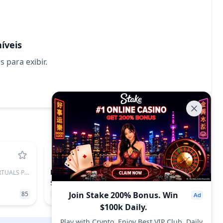
íveis
para exibir.
BICO
VIRTUALS PROTOCOL
BICONOMY
$0.04565
85
65.37%
Join Stake 200% Bonus. Win
374
$100k Daily.
Play with Crypto, Enjoy Best VIP Club, Daily