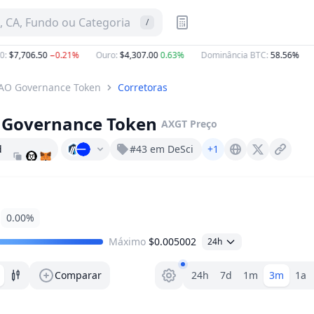
 CA, Fundo ou Categoria
/
$7,706.50
−0.21%
Ouro
:
$4,307.00
0.63%
Dominância BTC
:
58.56%
E
AO Governance Token
Corretoras
Governance Token
AXGT
Preço
d
#43 em DeSci
+1
Axondao.io
X (Twitter)
0.00%
Máximo
$0.005002
24h
Seletor de faixa
Comparar
24h
7d
1m
3m
1a