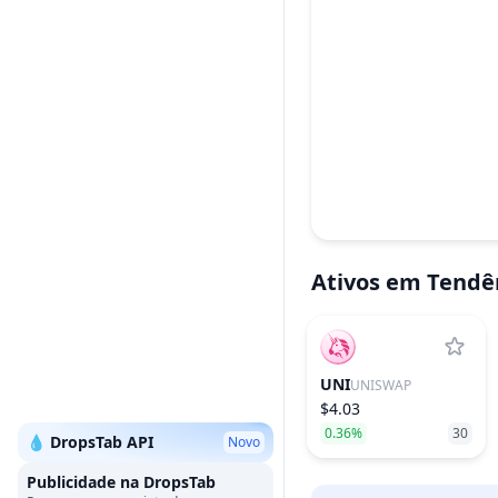
Ativos em Tendê
UNI
UNISWAP
$4.03
0.36%
30
💧 DropsTab API
Novo
Publicidade na DropsTab