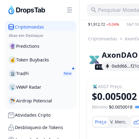
Pesquisar Moeda,
B
−14.20%
BTC
:
$64,733.26
−0.18%
ETH
:
$1,912.72
−0.04%
S&P 500
:
Criptomoedas
Abas em Destaque
Criptomoedas
AxonD
🔮
Predictions
AxonDAO 
💰
Token Buybacks
0xdd66...f21
#10545
🏛
TradFi
New
AXGT
Preço
📡
VWAP Radar
$0.005002
🪂
Airdrop Potencial
Mínimo
$0.0050018
Faixa de preço
Atividades Cripto
Preço
V. Merc.
Desbloqueio de Tokens