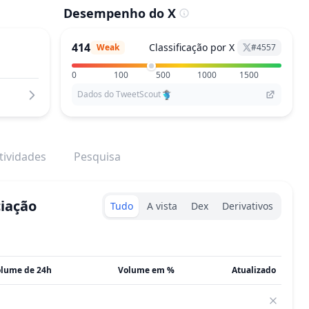
Desempenho do X
414
Classificação por X
Weak
#
4557
0
100
500
1000
1500
Dados do TweetScout
tividades
Pesquisa
Exchanges type
ciação
Tudo
A vista
Dex
Derivativos
lume de 24h
Volume em %
Atualizado