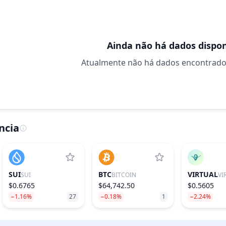
Ainda não há dados dispon
Atualmente não há dados encontrados 
ncia
SUI
BTC
VIRTUAL
SUI
BITCOIN
$0.6765
$64,742.50
$0.5605
−1.16%
27
−0.18%
1
−2.24%