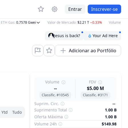
Entrar
Inscrever-se
TH Gas
:
0.7578
Gwei
Valor de Mercado
:
$2.21 T
−0.33%
Volume 24h
:
$
Jesus is back?
Your Ad Here
Adicionar ao Portfólio
Volume
FDV
--
$5.00 M
Classific. #10545
Classific. #3171
Suprim. Circ.
--
Suprimento Total
1.00 B
Ytd
Tudo
Oferta Máxima
1.00 B
Volume 24h
$149.98