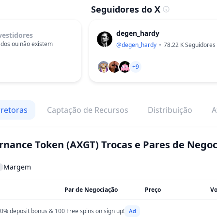
Seguidores do X
degen_hardy
vestidores
dos ou não existem
@
degen_hardy
78.22 K
Seguidores
+9
retoras
Captação de Recursos
Distribuição
A
rnance Token
(AXGT)
Trocas e Pares de Nego
Margem
Par de Negociação
Preço
Vo
0% deposit bonus & 100 Free spins on sign up!