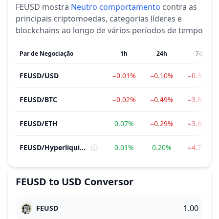
FEUSD
mostra
Neutro
comportamento
contra as
principais criptomoedas, categorias líderes e
blockchains ao longo de vários períodos de tempo
Par de Negociação
1h
24h
7d
FEUSD
/
USD
−0.01%
−0.10%
−0.37%
FEUSD
/
BTC
−0.02%
−0.49%
−3.85%
FEUSD
/
ETH
0.07%
−0.29%
−3.63%
FEUSD
/
Hyperliquid Ecosystem
0.01%
0.20%
−4.72%
FEUSD
to
USD
Conversor
FEUSD