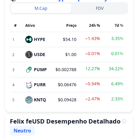
M.Cap
FDV
#
Ativo
Preço
24h %
7d %
−1.43%
3.35%
HYPE
$54.10
$5
1
−0.01%
0.01%
USDE
$1.00
$
2
12.27%
34.22%
PUMP
$0.002788
$
3
−0.94%
6.49%
PURR
$0.06476
$3
4
−2.47%
2.33%
KNTQ
$0.09428
$9
5
Felix feUSD
Desempenho Detalhado
Neutro
Sentimento