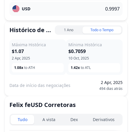
USD
Histórico de Preço
1 Ano
Todo o Tempo
Máxima Histórica
Mínima Histórica
$1.07
$0.7059
2 Apr, 2025
10 Oct, 2025
1.08x
to ATH
1.42x
to ATL
2 Apr, 2025
Data de início das negociações
494 dias atrás
Felix feUSD
Corretoras
Exchanges type
Tudo
A vista
Dex
Derivativos