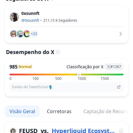
0xsunnft
@
0xsunnft
211.15 K
Seguidores
+22
Desempenho do X
985
Classificação por X
Normal
#
1267
0
100
500
1000
1500
Dados do TweetScout
Visão Geral
Corretoras
Captação de Recurso
FEUSD
vs.
Hyperliquid Ecosystem