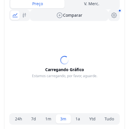
Preço
V. Merc.
Comparar
Carregando Gráfico
Estamos carregando, por favor, aguarde.
Seletor de faixa
24h
7d
1m
3m
1a
Ytd
Tudo