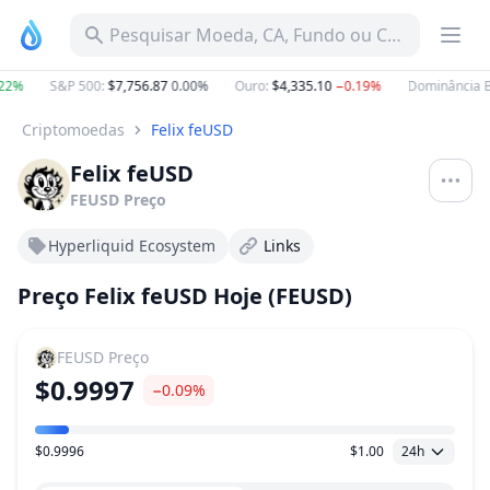
Pesquisar Moeda, CA, Fundo ou Categoria
2%
S&P 500
:
$7,756.87
0.00%
Ouro
:
$4,335.10
−0.19%
Dominância B
Criptomoedas
Felix feUSD
Felix feUSD
FEUSD
Preço
Hyperliquid Ecosystem
Links
Preço Felix feUSD Hoje (FEUSD)
FEUSD
Preço
$0.9997
−0.09%
$0.9996
$1.00
24h
Faixa de preço