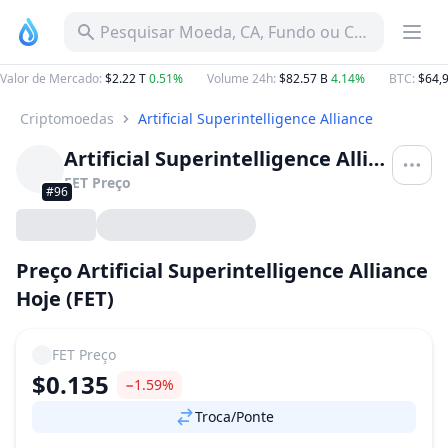
Pesquisar Moeda, CA, Fundo ou Categoria
Valor de Mercado
:
$2.22 T
0.51%
Volume 24h
:
$82.57 B
4.14%
BTC
:
$64,
Criptomoedas
Artificial Superintelligence Alliance
Artificial Superintelligence Alliance
FET
Preço
#96
Preço Artificial Superintelligence Alliance
Hoje (FET)
FET
Preço
$0.135
−1.59%
Troca/Ponte