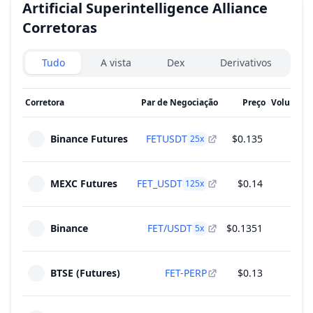
Artificial Superintelligence Alliance
Corretoras
Exchanges type
Tudo
A vista
Dex
Derivativos
Corretora
Par de Negociação
Preço
Volume d
Binance Futures
FETUSDT
$0.135
$26
25
x
MEXC Futures
FET_USDT
$0.14
$10
125
x
Binance
FET/USDT
$0.1351
$9
5
x
BTSE (Futures)
FET-PERP
$0.13
$7