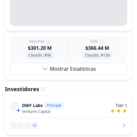
Volume
FDV
$301.20 M
$366.44 M
Classific. #96
Classific. #136
Mostrar Estatísticas
Investidores
DWF Labs
Tier 1
Principal
Ventures Capital
+2