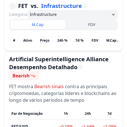
FET
vs.
Infrastructure
Categoria
Infrastructure
M.Cap
FDV
#
Ativo
Preço
24h %
7d %
FDV
Artificial Superintelligence Alliance
Desempenho Detalhado
Bearish
Sentimento
FET
mostra
Bearish
sinais
contra as principais
criptomoedas, categorias líderes e blockchains ao
longo de vários períodos de tempo
Par de Negociação
1h
24h
7d
FET
/
USD
−0.08%
−1.64%
−5.08%
−