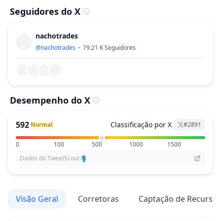
Seguidores do X
nachotrades
@
nachotrades
79.21 K
Seguidores
Desempenho do X
592
Classificação por X
Normal
#
2891
0
100
500
1000
1500
Dados do TweetScout
Visão Geral
Corretoras
Captação de Recurso