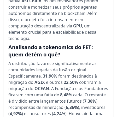
nativa
ASI Chain
, os desenvolvedores podem
construir e monetizar seus próprios agentes
autônomos diretamente na blockchain. Além
disso, o projeto foca intensamente em
computação descentralizada via
GPU
, um
elemento crucial para a escalabilidade dessa
tecnologia.
Analisando a tokenomics do FET:
quem detém o quê?
A distribuição favorece significativamente as
comunidades legadas da fusão original.
Especificamente,
31,90%
foram destinados à
migração do
AGIX
e outros
22,50%
cobriram a
migração do
OCEAN
. A Fundação e os Fundadores
ficaram com uma fatia de
8,48%
cada. O restante
é dividido entre lançamentos futuros (
7,38%
),
recompensas de mineração (
6,36%
), investidores
(
4,92%
) e consultores (
4,24%
). Houve ainda uma