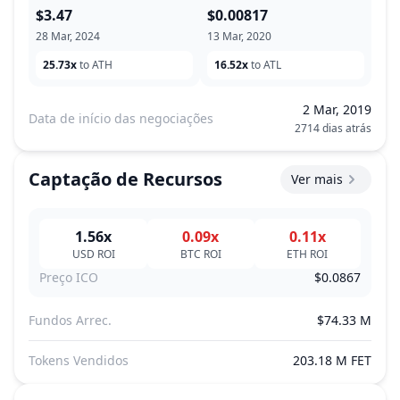
$3.47
$0.00817
28 Mar, 2024
13 Mar, 2020
25.73x
to ATH
16.52x
to ATL
2 Mar, 2019
Data de início das negociações
2714 dias atrás
Captação de Recursos
Ver mais
1.56x
0.09x
0.11x
USD
ROI
BTC
ROI
ETH
ROI
Preço ICO
$0.0867
Fundos Arrec.
$74.33 M
Tokens Vendidos
203.18 M FET