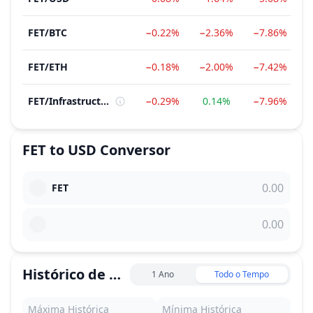
FET
/
BTC
−0.22%
−2.36%
−7.86%
−
FET
/
ETH
−0.18%
−2.00%
−7.42%
−
FET
/
Infrastructure
−0.29%
0.14%
−7.96%
FET
to
USD
Conversor
FET
Histórico de Preço
1 Ano
Todo o Tempo
Máxima Histórica
Mínima Histórica