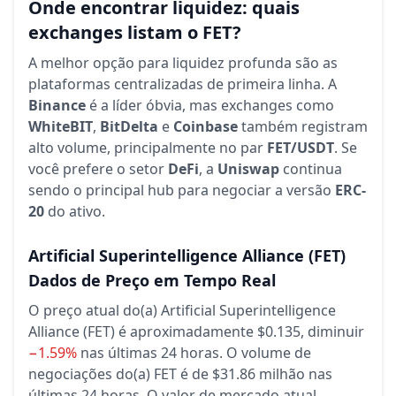
Onde encontrar liquidez: quais
exchanges listam o FET?
A melhor opção para liquidez profunda são as
plataformas centralizadas de primeira linha. A
Binance
é a líder óbvia, mas exchanges como
WhiteBIT
,
BitDelta
e
Coinbase
também registram
alto volume, principalmente no par
FET/USDT
. Se
você prefere o setor
DeFi
, a
Uniswap
continua
sendo o principal hub para negociar a versão
ERC-
20
do ativo.
Artificial Superintelligence Alliance
(FET)
Dados de Preço em Tempo Real
O preço atual do(a) Artificial Superintelligence
Alliance (FET) é aproximadamente $0.135,
diminuir
−1.59%
nas últimas 24 horas.
O volume de
negociações do(a) FET é de $31.86 milhão nas
últimas 24 horas.
O valor de mercado atual