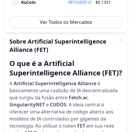
KuCoin
FET/USDT
$0.1351
$3
Ver Todos os Mercados
Sobre
Artificial Superintelligence
Alliance
(FET)
O que é a Artificial
Superintelligence Alliance (FET)?
A
Artificial Superintelligence Alliance
é
basicamente uma coalizão de IA descentralizada
que surgiu da fusão entre
Fetch.ai
,
SingularityNET
e
CUDOS
. A ideia central é
oferecer uma alternativa de código aberto aos
modelos de IA controlados por gigantes da
tecnologia. Ao utilizar o token
FET
em sua rede