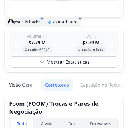
Jesus is back?
Your Ad Here
Volume
FDV
$7.79 M
$7.79 M
Classific. #1181
Classific. #1296
Mostrar Estatísticas
Visão Geral
Corretoras
Captação de Recurso
Foom
(FOOM)
Trocas e Pares de
Negociação
Exchanges type
Tudo
A vista
Dex
Derivativos