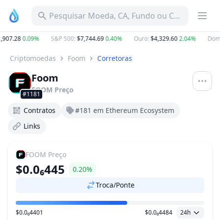
Pesquisar Moeda, CA, Fundo ou Categoria
,907.28
0.09%
S&P 500
:
$7,744.69
0.40%
Ouro
:
$4,329.60
2.04%
Domi
Criptomoedas
Foom
Corretoras
Foom
FOOM
Preço
#1181
Contratos
#181 em Ethereum Ecosystem
Links
FOOM
Preço
$0.0₆445
0.20%
Troca/Ponte
$0.0₆4401
$0.0₆4484
24h
Faixa de preço