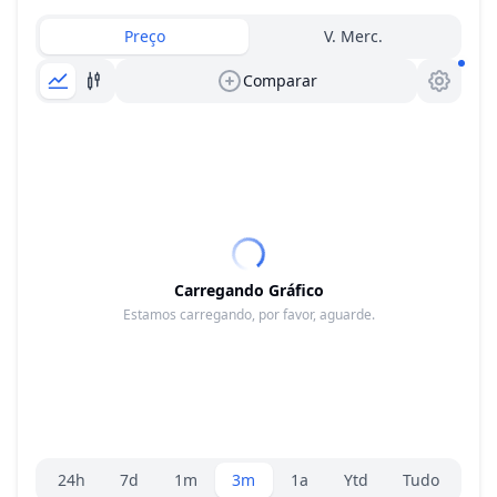
Preço
V. Merc.
Comparar
Carregando Gráfico
Estamos carregando, por favor, aguarde.
Seletor de faixa
24h
7d
1m
3m
1a
Ytd
Tudo