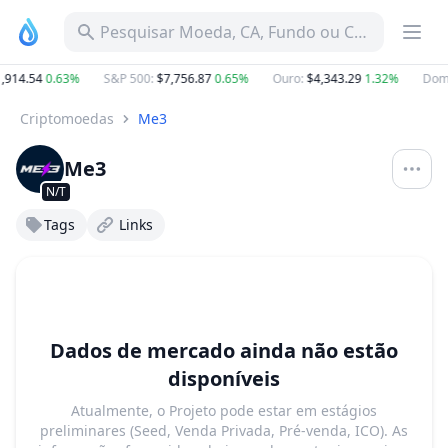
Pesquisar Moeda, CA, Fundo ou Categoria
,914.54
0.63%
S&P 500
:
$7,756.87
0.65%
Ouro
:
$4,343.29
1.32%
Domi
Criptomoedas
Me3
Me3
N/T
Tags
Links
Dados de mercado ainda não estão
disponíveis
Atualmente, o Projeto pode estar em estágios
preliminares (Seed, Venda Privada, Pré-venda, ICO). As