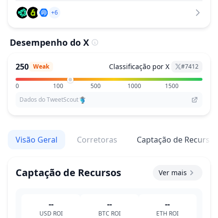
+6
Desempenho do X
250
Classificação por X
Weak
#
7412
0
100
500
1000
1500
Dados do TweetScout
Visão Geral
Corretoras
Captação de Recurso
Captação de Recursos
Ver mais
--
--
--
USD
ROI
BTC
ROI
ETH
ROI