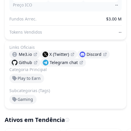
Preço ICO
--
Fundos Arrec.
$3.00 M
Tokens Vendidos
--
Links Oficiais
Me3.io
X (Twitter)
Discord
Github
Telegram chat
Categoria Principal
Play to Earn
Subcategorias (Tags)
Gaming
Ativos em Tendência