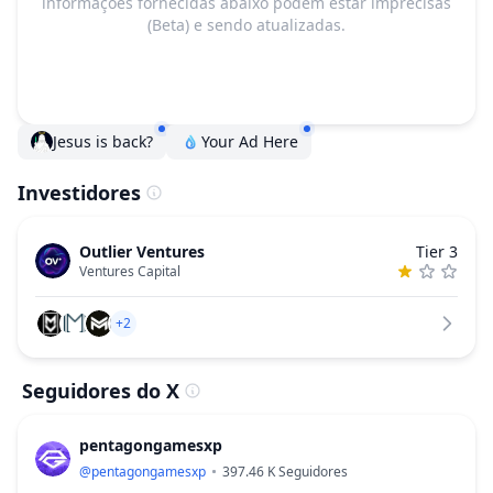
informações fornecidas abaixo podem estar imprecisas
(Beta) e sendo atualizadas.
Jesus is back?
Your Ad Here
Investidores
Outlier Ventures
Tier 3
Ventures Capital
+2
Seguidores do X
pentagongamesxp
@
pentagongamesxp
397.46 K
Seguidores