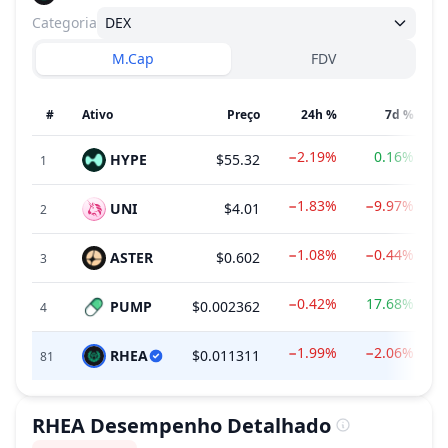
Categoria
DEX
M.Cap
FDV
#
Ativo
Preço
24h %
7d %
−2.19%
0.16%
HYPE
$55.32
1
−1.83%
−9.97%
UNI
$4.01
2
−1.08%
−0.44%
ASTER
$0.602
3
−0.42%
17.68%
PUMP
$0.002362
4
−1.99%
−2.06%
RHEA
$0.011311
81
RHEA
Desempenho Detalhado