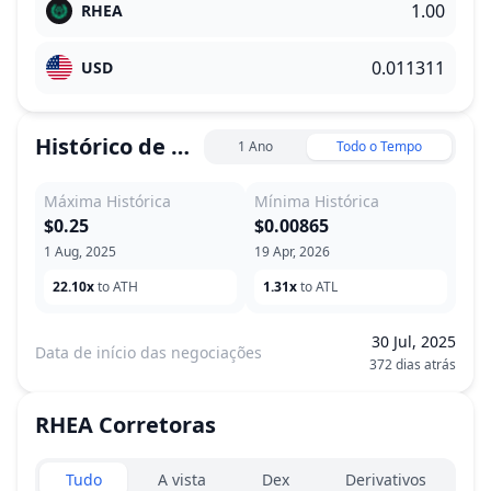
RHEA
USD
Histórico de Preço
1 Ano
Todo o Tempo
Máxima Histórica
Mínima Histórica
$0.25
$0.00865
1 Aug, 2025
19 Apr, 2026
22.10x
to ATH
1.31x
to ATL
30 Jul, 2025
Data de início das negociações
372 dias atrás
RHEA
Corretoras
Exchanges type
Tudo
A vista
Dex
Derivativos