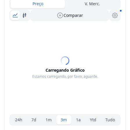
Preço
V. Merc.
Comparar
Carregando Gráfico
Estamos carregando, por favor, aguarde.
Seletor de faixa
24h
7d
1m
3m
1a
Ytd
Tudo