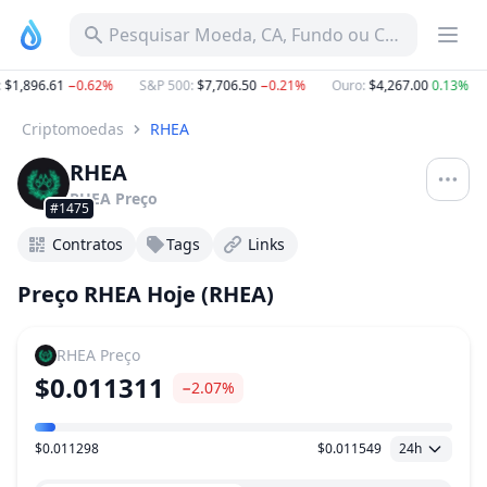
Pesquisar Moeda, CA, Fundo ou Categoria
$1,896.61
−0.62%
S&P 500
:
$7,706.50
−0.21%
Ouro
:
$4,267.00
0.13%
Criptomoedas
RHEA
RHEA
RHEA
Preço
#1475
Contratos
Tags
Links
Preço RHEA Hoje (RHEA)
RHEA
Preço
$0.011311
−2.07%
$0.011298
$0.011549
24h
Faixa de preço