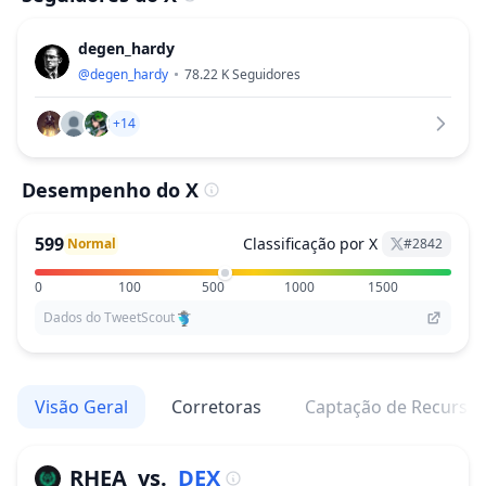
degen_hardy
@
degen_hardy
78.22 K
Seguidores
+14
Desempenho do X
599
Classificação por X
Normal
#
2842
0
100
500
1000
1500
Dados do TweetScout
Visão Geral
Corretoras
Captação de Recurso
RHEA
vs.
DEX