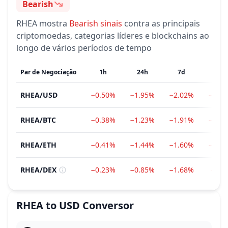
Bearish
Sentimento
RHEA
mostra
Bearish
sinais
contra as principais
criptomoedas, categorias líderes e blockchains ao
longo de vários períodos de tempo
Par de Negociação
1h
24h
7d
1m
RHEA
/
USD
−0.50%
−1.95%
−2.02%
−17.
RHEA
/
BTC
−0.38%
−1.23%
−1.91%
−18.
RHEA
/
ETH
−0.41%
−1.44%
−1.60%
−23.
RHEA
/
DEX
−0.23%
−0.85%
−1.68%
−5.2
RHEA
to
USD
Conversor