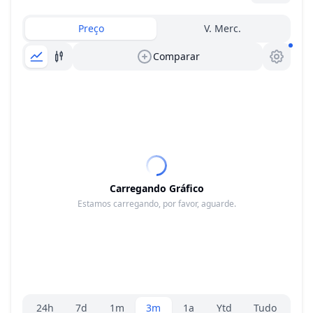
Preço
V. Merc.
Comparar
Carregando Gráfico
Estamos carregando, por favor, aguarde.
Seletor de faixa
24h
7d
1m
3m
1a
Ytd
Tudo