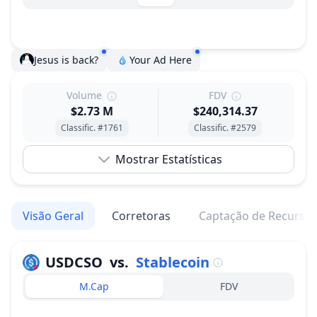
Jesus is back?
Your Ad Here
Volume
FDV
$2.73 M
$240,314.37
Classific. #1761
Classific. #2579
Mostrar Estatísticas
Visão Geral
Corretoras
Captação de Recurso
USDCSO
vs.
Stablecoin
M.Cap
FDV