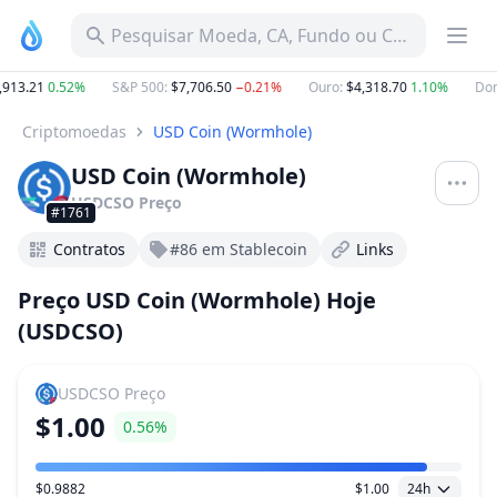
Pesquisar Moeda, CA, Fundo ou Categoria
913.21
0.52%
S&P 500
:
$7,706.50
−0.21%
Ouro
:
$4,318.70
1.10%
Domi
Criptomoedas
USD Coin (Wormhole)
USD Coin (Wormhole)
USDCSO
Preço
#1761
Contratos
#86 em Stablecoin
Links
Preço USD Coin (Wormhole) Hoje
(USDCSO)
USDCSO
Preço
$1.00
0.56%
$0.9882
$1.00
24h
Faixa de preço