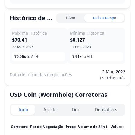
Histórico de Preço
1 Ano
Todo o Tempo
Máxima Histórica
Mínima Histórica
$70.41
$0.127
22 Mar, 2025
11 Oct, 2023
70.06x
to ATH
7.91x
to ATL
2 Mar, 2022
Data de início das negociações
1619 dias atrás
USD Coin (Wormhole)
Corretoras
Exchanges type
Tudo
A vista
Dex
Derivativos
Corretora
Par de Negociação
Preço
Volume de 24h
↓
Volume em 