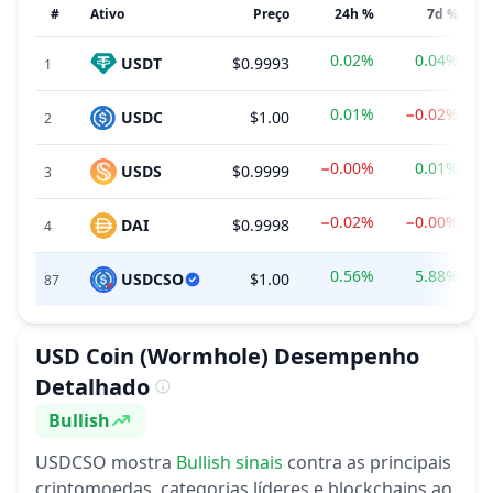
#
Ativo
Preço
24h %
7d %
0.02%
0.04%
USDT
$0.9993
1
0.01%
−0.02%
USDC
$1.00
2
−0.00%
0.01%
USDS
$0.9999
3
−0.02%
−0.00%
DAI
$0.9998
4
0.56%
5.88%
USDCSO
$1.00
87
USD Coin (Wormhole)
Desempenho
Detalhado
Bullish
Sentimento
USDCSO
mostra
Bullish
sinais
contra as principais
criptomoedas, categorias líderes e blockchains ao