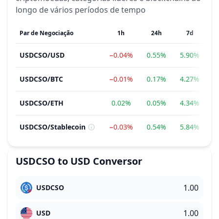
longo de vários períodos de tempo
Par de Negociação
1h
24h
7d
USDCSO
/
USD
−0.04%
0.55%
5.90%
USDCSO
/
BTC
−0.01%
0.17%
4.27%
−
USDCSO
/
ETH
0.02%
0.05%
4.34%
−
USDCSO
/
Stablecoin
−0.03%
0.54%
5.84%
USDCSO
to
USD
Conversor
USDCSO
USD