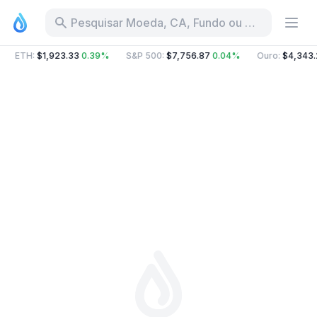
Pesquisar Moeda, CA, Fundo ou Categoria
ETH
:
$1,923.33
0.39%
S&P 500
:
$7,756.87
0.04%
Ouro
:
$4,343.