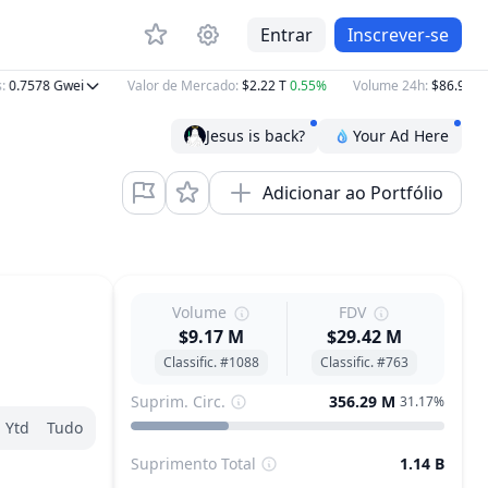
Entrar
Inscrever-se
0.7578
Gwei
Valor de Mercado
:
$2.22 T
0.55%
Volume 24h
:
$86.90 B
0
Jesus is back?
Your Ad Here
Adicionar ao Portfólio
Volume
FDV
$9.17 M
$29.42 M
Classific. #1088
Classific. #763
Suprim. Circ.
356.29 M
31.17%
Ytd
Tudo
Suprimento Total
1.14 B