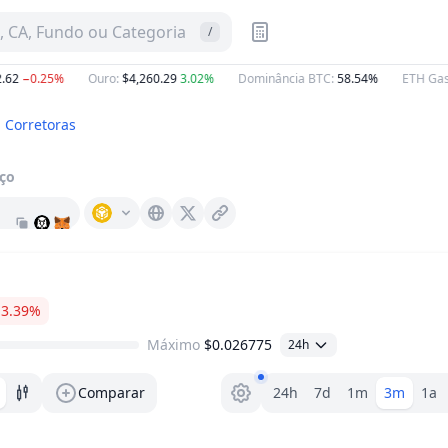
 CA, Fundo ou Categoria
/
62
−0.25%
Ouro
:
$4,260.29
3.02%
Dominância BTC
:
58.54%
ETH Gas
:
Corretoras
ço
Vow.foundation
X (Twitter)
−3.39%
Máximo
$0.026775
24h
Seletor de faixa
Comparar
24h
7d
1m
3m
1a