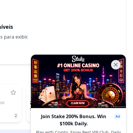
íveis
para exibir.
ZK
UM
ZKSYNC
$0.00798
2
1.74%
Join Stake 200% Bonus. Win
240
$100k Daily.
Play with Crypto, Enjoy Best VIP Club, Daily