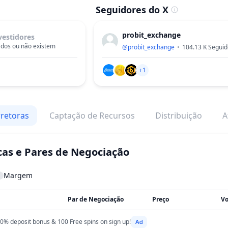
Seguidores do X
probit_exchange
vestidores
dos ou não existem
@
probit_exchange
104.13 K
Seguid
+1
retoras
Captação de Recursos
Distribuição
A
cas e Pares de Negociação
Margem
Par de Negociação
Preço
Vo
0% deposit bonus & 100 Free spins on sign up!