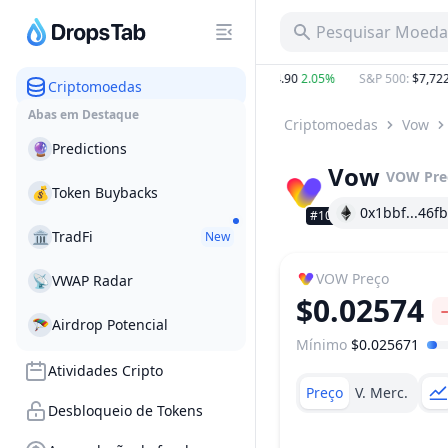
Pesquisar Moeda,
.89%
BTC
:
$64,646.00
0.78%
ETH
:
$1,904.90
2.05%
S&P 500
:
$7,722.
Criptomoedas
Abas em Destaque
Criptomoedas
Vow
🔮
Predictions
Vow
VOW
Pre
💰
Token Buybacks
0x1bbf...46fb
#1088
🏛
TradFi
New
VOW
Preço
📡
VWAP Radar
$0.02574
🪂
Airdrop Potencial
Mínimo
$0.025671
Faixa de preço
Atividades Cripto
Preço
V. Merc.
Desbloqueio de Tokens