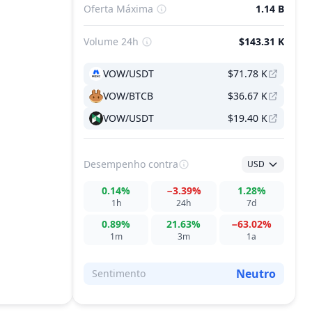
Oferta Máxima
1.14 B
Volume 24h
$143.31 K
VOW/USDT
$71.78 K
VOW/BTCB
$36.67 K
VOW/USDT
$19.40 K
Desempenho
contra
USD
0.14%
−3.39%
1.28%
1h
24h
7d
0.89%
21.63%
−63.02%
1m
3m
1a
Neutro
Sentimento