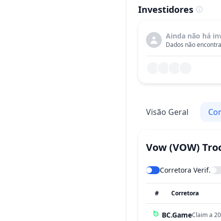
Investidores
Ainda não há in
Dados não encontra
Visão Geral
Cor
Vow
(VOW)
Tro
Corretora Verif.
#
Corretora
BC.Game
Claim a 20