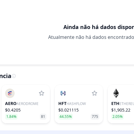
Ainda não há dados dispon
Atualmente não há dados encontrados 
ncia
AERO
HFT
ETH
AERODROME
HASHFLOW
ETHERE
$0.4205
$0.021115
$1,905.22
1.84%
81
44.55%
775
2.05%