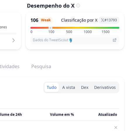
Desempenho do X
106
Classificação por X
Weak
#
13793
ores
0
100
500
1000
1500
Dados do TweetScout
tividades
Pesquisa
Exchanges type
Tudo
A vista
Dex
Derivativos
lume de 24h
Volume em %
Atualizado