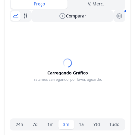
Preço
V. Merc.
Comparar
Carregando Gráfico
Estamos carregando, por favor, aguarde.
Seletor de faixa
24h
7d
1m
3m
1a
Ytd
Tudo