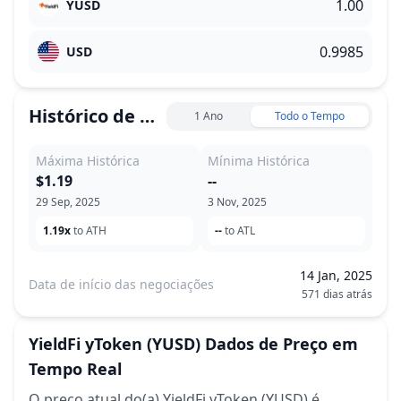
YUSD
USD
Histórico de Preço
1 Ano
Todo o Tempo
Máxima Histórica
Mínima Histórica
$1.19
--
29 Sep, 2025
3 Nov, 2025
1.19x
to ATH
--
to ATL
14 Jan, 2025
Data de início das negociações
571 dias atrás
YieldFi yToken
(YUSD)
Dados de Preço em
Tempo Real
O preço atual do(a) YieldFi yToken (YUSD) é