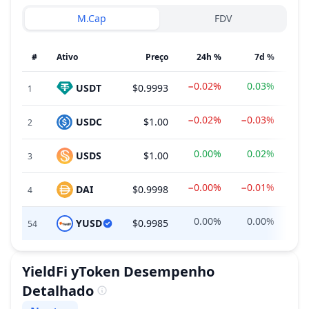
M.Cap
FDV
#
Ativo
Preço
24h %
7d %
−0.02%
0.03%
USDT
$0.9993
$18
1
−0.02%
−0.03%
USDC
$1.00
$
2
0.00%
0.02%
USDS
$1.00
3
−0.00%
−0.01%
DAI
$0.9998
4
0.00%
0.00%
YUSD
$0.9985
$1
54
YieldFi yToken
Desempenho
Detalhado