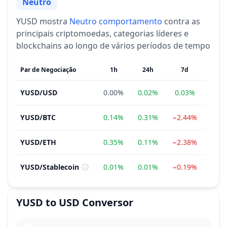
Neutro
Sentimento
YUSD
mostra
Neutro
comportamento
contra as
principais criptomoedas, categorias líderes e
blockchains ao longo de vários períodos de tempo
Par de Negociação
1h
24h
7d
1
YUSD
/
USD
0.00%
0.02%
0.03%
0.0
YUSD
/
BTC
0.14%
0.31%
−2.44%
−2.
YUSD
/
ETH
0.35%
0.11%
−2.38%
−8.
YUSD
/
Stablecoin
0.01%
0.01%
−0.19%
1.6
YUSD
to
USD
Conversor