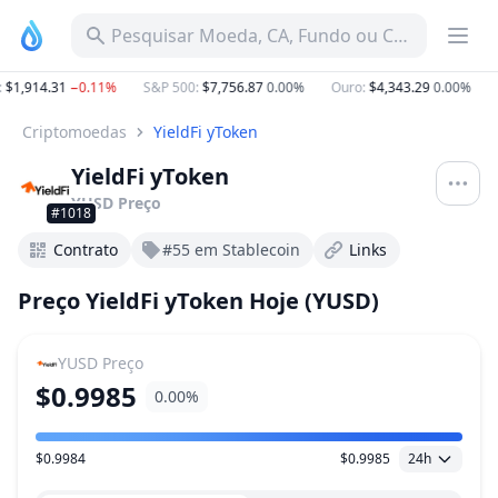
Pesquisar Moeda, CA, Fundo ou Categoria
$1,914.31
−0.11%
S&P 500
:
$7,756.87
0.00%
Ouro
:
$4,343.29
0.00%
D
Criptomoedas
YieldFi yToken
YieldFi yToken
YUSD
Preço
#1018
Contrato
#55 em Stablecoin
Links
Preço YieldFi yToken Hoje (YUSD)
YUSD
Preço
$0.9985
0.00%
$0.9984
$0.9985
24h
Faixa de preço