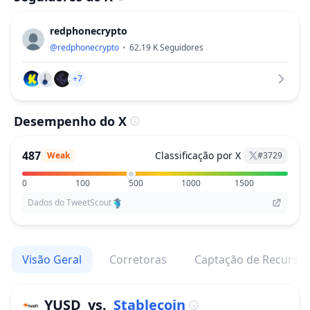
redphonecrypto
@
redphonecrypto
62.19 K
Seguidores
+7
Desempenho do X
487
Classificação por X
Weak
#
3729
0
100
500
1000
1500
Dados do TweetScout
Visão Geral
Corretoras
Captação de Recurso
YUSD
vs.
Stablecoin