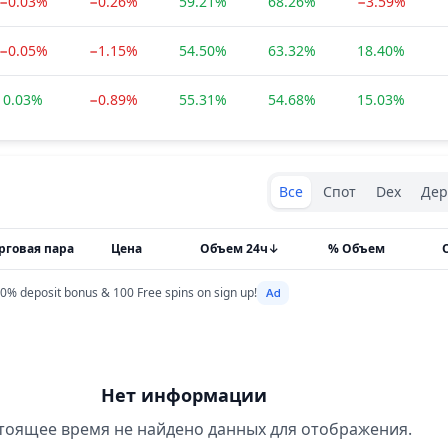
−0.03%
−0.26%
59.21%
68.26%
−3.59%
−0.05%
−1.15%
54.50%
63.32%
18.40%
0.03%
−0.89%
55.31%
54.68%
15.03%
Exchanges type
Все
Спот
Dex
Дер
рговая пара
Цена
Объем 24ч
↓
% Объем
0% deposit bonus & 100 Free spins on sign up!
Нет информации
тоящее время не найдено данных для отображения.