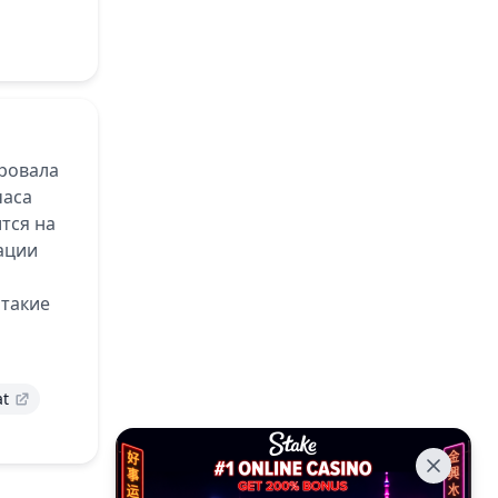
ровала
часа
тся на
зации
 такие
at