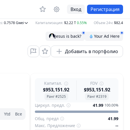
Вход
Регистрация
0.7578
Gwei
Капитализация
:
$2.22 T
0.55%
Объем 24ч
:
$82.48 B
10
Jesus is back?
Your Ad Here
Добавить в портфолио
Капитал.
FDV
$953,151.92
$953,151.92
Ранг #2525
Ранг #2319
Циркул. предл.
41.99
100.00%
Ytd
Все
Общ. предл
41.99
Макс. Предложение
--