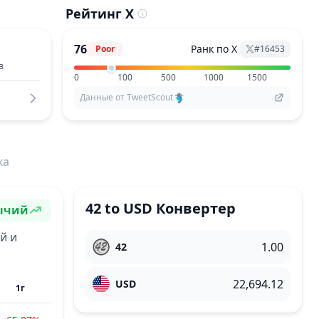
Рейтинг X
76
Ранк по X
Poor
#
16453
в
0
100
500
1000
1500
Данные от TweetScout
ка
42
to
USD
Конвертер
ычий
строение
й и
42
USD
1г