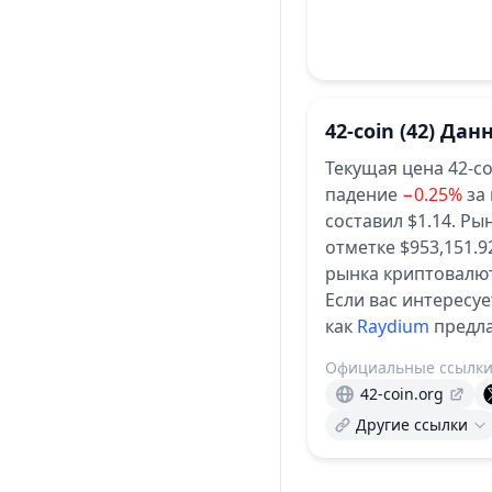
42-coin
(42)
Данн
Текущая цена 42-co
падение
−0.25%
за
составил $1.14.
Рын
отметке $953,151.
рынка криптовалют
Если вас интересуе
как
Raydium
предла
Официальные ссылк
42-coin.org
Другие ссылки