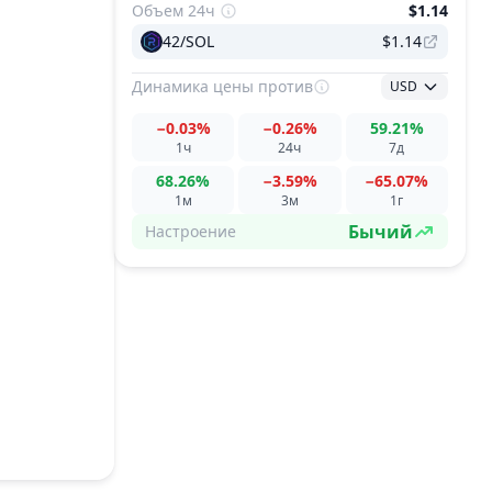
Объем 24ч
$1.14
42/SOL
$1.14
Динамика цены
против
USD
−0.03%
−0.26%
59.21%
1ч
24ч
7д
68.26%
−3.59%
−65.07%
1м
3м
1г
Бычий
Настроение