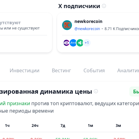
X подписчики
newkorecoin
утствуют
ы или не существуют
@
newkorecoin
8.71 K
Подписчико
+1
Инвестиции
Вестинг
События
Аналити
зированная динамика цены
Б
На
ий
признаки
против топ криптовалют, ведущих категори
зные периоды времени
1ч
24ч
7д
1м
3м