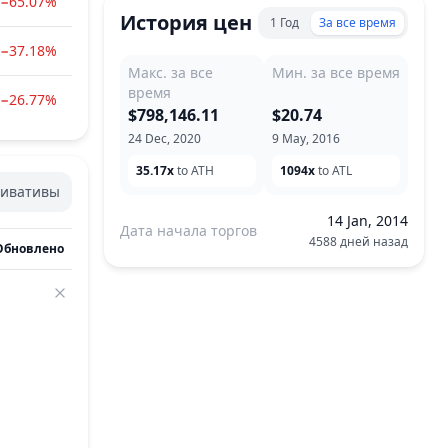
−65.07%
История цен
1 Год
За все время
−37.18%
Макс. за все
Мин. за все время
время
−26.77%
$798,146.11
$20.74
24 Dec, 2020
9 May, 2016
35.17x
to ATH
1094x
to ATL
ивативы
14 Jan, 2014
Дата начала торгов
4588 дней назад
Обновлено