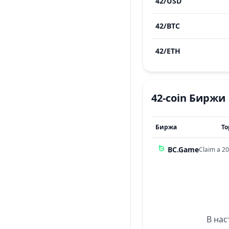
42
/
USD
42
/
BTC
42
/
ETH
42-coin
Биржи
Биржа
То
BC.Game
Claim a 20
В нас