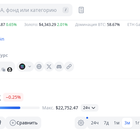
CA, фонд или категорию
/
0.65%
Золото
:
$4,343.29
2.01%
Доминация BTC
:
58.67%
ETH Gas
:
in
Курс
42-coin.org
X (Twitter)
Discord
2
−0.25%
Макс.
$22,752.47
24ч
Селектор диапазона.
Сравнить
24ч
7д
1м
3м
1г