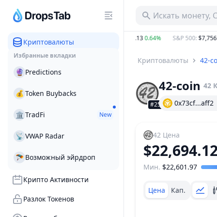
Искать монету, 
60%
BTC
:
$64,936.23
0.91%
ETH
:
$1,914.13
0.64%
S&P 500
:
$7,756.87
Криптовалюты
Избранные вкладки
Криптовалюты
42-co
🔮
Predictions
42-coin
42
💰
Token Buybacks
0x73cf...aff2
#2525
🏛
TradFi
New
42
Цена
📡
VWAP Radar
$22,694.1
🪂
Возможный эйрдроп
Мин.
$22,601.97
Ценовой диапазон
Крипто Активности
Цена
Кап.
Разлок Токенов