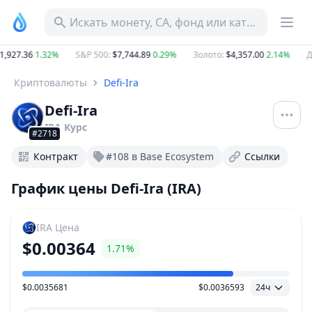
Искать монету, CA, фонд или категорию
1,927.36
1.32%
S&P 500
:
$7,744.89
0.29%
Золото
:
$4,357.00
2.14%
Д
Криптовалюты
Defi-Ira
Defi-Ira
IRA
Курс
#2718
Контракт
#108 в Base Ecosystem
Ссылки
График цены Defi-Ira (IRA)
IRA
Цена
$0.00364
1.71%
$0.0035681
$0.0036593
24ч
Ценовой диапазон