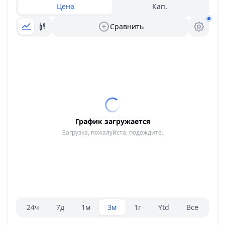
Цена
Кап.
Сравнить
График загружается
Загрузка, пожалуйста, подождите.
Селектор диапазона.
24ч
7д
1м
3м
1г
Ytd
Все