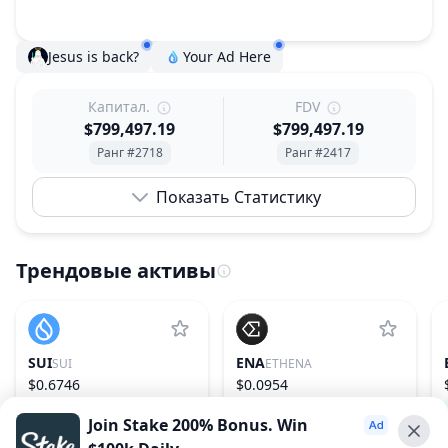
Jesus is back?
Your Ad Here
Капитал.
FDV
$799,497.19
$799,497.19
Ранг #2718
Ранг #2417
Показать Статистику
Трендовые активы
SUI
ENA
SUI
ETHENA
$0.6746
$0.0954
−0.03%
27
4.65%
55
Join Stake 200% Bonus. Win