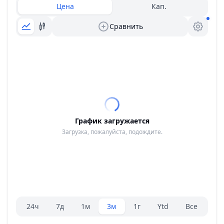
Цена
Кап.
Сравнить
График загружается
Загрузка, пожалуйста, подождите.
Селектор диапазона.
24ч
7д
1м
3м
1г
Ytd
Все