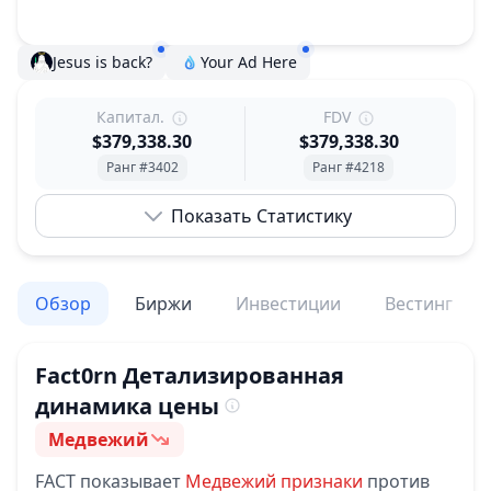
Jesus is back?
Your Ad Here
Капитал.
FDV
$379,338.30
$379,338.30
Ранг #3402
Ранг #4218
Показать Статистику
Обзор
Биржи
Инвестиции
Вестинг
Fact0rn
Детализированная
динамика цены
Медвежий
Настроение
FACT
показывает
Медвежий
признаки
против