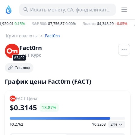
Искать монету, CA, фонд или категорию
,920.01
0.15%
S&P 500
:
$7,756.87
0.00%
Золото
:
$4,343.29
−0.05%
Д
Криптовалюты
Fact0rn
Fact0rn
FACT
Курс
#3402
Ссылки
График цены Fact0rn (FACT)
FACT
Цена
$0.3145
13.87%
$0.2762
$0.3203
24ч
Ценовой диапазон