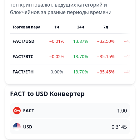
топ криптовалют, ведущих категорий и
блокчейнов за разные периоды времени
Торговая пара
1ч
24ч
7д
1м
FACT
/
USD
−0.01%
13.87%
−32.50%
−42.51
FACT
/
BTC
−0.02%
13.70%
−35.15%
−45.00
FACT
/
ETH
0.00%
13.70%
−35.45%
−48.01
FACT
to
USD
Конвертер
FACT
USD