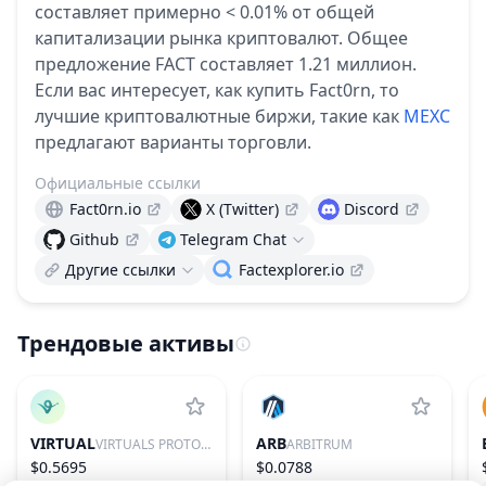
составляет примерно < 0.01% от общей
капитализации рынка криптовалют.
Общее
предложение FACT составляет 1.21 миллион.
Если вас интересует, как купить Fact0rn, то
лучшие криптовалютные биржи, такие как
MEXC
предлагают варианты торговли.
Официальные ссылки
Fact0rn.io
X (Twitter)
Discord
Github
Telegram Chat
Другие ссылки
Factexplorer.io
Трендовые активы
VIRTUAL
ARB
VIRTUALS PROTOCOL
ARBITRUM
$0.5695
$0.0788