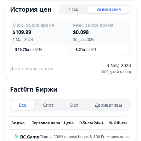
История цен
1 Год
За все время
Макс. за все время
Мин. за все время
$109.99
$0.098
1 Mar, 2024
30 Jun, 2026
349.73x
to ATH
3.21x
to ATL
3 Nov, 2023
Дата начала торгов
1009 дней назад
Fact0rn
Биржи
Exchanges type
Все
Спот
Dex
Деривативы
Биржа
Торговая пара
Цена
Объем 24ч
↓
% Объем
Обн
BC.Game
Claim a 200% deposit bonus & 100 Free spins on sign up!