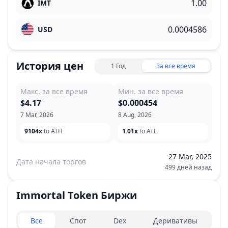
IMT
USD
История цен
1 Год
За все время
Макс. за все время
Мин. за все время
$4.17
$0.000454
7 Mar, 2026
8 Aug, 2026
9104x
to ATH
1.01x
to ATL
27 Mar, 2025
Дата начала торгов
499 дней назад
Immortal Token
Биржи
Exchanges type
Все
Спот
Dex
Деривативы