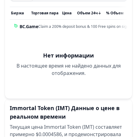
Биржа
Торговая пара
Цена
Объем 24ч
↓
% Объем
Обн
BC.Game
Claim a 200% deposit bonus & 100 Free spins on sign up!
Нет информации
В настоящее время не найдено данных для
отображения.
Immortal Token
(IMT)
Данные о цене в
реальном времени
Текущая цена Immortal Token (IMT) составляет
примерно $0.0004586,
и продемонстрировала