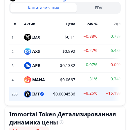
Капитализация
FDV
#
Актив
Цена
24ч %
7д %
−0.88%
0.78%
IMX
$0.11
1
−0.27%
6.48%
AXS
$0.892
2
0.07%
−0.09%
APE
$0.1332
3
1.31%
0.74%
MANA
$0.0667
4
−8.26%
−15.19%
IMT
$0.0004586
255
Immortal Token
Детализированная
динамика цены