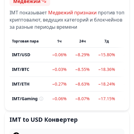
Медвежий
Настроение
IMT
показывает
Медвежий
признаки
против топ
криптовалют, ведущих категорий и блокчейнов
за разные периоды времени
Торговая пара
1ч
24ч
7д
1
IMT
/
USD
−0.06%
−8.29%
−15.80%
−32.
IMT
/
BTC
−0.03%
−8.55%
−18.36%
−35.
IMT
/
ETH
−0.27%
−8.63%
−18.24%
−38.
IMT
/
Gaming
−0.06%
−8.07%
−17.15%
−29.
IMT
to
USD
Конвертер