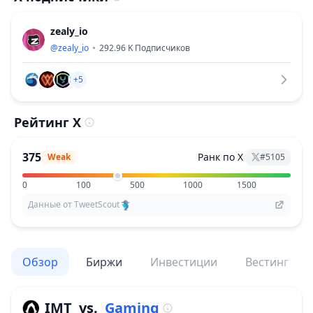
zealy_io
@
zealy_io
292.96 K
Подписчиков
+5
Рейтинг X
375
Ранк по X
Weak
#
5105
0
100
500
1000
1500
Данные от TweetScout
Обзор
Биржи
Инвестиции
Вестинг
IMT
vs.
Gaming