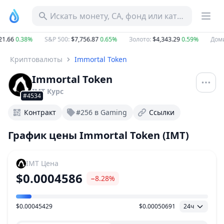
Искать монету, CA, фонд или категорию
.66
0.38%
S&P 500
:
$7,756.87
0.65%
Золото
:
$4,343.29
0.59%
Доми
Криптовалюты
Immortal Token
Immortal Token
IMT
Курс
#4534
Контракт
#256 в Gaming
Ссылки
График цены Immortal Token (IMT)
IMT
Цена
$0.0004586
−8.28%
$0.00045429
$0.00050691
24ч
Ценовой диапазон