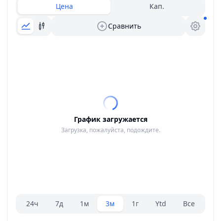
Цена
Кап.
Сравнить
График загружается
Загрузка, пожалуйста, подождите.
Селектор диапазона.
24ч
7д
1м
3м
1г
Ytd
Все