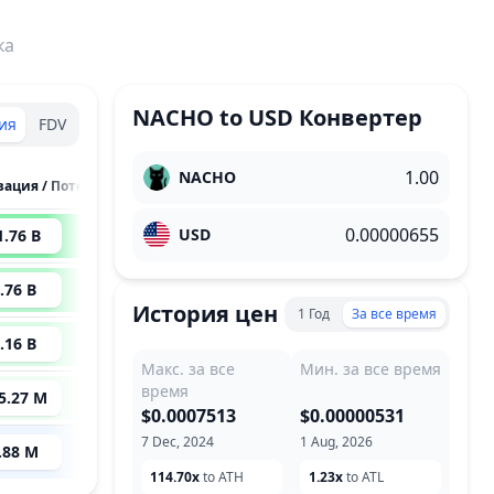
ка
NACHO
to
USD
Конвертер
ия
FDV
NACHO
Капитализация / Потенциал Роста
USD
1.76 B
6,254
x
.76 B
1,466
x
История цен
1 Год
За все время
.16 B
616
x
Макс. за все
Мин. за все время
время
5.27 M
497
x
$0.0007513
$0.00000531
7 Dec, 2024
1 Aug, 2026
.88 M
--
114.70x
to ATH
1.23x
to ATL