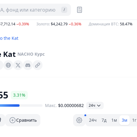
CA, фонд или категорию
/
12.14
−0.39%
Золото
:
$4,242.79
−0.36%
Доминация BTC
:
58.47%
E
o the Kat
 Kat
NACHO
Курс
Nachowyborski.xyz
X (Twitter)
Discord
55
3.31%
Макс.
$0.00000682
24ч
Селектор диапазона.
Сравнить
24ч
7д
1м
3м
1г