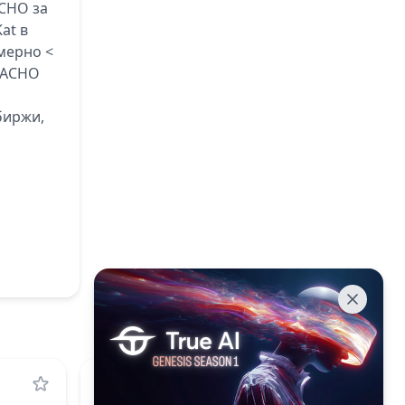
CHO за
at в
мерно <
NACHO
биржи,