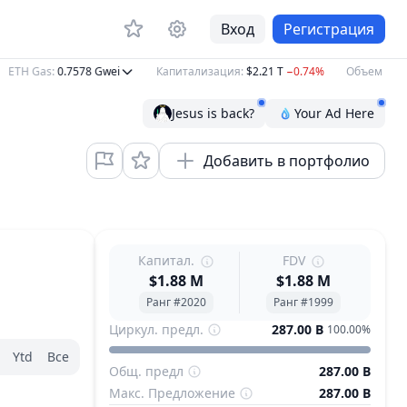
Вход
Регистрация
TH Gas
:
0.7578
Gwei
Капитализация
:
$2.21 T
−0.74%
Объем 24ч
:
$7
Jesus is back?
Your Ad Here
Добавить в портфолио
Капитал.
FDV
$1.88 M
$1.88 M
Ранг #2020
Ранг #1999
Циркул. предл.
287.00 B
100.00%
Ytd
Все
Общ. предл
287.00 B
Макс. Предложение
287.00 B