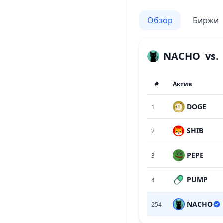
Обзор
Биржи
NACHO
vs
#
Актив
DOGE
1
SHIB
2
PEPE
3
PUMP
4
NACHO
254