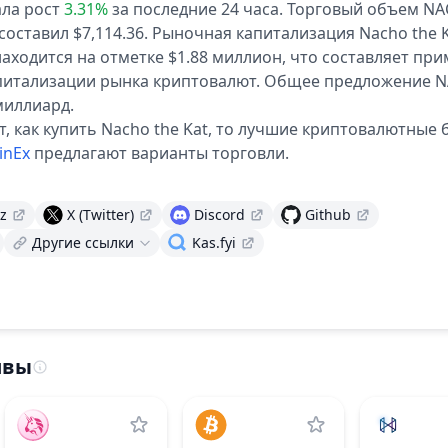
ла рост
3.31%
за последние 24 часа.
Торговый объем NA
составил $7,114.36.
Рыночная капитализация Nacho the K
аходится на отметке $1.88 миллион, что составляет при
питализации рынка криптовалют.
Общее предложение 
миллиард.
т, как купить Nacho the Kat, то лучшие криптовалютные 
inEx
предлагают варианты торговли.
и
z
X (Twitter)
Discord
Github
Другие ссылки
Kas.fyi
ивы