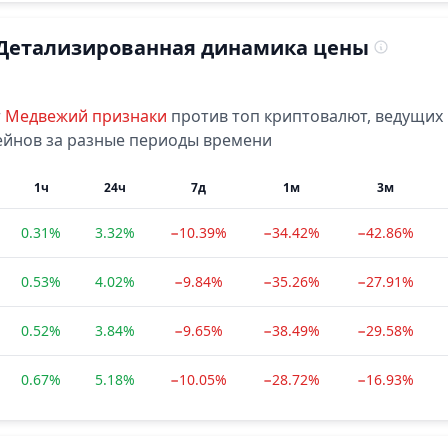
Детализированная динамика цены
т
Медвежий
признаки
против топ криптовалют, ведущих
ейнов за разные периоды времени
1ч
24ч
7д
1м
3м
0.31%
3.32%
−10.39%
−34.42%
−42.86%
0.53%
4.02%
−9.84%
−35.26%
−27.91%
0.52%
3.84%
−9.65%
−38.49%
−29.58%
0.67%
5.18%
−10.05%
−28.72%
−16.93%