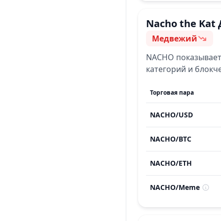
Nacho the Kat
Медвежий
Настроение
NACHO
показывае
категорий и блокч
Торговая пара
NACHO
/
USD
NACHO
/
BTC
NACHO
/
ETH
NACHO
/
Meme