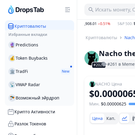
Искать монету, 
2.54%
BTC
:
$64,428.31
−0.68%
ETH
:
$1,908.01
−0.51%
S&P 500
:
$7,7
Криптовалюты
Избранные вкладки
Криптовалюты
Nach
🔮
Predictions
Nacho the
💰
Token Buybacks
#261 в Meme
#2020
🏛
TradFi
New
NACHO
Цена
📡
VWAP Radar
$0.000006
🪂
Возможный эйрдроп
Мин.
$0.00000625
Ценовой диапазон
Крипто Активности
Цена
Кап.
Разлок Токенов