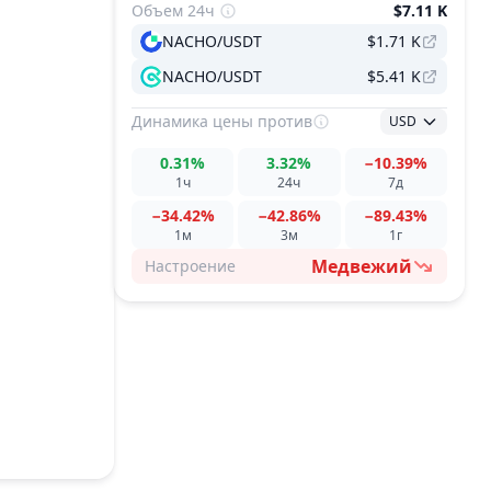
Объем 24ч
$7.11 K
NACHO/USDT
$1.71 K
NACHO/USDT
$5.41 K
Динамика цены
против
USD
0.31%
3.32%
−10.39%
1ч
24ч
7д
−34.42%
−42.86%
−89.43%
1м
3м
1г
Медвежий
Настроение