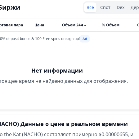
Exchanges type
Биржи
Все
Спот
Dex
Дер
рговая пара
Цена
Объем 24ч
↓
% Объем
0% deposit bonus & 100 Free spins on sign up!
Нет информации
тоящее время не найдено данных для отображения.
NACHO)
Данные о цене в реальном времени
o the Kat (NACHO) составляет примерно $0.00000655,
и