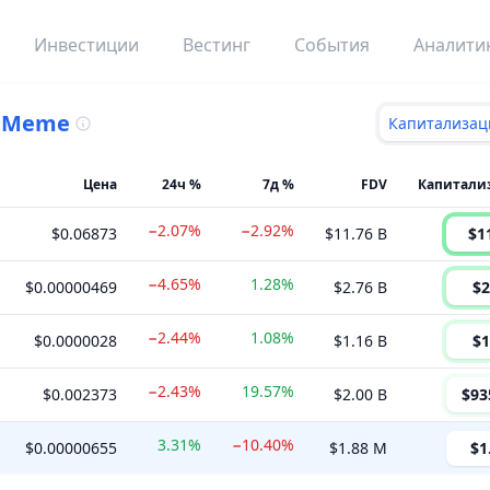
Инвестиции
Вестинг
События
Аналити
.
Meme
Капитализац
Цена
24ч %
7д %
FDV
−2.07%
−2.92%
$0.06873
$11.76 B
$1
−4.65%
1.28%
$0.00000469
$2.76 B
$2
−2.44%
1.08%
$0.0000028
$1.16 B
$1
−2.43%
19.57%
$0.002373
$2.00 B
$93
3.31%
−10.40%
$0.00000655
$1.88 M
$1