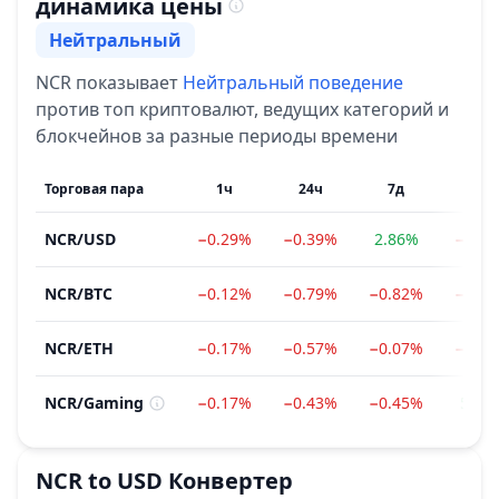
динамика цены
Нейтральный
Настроение
NCR
показывает
Нейтральный
поведение
против топ криптовалют, ведущих категорий и
блокчейнов за разные периоды времени
Торговая пара
1ч
24ч
7д
1м
NCR
/
USD
−0.29%
−0.39%
2.86%
−0.4
NCR
/
BTC
−0.12%
−0.79%
−0.82%
−2.0
NCR
/
ETH
−0.17%
−0.57%
−0.07%
−6.7
NCR
/
Gaming
−0.17%
−0.43%
−0.45%
5.40
NCR
to
USD
Конвертер