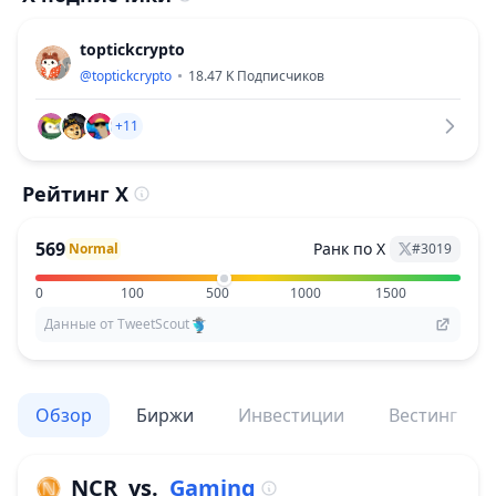
toptickcrypto
@
toptickcrypto
18.47 K
Подписчиков
+11
Рейтинг X
569
Ранк по X
Normal
#
3019
0
100
500
1000
1500
Данные от TweetScout
Обзор
Биржи
Инвестиции
Вестинг
NCR
vs.
Gaming