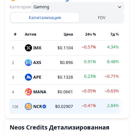
Категория
Gaming
Капитализация
FDV
#
Актив
Цена
24ч %
7д %
−0.57%
4.34%
IMX
$0.1104
$2
1
0.91%
8.48%
AXS
$0.896
$2
2
0.23%
−0.71%
APE
$0.1328
$1
3
−0.05%
−0.63%
MANA
$0.0661
$1
4
−0.41%
2.84%
NCR
$0.02907
128
Neos Credits
Детализированная