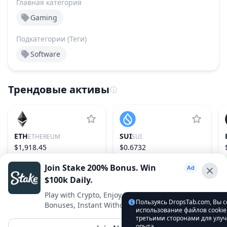
Главная категория
Gaming
Подкатегории (Теги)
Software
Трендовые активы
ETH
SUI
ETHEREUM
SUI
$1,918.45
$0.6732
0.18%
2
−0.66%
27
Join Stake 200% Bonus. Win
$100k Daily.
Advertise With Us ⭐️
Play with Crypto, Enjoy Best VIP Club, Daily
Пользуясь DropsTab.com, Вы 
Bonuses, Instant Withdrawals.
Interested in advertising? Reach us out
использование файлов cookie
третьими сторонами для улу
DropsTab.com
опыта.