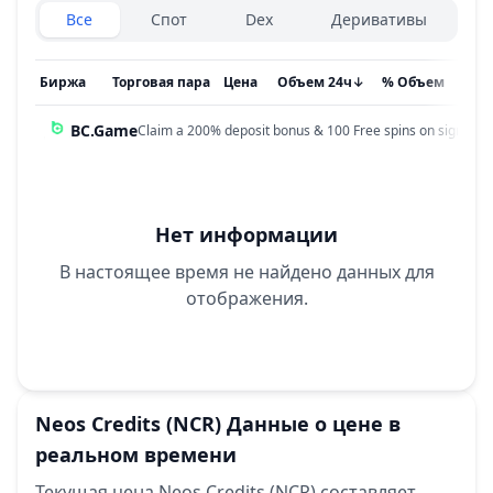
Exchanges type
Все
Спот
Dex
Деривативы
Биржа
Торговая пара
Цена
Объем 24ч
↓
% Объем
Обн
BC.Game
Claim a 200% deposit bonus & 100 Free spins on sign up!
Нет информации
В настоящее время не найдено данных для
отображения.
Neos Credits
(NCR)
Данные о цене в
реальном времени
Текущая цена Neos Credits (NCR) составляет