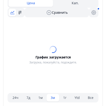
Цена
Кап.
Сравнить
График загружается
Загрузка, пожалуйста, подождите.
Селектор диапазона.
24ч
7д
1м
3м
1г
Ytd
Все