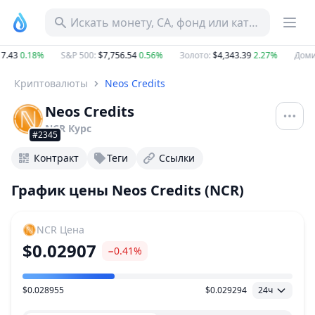
Искать монету, CA, фонд или категорию
.43
0.18%
S&P 500
:
$7,756.54
0.56%
Золото
:
$4,343.39
2.27%
Домин
Криптовалюты
Neos Credits
Neos Credits
NCR
Курс
#2345
Контракт
Теги
Ссылки
График цены Neos Credits (NCR)
NCR
Цена
$0.02907
−0.41%
$0.028955
$0.029294
24ч
Ценовой диапазон